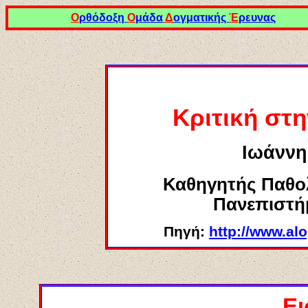
Ο
ρθόδοξη
Ο
μάδα
Δ
ογματικής
Έ
ρευνας
Κριτική στ
Ιωάνν
Καθηγητής Παθολ
Πανεπιστή
Πηγή:
http://www.al
Ε