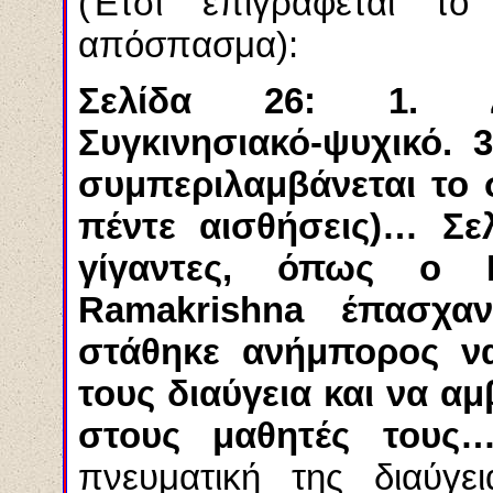
(Έτσι επιγράφεται το
απόσπασμα):
Σελίδα 26: 1. Δια
Συγκινησιακό-ψυχικό. 
συμπεριλαμβάνεται το σ
πέντε αισθήσεις)… Σελ
γίγαντες, όπως ο
Ramakrishna
έπασχα
στάθηκε ανήμπορος ν
τους διαύγεια και να α
στους μαθητές του
πνευματική της διαύγε