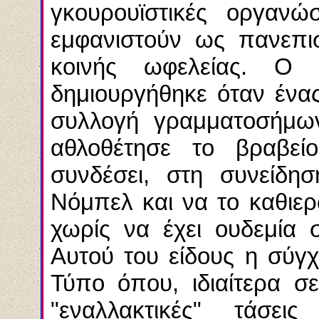
γκουρουϊστικές
οργανώσε
εμφανιστούν ως πανεπισ
κοινής ωφελείας. Ο 
δημιουργήθηκε όταν ένας
συλλογή γραμματοσήμων
αθλοθέτησε το βραβεί
συνδέσει, στη συνείδη
Νόμπελ και να το καθιε
χωρίς να έχει ουδεμία 
Αυτού του είδους η σύγ
Τύπο όπου, ιδιαίτερα σ
"εναλλακτικές" τάσει