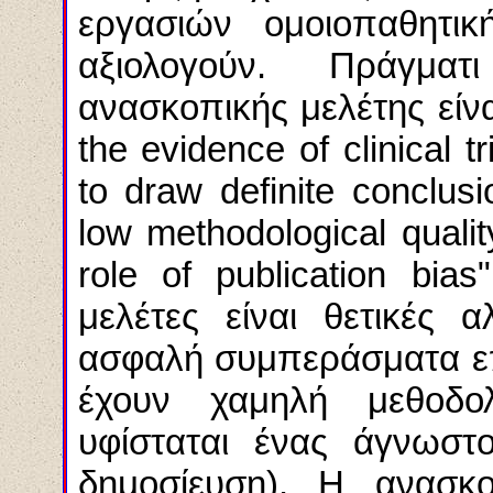
εργασιών ομοιοπαθητι
αξιολογούν. Πράγμ
ανασκοπικής
μελέτης είνα
the evidence of clinical tr
to draw definite conclus
low methodological qual
role
of
publication
bias
μελέτες είναι θετικές 
ασφαλή συμπεράσματα επε
έχουν χαμηλή μεθοδολ
υφίσταται ένας άγνωστ
δημοσίευση). Η
ανασκο