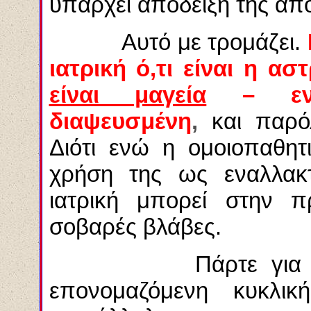
υπάρχει απόδειξη της απο
Αυτό με τρομάζει.
ιατρική ό,τι είναι η α
είναι μαγεία
– εντε
διαψευσμένη
,
και παρό
Διότι ενώ η ομοιοπαθητι
χρήση της ως εναλλακτ
ιατρική μπορεί στην π
σοβαρές βλάβες.
Πάρτε για παράδε
επονομαζόμενη κυκλι