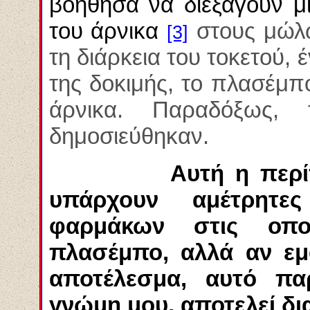
βοήθησα να διεξάγουν μ
του άρνικα
στους μώλω
[3]
τη διάρκεια του τοκετού, 
της δοκιμής, το πλασέμπ
άρνικα. Παραδόξως, 
δημοσιεύθηκαν.
Αυτή η περίπτωση
υπάρχουν αμέτρητες
φαρμάκων στις οπο
πλασέμπο, αλλά αν εμφ
αποτέλεσμα, αυτό παρ
γνώμη μου, αποτελεί δι