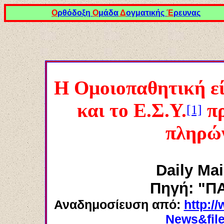
Ο
ρθόδοξη
Ο
μάδα
Δ
ογματικής
Έ
ρευνας
Η Ομοιοπαθητική εί
και το Ε.Σ.Υ.
πρ
[1]
πληρών
Daily Mai
Πηγή: "
Αναδημοσίευση από:
http:/
News&file