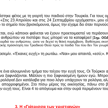
τηκε φέτος με τη γιορτή του παιδιού στην Τουρκία. Για τους 
 «Στις 23 Απριλίου και στις 24 Σεπτεμβρίου ερχόμαστε», μου ε
 το σημείο που βρισκόμουνα, όμως την είχαμε δει όταν περνού
εται, ενώ κάποιοι φαίνεται να έχουν προετοιμαστεί να περάσουν
ου ανθρώπου να πιστέψει πως μπορεί να τα καταφέρει!
[
Σημ. ΟΟΔ
η καρδιά του ανθρώπου, ώστε να δεχτεί τη θεϊκή παρέμβαση. Βαθύτερος σκο
αρκής πρόσκληση του Τριαδικού Θεού προς τα παιδιά Του που δεν Τον γνωρί
σεμίν. «Έκανες ευχή;» τη ρωτάω. «Ναι» μου απαντά, «εσύ;». Κι
ένα αλουμινιένο τμήμα του τοίχου την ευχή τους. Οι Τούρκοι 
τε να ξαφνιάζονται. Μάλλον η πιο ξαφνιασμένη ήμουν εγώ. Μπρ
ά ρολόγια! Δεν κατάλαβα για ποιο λόγο υπάρχουν τα ρολόγια, αλ
τε απορροφημένοι. Στο πίσω μέρος της εκκλησίας, πάνω στο β
ν ευχή τους. Είναι 4 το απόγευμα και στην ουρά περιμένουν του
3.
Η «Γιάτρισσα των χριστιανών»