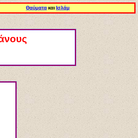
Θαύματα
και
Ισλάμ
μάνους