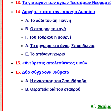
13.
Το γιαταγάνι των αγίων Τεσσάρων Νεομαρ
14.
Διηγήσεις από την επαρχία Αμαρίου
Α.
Το λάδι του άη Γιάννη
Β.
Ο σταυρός του αγά
Γ.
Του Τούρκου η μουρνέ
Δ.
Το όργωμα κι ο άγιος Σπυρίδωνας
Ε.
Το απέναντι χωριό
15.
«Ανεύρεσις απολεσθέντος υιού»
16.
Δύο σύγχρονα θαύματα
Α.
Η ανάσταση του Σαουδάραβα
Β.
Θεραπεία διά του σταυρού
Β΄.
Θ
αύμα