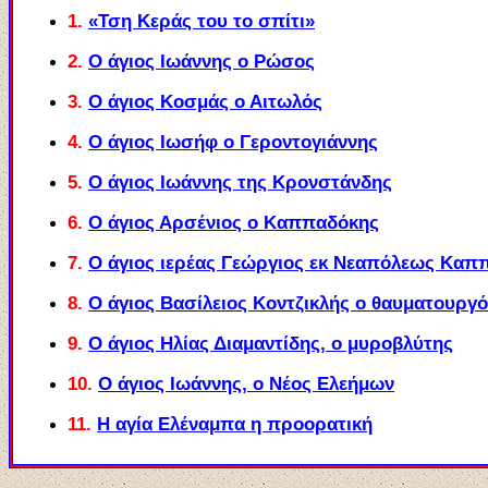
1.
«Τση Κεράς του το σπίτι»
2.
Ο άγιος Ιωάννης ο Ρώσος
3.
Ο άγιος Κοσμάς ο Αιτωλός
4.
Ο άγιος Ιωσήφ ο Γεροντογιάννης
5.
Ο άγιος Ιωάννης της Κρονστάνδης
6.
Ο άγιος Αρσένιος ο Καππαδόκης
7.
Ο άγιος ιερέας Γεώργιος εκ Νεαπόλεως Καπ
8.
Ο άγιος Βασίλειος Κοντζικλής ο θαυματουργ
9.
Ο άγιος Ηλίας Διαμαντίδης, ο μυροβλύτης
10.
Ο άγιος Ιωάννης, ο Νέος Ελεήμων
11.
Η αγία Ελέναμπα η προορατική