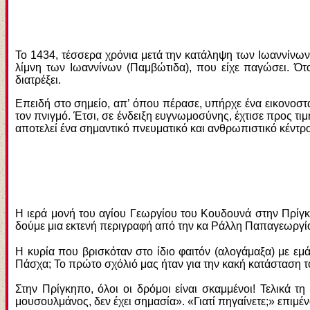
Το 1434, τέσσερα χρόνια μετά την κατάληψη των Ιωαννίν
λίμνη των Ιωαννίνων (Παμβώτιδα), που είχε παγώσει. Ότα
διατρέξει.
Επειδή στο σημείο, απ’ όπου πέρασε, υπήρχε ένα εικονοστά
τον πνιγμό. Έτσι, σε ένδειξη ευγνωμοσύνης, έχτισε προς τι
αποτελεί ένα σημαντικό πνευματικό και ανθρωπιστικό κέντρο
Η ιερά μονή του αγίου Γεωργίου του Κουδουνά στην Πρίγκ
δούμε μια εκτενή περιγραφή από την κα Ράλλη Παπαγεωργί
H κυρία που βρισκόταν στο ίδιο φαιτόν (αλογάμαξα) με εμ
Πάσχα; Το πρώτο σχόλιό μας ήταν για την κακή κατάσταση 
Στην Πρίγκηπο, όλοι οι δρόμοι είναι σκαμμένοι! Τελικά τ
μουσουλμάνος, δεν έχει σημασία». «Γιατί πηγαίνετε;» επιμέν