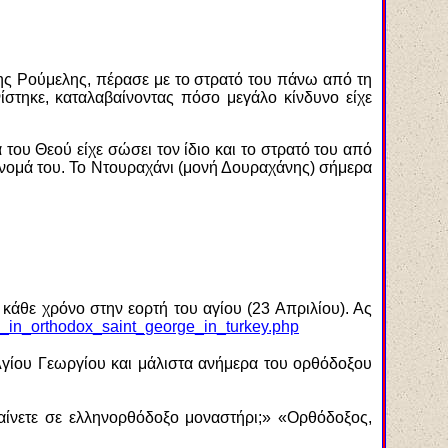
ς Ρούμελης, πέρασε με το στρατό του πάνω από τη
ίστηκε, καταλαβαίνοντας πόσο μεγάλο κίνδυνο είχε
του Θεού είχε σώσει τον ίδιο και το στρατό του από
 όνομά του. Το Ντουραχάνι (μονή Δουραχάνης) σήμερα
άθε χρόνο στην εορτή του αγίου (23 Απριλίου). Ας
e_in_orthodox_saint_george_in_turkey.php
 Αγίου Γεωργίου και μάλιστα ανήμερα του ορθόδοξου
ηγαίνετε σε ελληνορθόδοξο μοναστήρι;» «Ορθόδοξος,