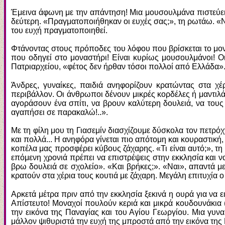
Έμεινα άφωνη με την απάντηση! Μια μουσουλμάνα πιστεύει σ
δεύτερη. «Πραγματοποιήθηκαν οι ευχές σας;», τη ρωτάω. «Ναι
του ευχή πραγματοποιηθεί.
Φτάνοντας στους πρόποδες του λόφου που βρίσκεται το μονα
που οδηγεί στο μοναστήρι! Είναι κυρίως μουσουλμάνοι! Οι
Πατριαρχείου, «φέτος δεν ήρθαν τόσοι πολλοί από Ελλάδα»
Άνδρες, γυναίκες, παιδιά ανηφορίζουν κρατώντας στα χ
περιβάλλον. Οι άνθρωποι δένουν μικρές κορδέλες ή μαντιλά
αγοράσουν ένα σπίτι, να βρουν καλύτερη δουλειά, να τους
αγαπήσει σε παρακαλώ!..».
Με τη φίλη μου τη Γιασεμίν διασχίζουμε δύσκολα τον πετρόχτ
και πολλά... Η ανηφόρα γίνεται πιο απότομη και κουραστική
κοπέλα μας προσφέρει κύβους ζάχαρης. «Τι είναι αυτό;», τη
επόμενη χρονιά πρέπει να επιστρέψεις στην εκκλησία και ν
βρω δουλειά σε σχολείο». «Και βρήκες;». «Ναι», απαντά μ
κρατούν στα χέρια τους κουτιά με ζάχαρη. Μεγάλη επιτυχία
Αρκετά μέτρα πριν από την εκκλησία ξεκινά η ουρά για να ε
Απίστευτο! Μοναχοί πουλούν κεριά και μικρά κουδουνάκια 
την εικόνα της Παναγίας και του Αγίου Γεωργίου. Μια γυ
μάλλον ψιθυριστά την ευχή της μπροστά από την εικόνα της 