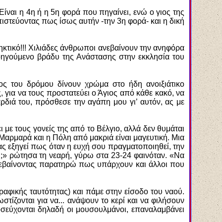
ίναι η 4η ή η 5η φορά που πηγαίνει, ενώ ο γιος της
πιστεύοντας πως ίσως αυτήν -την 3η φορά- και η δική
κτικό!!! Χιλιάδες άνθρωποι ανεβαίνουν την ανηφόρα
προηγούμενο βράδυ της Ανάστασης στην εκκλησία του
κος του δρόμου δίνουν χρώμα στο ήδη ανοιξιάτικο
 για να τους προστατεύει ο Άγιος από κάθε κακό, να
ρδιά του, πρόσθεσε την αγάπη μου γι’ αυτόν, ας με
ι με τους γονείς της από το Βέλγιο, αλλά δεν θυμάται
 Μαρμαρά και η Πόλη από μακριά είναι μαγευτική. Μια
μας εξηγεί πως όταν η ευχή σου πραγματοποιηθεί, την
ες;» ρώτησα τη νεαρή, γύρω στα 23-24 φαινόταν. «Να
 Ανεβαίνοντας παρατηρώ πως υπάρχουν και άλλοι που
ραφικής ταυτότητας) και πάμε στην είσοδο του ναού.
ίζονται για να... ανάψουν το κερί και να φιλήσουν
οσεύχονται δηλαδή οι μουσουλμάνοι, επαναλαμβάνει