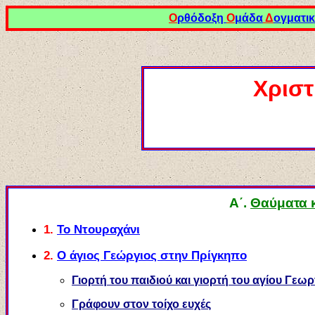
Ο
ρθόδοξη
Ο
μάδα
Δ
ογματι
Χριστ
Α΄.
Θαύματα 
1.
Το Ντουραχάνι
2.
Ο άγιος Γεώργιος στην Πρίγκηπο
Γιορτή του παιδιού και γιορτή του αγίου Γεωρ
Γράφουν στον τοίχο ευχές