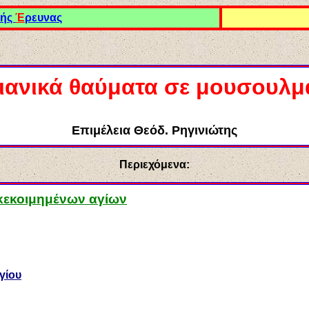
κής
Έ
ρευνας
ιανικά θαύματα σε μουσουλ
Επιμέλεια Θεόδ. Ρηγινιώτης
Περιεχόμενα:
κεκοιμημένων αγίων
γίου