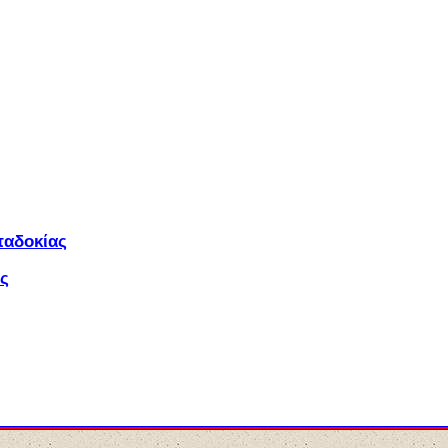
παδοκίας
ός