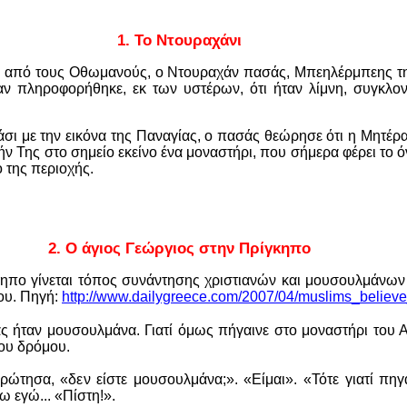
1.
Το Ντουραχάνι
ων από τους Οθωμανούς, ο Ντουραχάν πασάς, Μπεηλέρμπεης τη
ν πληροφορήθηκε, εκ των υστέρων, ότι ήταν λίμνη, συγκλον
σι με την εικόνα της Παναγίας, ο πασάς θεώρησε ότι η Μητέρα 
μήν Της στο σημείο εκείνο ένα μοναστήρι, που σήμερα φέρει το
 της περιοχής.
2.
Ο άγιος Γεώργιος στην Πρίγκηπο
ηπο γίνεται τόπος συνάντησης χριστιανών και μουσουλμάνων κ
ου. Πηγή:
http://www.dailygreece.com/2007/04/muslims_believ
άς ήταν μουσουλμάνα. Γιατί όμως πήγαινε στο μοναστήρι του
του δρόμου.
η ρώτησα, «δεν είστε μουσουλμάνα;». «Είμαι». «Τότε γιατί π
ω εγώ... «Πίστη!».