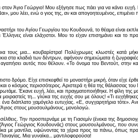
τον Άγιο Γεώργιο! Μου εξήγησε πως πάει για να κάνει ευχή. Ε
», μου λέει, ενώ ο γιος της, αν και απογοητευμένος, επιμένει 
στήρι του Αγίου Γεωργίου του Κουδουνά, το θέαμα είναι εκπλη
 Έλληνες είναι ελάχιστοι. Μου το είχαν επισημάνει και το 
.
έρια τους μια... κουβαρίστρα! Πολύχρωμες κλωστές κατά μή
κια στα κλαδιά των δέντρων, αφήνουν σημειώματα ή ζωγραφιές,
 αγαπήσει αυτός που θέλουν. «Το όνομα του Βεντούτ, στην κα
ιστο δρόμο. Είχε επισκεφθεί το μοναστήρι μικρή, όταν είχε έρθε
, και ο κόσμος περισσότερος. Αριστερά η θέα της θάλασσας του
 ρωτάμε. Έκανε ευχή, λέει, και πραγματοποιήθηκε. Η φίλη της 
α μοιραστείς τη... γλύκα της ευχής σου με όλους! «Τι ευχήθηκ
ε ένα διάπλατο χαμόγελο ευτυχίας. «Ε, συγχαρητήρια τότε».
 ο Άγιος στους μουσουλμάνους, μονολογώ.
ισέλθεις. Την προσπερνάμε με τη Γιασεμίν (ένεκα της δημοσιογ
(Άγιος Γεώργιος Κουδουνάς) στους μουσουλμάνους, που συνωστ
ναίκα με μαντίλα, υψώνοντας τα χέρια προς τα πάνω, όπως πρ
Παναγίας. Μια γυναίκα... μαντιλοφορούσα!