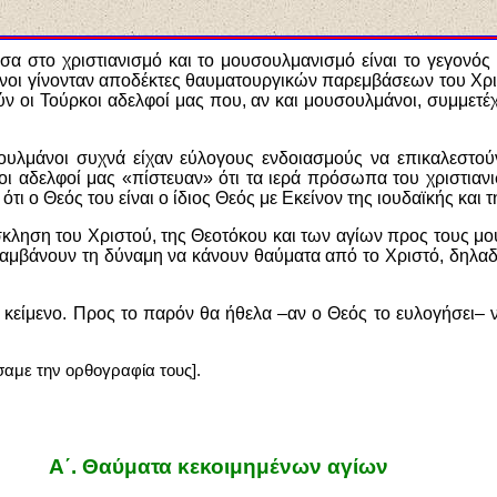
σα στο χριστιανισμό και το μουσουλμανισμό είναι το γεγονό
άνοι γίνονταν αποδέκτες θαυματουργικών παρεμβάσεων του Χρι
ν οι Τούρκοι αδελφοί μας που, αν και μουσουλμάνοι, συμμετέ
σουλμάνοι συχνά είχαν εύλογους ενδοιασμούς να επικαλεστο
οι αδελφοί μας «πίστευαν» ότι τα ιερά πρόσωπα του χριστιαν
ότι ο Θεός του είναι ο ίδιος Θεός με Εκείνον της ιουδαϊκής και
ρόσκληση του Χριστού, της Θεοτόκου και των αγίων προς τους 
ι λαμβάνουν τη δύναμη να κάνουν θαύματα από το Χριστό, δηλα
ο κείμενο. Προς το παρόν θα ήθελα –αν ο Θεός το ευλογήσει–
αμε την ορθογραφία τους].
Α΄.
Θαύματα κεκοιμημένων αγίων