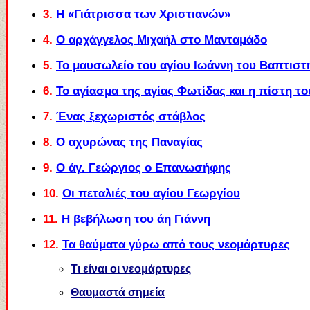
3.
Η «Γιάτρισσα των
Χ
ριστιανών»
4.
Ο αρχάγγελος Μιχαήλ στο Μανταμάδο
5.
Το μαυσωλείο του αγίου Ιωάννη του Βαπτιστ
6.
Το αγίασμα της αγίας Φωτίδας και η πίστη το
7.
Ένας ξεχωριστός στάβλος
8.
Ο αχυρώνας της Παναγίας
9.
Ο άγ. Γεώργιος ο Επανωσήφης
10.
Οι πεταλιές του αγίου Γεωργίου
11.
Η βεβήλωση του άη Γιάννη
12.
Τα θαύματα γύρω από τους νεομάρτυρες
Τι είναι οι νεομάρτυρες
Θαυμαστά σημεία