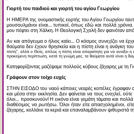
Γιορτή του παιδιού και γιορτή του αγίου Γεωργίου
Η ΗΜΕΡΑ της ονομαστικής εορτής του Αγίου Γεωργίου ταυτίσ
μουσουλμάνοι είναι... τυπικοί, όπως εδώ και πολλά χρόνια.
μου πέφτει στη Χάλκη. Η Θεολογική Σχολή δεν φαινόταν από
Αν και απόγευμα ο ήλιος καίει... Ο κόσμος συνεχίζει να έρχ
θαύματα δεν έχουν θρησκεία και η πίστη είναι η ανάγκη τ
πίστη", αλλά ο Θεός, απλώς η πίστη είναι απαραίτητη για να ανοίξει 
προκείμενη περίπτωση, κατά τη γνώμη μας, τα θαύματα αυτά είναι η δι
Κατηφορίζοντας μαζέψαμε πολλούς κύβους ζάχαρης με τη Για
Γράφουν στον τοίχο ευχές
ΣΤΗΝ ΕΙΣΟΔΟ του ναού κάποιες νεαρές κοπέλες έγραφαν σε 
και μέσα στην εκκλησία. Δεν φαίνεται να τους ενοχλεί, ού
όλοι... προσκυνούν! Η εικόνα είναι γεμάτη τάματα και πολλ
διαθέσιμος να ρωτήσω. Όλοι ήταν είτε απασχολημένοι, εί
ζάχαρης, κολλάνε τα κεριά και επαναλαμβάνουν ψιθυριστά τη