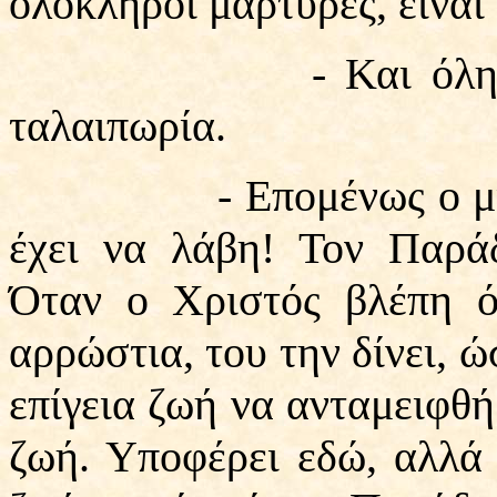
ολόκληροι μάρτυρες, είναι 
- Και όλη η ζωή τ
ταλαιπωρία.
- Επομένως ο μισθός 
έχει να λάβη! Τον Παράδ
Όταν ο Χριστός βλέπη ότ
αρρώστια, του την δίνει, ώ
επίγεια ζωή να ανταμειφθή
ζωή. Υποφέρει εδώ, αλλά 