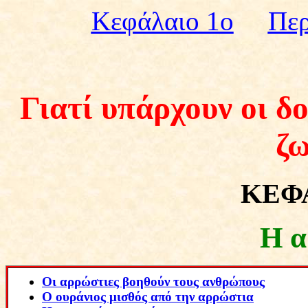
Kεφάλαιο 1ο
Περ
Γιατί υπάρχουν οι δ
ζω
ΚΕΦ
Η α
Οι αρρώστιες βοηθούν τους ανθρώπους
Ο ουράνιος μισθός από την αρρώστια