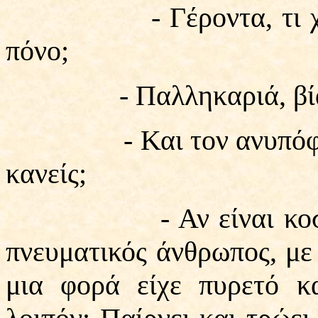
- Γέροντα, τι χρειάζ
πόνο;
- Παλληκαριά, βία χ
- Και τον ανυπόφορο 
κανείς;
- Αν είναι κοσμικός,
πνευματικός άνθρωπος, με
μια φορά είχε πυρετό κ