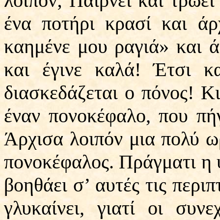
λοιπόν; Παίρνει και τρώει
ένα ποτήρι κρασί και ά
καημένε μου ραγιά» και ά
και έγινε καλά! Έτσι κ
διασκεδάζεται ο πόνος! Κ
έναν πονοκέφαλο, που πή
Άρχισα λοιπόν μια πολύ ω
πονοκέφαλος. Πράγματι η 
βοηθάει σ’ αυτές τις περιπ
γλυκαίνει, γιατί οι συνε