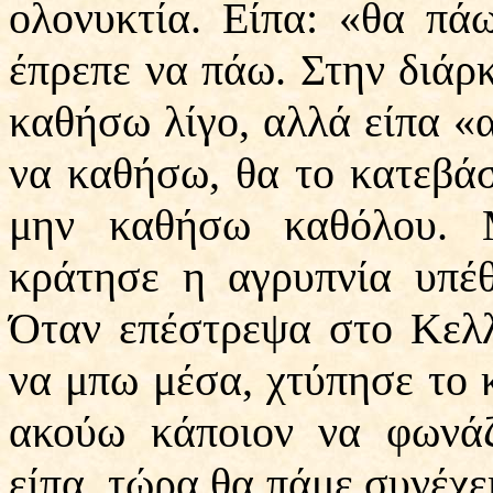
ολονυκτία. Είπα: «θα πάω 
έπρεπε να πάω. Στην διάρ
καθήσω λίγο, αλλά είπα «α
να καθήσω, θα το κατεβάσ
μην καθήσω καθόλου. 
κράτησε η αγρυπνία υπέθ
Όταν επέστρεψα στο Κελλ
να μπω μέσα, χτύπησε το κ
ακούω κάποιον να φωνάζ
είπα, τώρα θα πάμε συνέχε