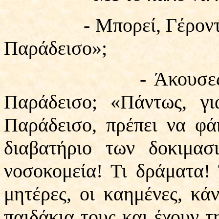
- Μπορεί, Γέροντα, ν
Παράδεισο»;
- Άκουσες εσύ πο
Παράδεισο; «Πάντως, γ
Παράδεισο, πρέπει να φά
διαβατήριο των δοκιμασ
νοσοκομεία! Τι δράματα!
μητέρες, οι καημένες, κά
παιδάκια τους και έχουν τ