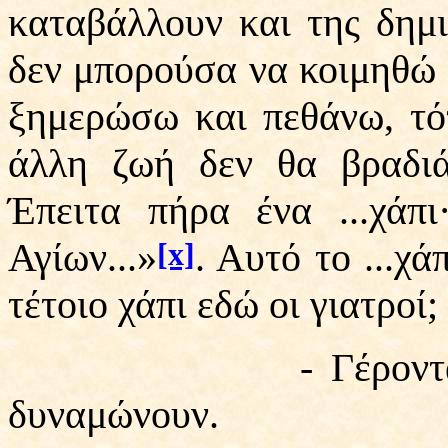
καταβάλλουν και της δημ
δεν μπορούσα να κοιμηθώ 
ξημερώσω και πεθάνω, τότ
άλλη ζωή δεν θα βραδιά
Έπειτα πήρα ένα ...χάπ
Αγίων...»
. Αυτό το ...χ
[x]
τέτοιο χάπι εδώ οι γιατροί;
- Γέροντα, λένε ό
δυναμώνουν.