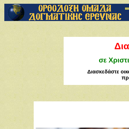
Δι
σε Χριστ
Διασκεδάστε οικ
πρ