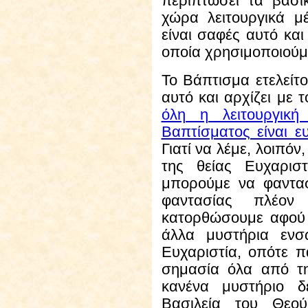
περιπτώσει τα βασι
χώρα λειτουργικά μ
είναι σαφές αυτό και
οποία χρησιμοποιούμ
Το Βάπτισμα
ετελείτο
αυτό και αρχίζει με 
όλη η λειτουργική
Βαπτίσματος είναι ευ
Γιατί να λέμε, λοιπόν,
της θείας Ευχαρισ
μπορούμε να φαντασ
φαντασίας πλέο
κατορθώσουμε αφού 
άλλα μυστήρια ενσ
Ευχαριστία, οπότε π
σημασία όλα από τη
κανένα μυστήριο δε
Βασιλεία του Θεο