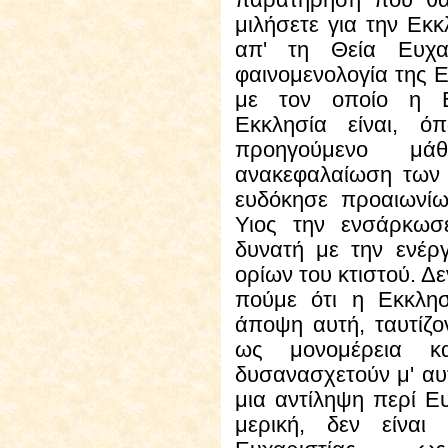
παρατήρηση που θα
μιλήσετε για την Εκκ
απ' τη Θεία Ευχαρ
φαινομενολογία της Ε
με τον οποίο η Ε
Εκκλησία είναι, 
προηγούμενο μ
ανακεφαλαίωση των
ευδόκησε προαιωνίω
Υιος την ενσάρκωσ
δυνατή με την ενέρ
ορίων του κτιστού. Δ
πούμε ότι η Εκκλησ
άποψη αυτή, ταυτίζο
ως μονομέρεια κ
δυσανασχετούν μ' αυτ
μια αντίληψη περί Ευ
μερική, δεν είναι