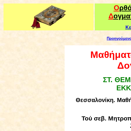
Ο
ρθ
Δ
ογμα
Κε
Προηγούμεν
Μαθήματα
Δο
ΣΤ.
ΘΕΜ
ΕΚΚ
Θεσσαλονίκη
. Μαθ
Τού
σεβ. Μητροπ