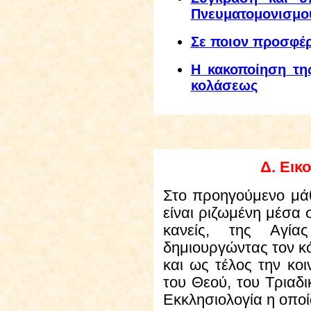
Πνευματομονισμο
Σε ποιον προσφέρ
Η κακοποίηση της
κολάσεως
Δ
.
Εικο
Στο
προηγούμενο μάθ
είναι ριζωμένη μέσα 
κανείς, της Αγία
δημιουργώντας τον κ
και ως τέλος την κο
του Θεού, του Τριαδ
Εκκλησιολογία η οποί