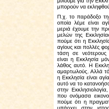
μιλούμε για την Εκκλ
μπορούν να εκληφθού
Π.χ.
το παράδοξο της
οποία λέμε είναι α
μεριά έχουμε την π
μελών της Εκκλησία
πούμε ότι η Εκκλησί
αγίους και πολλές φορ
τάση σε νεότερους
είναι η Εκκλησία μό
λάθος αυτό. Η Εκκλη
αμαρτωλούς. Αλλά τό
η Εκκλησία είναι αγ
αυτό να το κατανοήσ
στην Εκκλησιολογία
που ονόμασα εικονο
πούμε ότι η πραγμα
υπάρχει στην ιστο