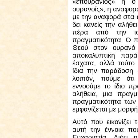
«επουράνιος» ή 
ουρανοίς», η αναφορά
με την αναφορά στα έ
δει κανείς την αλήθε
πέρα από την ισ
πραγματικότητα. Ο π
Θεού στον ουρανό 
αποκαλυπτική παρά
έσχατα, αλλά τούτο
ίδια την παράδοση 
λοιπόν, πούμε ότι 
εννοούμε το ίδιο πρ
αλήθεια, μια πραγμ
πραγματικότητα των
εμφανίζεται με μορφή 
Αυτό που
εικονίζει 
αυτή την έννοια πο
Ευχαριστία. Διότι 