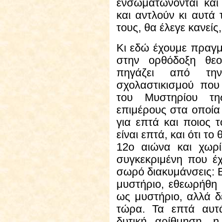
ενσωματώνονται και
και αντλούν κι αυτά
τους, θα έλεγε κανείς
Κι εδώ
έχουμε πραγμ
στην ορθόδοξη θε
πηγάζει από την
σχολαστικισμού που
του Μυστηρίου τη
επιμέρους στα οποία
για επτά και ποιος τ
είναι επτά, και ότι το
12ο αιώνα και χωρ
συγκεκριμένη που έχ
σωρό διακυμάνσεις: Ε
μυστήριο, εθεωρήθη 
ως μυστήριο, αλλά δ
τώρα. Τα επτά αυτ
δυτική αρίθμηση, 