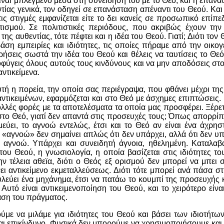
είναι μπλεγμένο μέσα στη συνείδησή του με το Θεό, και η επανά
τίας γενικά, τον οδηγεί σε επανάσταση απέναντι του Θεού. Και
ις στιγμές εμφανίζεται είτε το δει κανείς σε προσωπικό επίπε
ιτισμού. Σε πολιτιστικές περιόδους, που ακριβώς έχουν την
της αυθεντίας, τότε πέφτει και η ιδέα του Θεού. Γιατί; Διότι το
άση εμπειρίες και ιδιότητες, τις οποίες πήραμε από την οικογ
ήσεις σωστά την ιδέα του Θεού και θέλεις να ταυτίσεις το Θεό
ποφύγεις όλους αυτούς τους κινδύνους και να μην αποδόσεις στο
αντικείμενα.
υτή η πορεία, την οποία σας περιέγραψα, που φθάνει μέχρι τ
τικειμένων, εφαρμόζεται και στο Θεό με άσχημες επιπτώσεις
λλές φορές με τα αποτελέσματα τα οποία μας προσφέρει. Ξέρ
στο Θεό, γιατί δεν απαντά στις προσευχές τους; Όπως απορρίπ
εύει, το αγνοώ εντελώς, έτσι και το Θεό αν είναι ένα άχρηστ
 «αγνοώ» δεν σημαίνει απλώς ότι δεν υπάρχει, αλλά ότι δεν υπ
 αγνοώ. Υπάρχει και συνειδητή άγνοια, ηθελημένη. Καταλαβαί
του Θεού, η γνωσιολογία, η οποία βασίζεται στις ιδιότητες τ
ν τέλεια αθεϊα, διότι ο Θεός εξ ορισμού δεν μπορεί να μπει 
νει αντικείμενο εκμεταλλεύσεως. Διότι τότε μπορεί ανά πάσα 
υλεύει ένα μηχάνημα, έτσι να πατάω το κουμπί της προσευχής 
 Αυτό είναι αντικειμενοποίηση του Θεού, και το χειρότερο είν
αση του πράγματος.
με να μιλάμε για ιδιότητες του Θεού και βάσει των ιδιοτήτω
ίναι επικίνδυνο. Φυσικά δεν μπορούμε να χρησιμοποιήσουμε κα