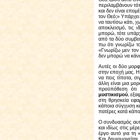
περιλαμβάνουν τόπο
και δεν είναι επο
τον Θεό;» Υπάρχει 
να ταυτίσω κάτι, χ
αποκλεισμό, τις 
μπορώ, τότε υπάρχ
από τα δύο συμβα
πω ότι γνωρίζω τ
«Γνωρίζω μεν τον
δεν μπορώ να κάν
Αυτές οι δύο μορφ
στην εποχή μας. Η
να πεις τίποτα, σ
άλλη είναι μια μο
προϋπόθεση ότι 
μυστικισμού
, εξα
στη θρησκεία εφα
κάποια σύγχυση κα
πατέρες κατά κάπο
Ο συνδυασμός αυτό
και ιδίως στις μέ
έργο αυτό για τη
Και δημιουργείται