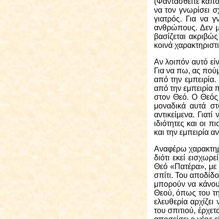
(Φαντασθείτε κάπο
να τον γνωρίσει σ
γιατρός. Για να 
ανθρώπους. Δεν μπ
βασίζεται ακριβώς
κοινά χαρακτηριστι
Αν λοιπόν αυτό είν
Για να πω, ας πού
από την εμπειρία
από την εμπειρία
στον Θεό. Ο Θεός 
μοναδικά αυτά στ
αντικείμενα. Γιατ
ιδιότητες και οι 
και την εμπειρία αν
Αναφέρω
χαρακτηρ
διότι εκεί εισχω
Θεό «Πατέρα», με 
σπίτι. Του αποδίδο
μπορούν να κάνουν
Θεού, όπως του τη 
ελευθερία αρχίζει
του σπιτιού, έρχετ