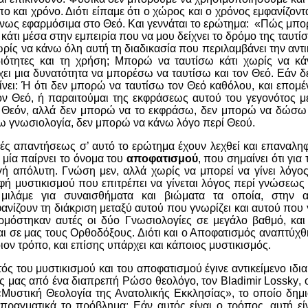
 και χρόνο. Διότι είπαμε ότι ο χώρος και ο χρόνος εμφανίζοντ
μένως εφαρμόσιμα στο Θεό. Και γεννάται το ερώτημα: «Πώς μπο
κάτι μέσα στην εμπειρία που να μου δείχνει το δρόμο της ταυτί
ωρίς να κάνω όλη αυτή τη διαδικασία που περιλαμβάνει την αντ
ιδιότητες και τη χρήση; Μπορώ να ταυτίσω κάτι χωρίς να κ
ει μια δυνατότητα να μπορέσω να ταυτίσω και τον Θεό. Εάν δ
ίνει: Ή ότι δεν μπορώ να ταυτίσω τον Θεό καθόλου, και επομ
ον Θεό, ή παραιτούμαι της εκφράσεως αυτού του γεγονότος μέ
 Θεόν, αλλά δεν μπορώ να το εκφράσω, δεν μπορώ να δώσ
ω γνωσιολογία, δεν μπορώ να κάνω λόγο περί Θεού.
ές απαντήσεως σ’ αυτό το ερώτημα έχουν λεχθεί και επαναληφ
 μία παίρνει το όνομα του
αποφατισμού
, που σημαίνει ότι για
ιγή απόλυτη. Γνώση μεν, αλλά χωρίς να μπορεί να γίνει λόγ
ρφή μυστικισμού που επιτρέπει να γίνεται λόγος περί γνώσεως
μιλάμε για συναισθήματα και βιώματα τα οποία, στην 
φανίζουν τη διάκριση μεταξύ αυτού που γνωρίζει και αυτού που γ
ρμόστηκαν αυτές οι δύο Γνωσιολογίες σε μεγάλο βαθμό, και
ι σε μας τους Ορθοδόξους. Διότι και ο Αποφατισμός αναπτύχ
ιον τρόπο, και επίσης υπάρχει και κάποιος μυστικισμός.
ς του μυστικισμού και του αποφατισμού έγινε αντικείμενο ιδι
ρες μας από ένα διαπρεπή Ρώσο θεολόγο, τον
Bladimir Lossky
,
 «Μυστική Θεολογία της Ανατολικής Εκκλησίας», το οποίο δημ
 πραγματικά το πρόβλημα: Εάν αυτός είναι ο τρόπος, αυτή εί