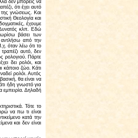
αλλά δεν μπορείς να
πέζι, ότι έχει αυτό
ο της γνώσεως.
Και
στική Θεολογία και
δογματικές, έχουμε
 Δυνατός κλπ. Εδώ
γνωρίσω βάσει των
ς αντλήσω από την
χ. όταν λέω ότι το
 τραπέζι αυτό, δεν
ς ρολογιού. Πάρτε
χει δει ρολόι, και
ναι κάποιο ζώο. Κάτι
αναδεί ρολόι. Αυτός
βασική, θα είναι να
άτι ήδη γνωστό για
ια εμπειρία. Δηλαδή
τηριστικά. Τότε το
ορώ να πω τι είναι
τικείμενο κατά την
μενα και δεν είναι