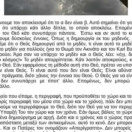
ουμε τον αποκλεισμό ότι το α δεν είναι β. Αυτό σημαίνει ότι γ
 ότι υπάρχει κάτι άλλο δίπλα, το οποίο αποκλείω. Επομέ
 τον Θεό κάτι συνυπάρχει πάντοτε. Έστω και αν αυτό το κάτ
ουμε δύσκολες έννοιες. Όπως η δημιουργία εκ του μηδενός. Ε
με ότι ο Θεός δημιουργεί από το μηδέν, τι είναι αυτό το μηδέ
το μηδέν για πολλούς (για το Θωμά τον Ακινάτο και τον
Karl Ba
ύει. Άρα σαν να υπάρχει το μηδέν και ο Θεός λέει: «όχι, δ
 κόσμος!» Το μηδέν απορρίπτεται. Κάτι λοιπόν αποκρούεις, 
τον Θεό. Εάν εφαρμόσεις τη μέθοδο αυτή στο Θεό, πρέπει να υπ
ν είναι Θεός. Τι είναι αυτό που δεν είναι Θεός; Είναι αδύν
 πράγματα, διότι χάνεις την έννοια του Θεού. Ο Θεός για να είν
 δεν συνυπάρχει με τίποτ’ άλλο. Επομένως, δεν μπορ
άλλο.
χείο που είπαμε, η περιγραφή, που προϋποθέτει το χώρο και τ
ωρίς περιγραφή του μέσα στο χώρο και το χρόνο), πάλι δεν μπ
ούμε να περιγράψουμε το Θεό, διότι τον Θεό για να τον περι
Ύπαρξή Του τον χώρο και τον χρόνο. Εάν όμως βάλεις το χώρο 
ς ένα δημιούργημα με αρχή. Διότι και ο χρόνος και ο χώρος π
 απόσταση μεταξύ των αντικειμένων, αυτό το κενό. Δεν μπορο
. Και οι Πατέρες τον ονομάζουν «Απερίγραπτο». Δεν μπορείς