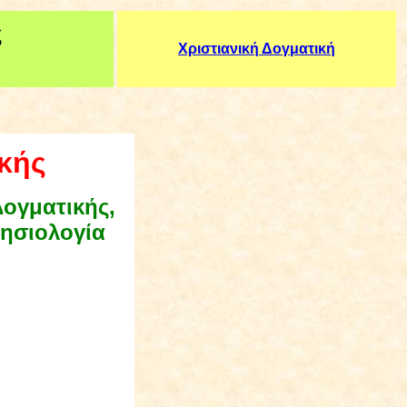
ς
Χριστιανική Δογματική
κής
Δογματικής
,
λησιολογία