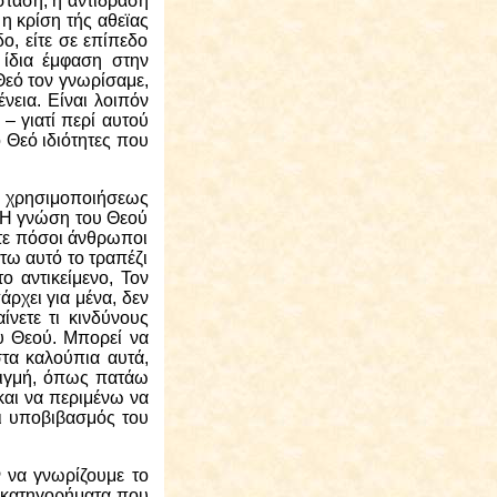
σταση, η αντίδραση
 η κρίση τής αθεϊας
δο, είτε σε επίπεδο
 ίδια έμφαση στην
ν Θεό τον γνωρίσαμε,
ένεια. Είναι λοιπόν
 – γιατί περί αυτού
 Θεό ιδιότητες που
ης χρησιμοποιήσεως
. Η γνώση του Θεού
ετε πόσοι άνθρωποι
τω αυτό το τραπέζι
ο αντικείμενο, Τον
άρχει για μένα, δεν
νετε τι κινδύνους
ου Θεού. Μπορεί να
στα καλούπια αυτά,
στιγμή, όπως πατάω
και να περιμένω να
αι υποβιβασμός του
ν να γνωρίζουμε το
ι κατηγορήματα που