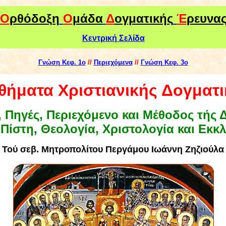
Ο
ρθόδοξη
Ο
μάδα
Δ
ογματικής
Έ
ρευνα
Κεντρική Σελίδα
Γνώση Κεφ. 1ο
//
Περιεχόμενα
//
Γνώση Κεφ. 3ο
θήματα Χριστιανικής Δογματι
 Πηγές, Περιεχόμενο και Μέθοδος τής 
Πίστη, Θεολογία, Χριστολογία και Εκκ
Τού
σεβ. Μητροπολίτου Περγάμου Ιωάννη Ζηζιούλα