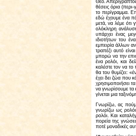
Θεό. Απερίγραπτος 
θέσεις όρια (περι-
το περίγραμμα. Ε
εδώ έχουμε ένα
πά
μετά, να λέμε ότι
ολόκληρη ανάλυση
υπάρχει ένας μεγ
ιδιοτήτων του έν
εμπειρία άλλων αν
τραπέζι αυτό είνα
μπορώ να την επι
ένα ρολόι, και δε
καλέστε τον να το τ
θα του θυμίζει: «έ
έχει δει ζώα που κ
χρησιμοποιήσει τα
να γνωρίσουμε τα κ
γίνεται μια ταξιν
Γνωρίζω, ας πούμε
γνωρίζω ως ρολόι.
ρολόι. Και καταλή
πορεία της γνώσεω
ποτέ μοναδικές αυτ