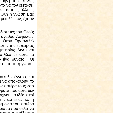
 μην μπορεί κανείς
το να τον εξετάσει
ει με τους άλλους
ό. Όλη η γνώση μας
 μεταξύ των, έχουν
ιδιότητες του Θεού;
ου αγαθού; Ασφαλώς
υ Θεού. Την αντλώ
τής της εμπειρίας
πειρίας. Δεν είναι
το Θεό με αυτά τα
 είναι δυνατοί. Οι
μαστε από τη γνώση
ύσκολες έννοιες και
ά να αποκαλούν το
ον πατέρα τους στο
άγματα που αυτά δεν
χνει μια ιδέα περί
της εφηβείας, και η
δεμονία του πατέρα
άρισμα που θέλει να