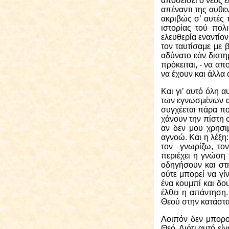
αποσείσει ο νέος 
απέναντι της αυθεν
ακριβώς σ’ αυτές τ
ιστορίας τού πολ
ελευθερία εναντίον 
τον ταυτίσαμε με β
αδύνατο εάν διατηρ
πρόκειται, - να α
να έχουν και άλλα 
Και γι’ αυτό
όλη α
των εγνωσμένων αν
συγχέεται πάρα πο
χάνουν την πίστη 
αν δεν μου χρησιμ
αγνοώ. Και η λέξη:
τον γνωρίζω, τον
περιέχει η γνώση 
οδηγήσουν και στη
ούτε μπορεί να γί
ένα κουμπί και δο
έλθει η απάντηση.
Θεού στην κατάστ
Λοιπόν δεν μπορού
Θεό. Διότι αυτό ε