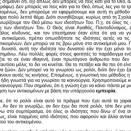
σημαίνει ότι, όχι απλώς δεν μπορείς να πεις κάτι για το Θεό, 
γράφω). Δεν μπορείς να πεις κάτι για το Θεό, όπως λες για το τρα
πομένως, δεν μπορούμε να εφαρμόσουμε και αυτή τη μέθοδ
ρα πολύ λεπτό θέμα. Διότι συνηθίζουμε, κυρίως από τη Σχολα
 γνωρίζουμε τον Θεό μέσω των ιδιοτήτων Του. Π.χ. σε όλες τις 
 των ιδιοτήτων Του. Ο Θεός είναι Αγαθός, Παντοδύναμος,
άλος κίνδυνος, και τον επεσήμανα όταν είπα ότι για να 
α αντικείμενο, πρέπει οπωσδήποτε τις ιδιότητες αυτές να τι
τικειμένων. Δεν μπορώ να τις βρω μόνο στο αντικείμενό μου. Π.
ι δυνατό, αυτή την ιδιότητα του δυνατού εάν την έχει μόνο το
σημάνω. Λέω πολλές φορές στους φοιτητές το παράδειγμα ενό
ίξτε το σε έναν ιθαγενή, έναν πρωτόγονο άνθρωπο που δεν έ
αυτίσει μόλις το δει να κινείται. Θα το πετάξει και θα πει ότι εί
να ζώο». Δεν μπορεί να το γνωρίσει ως ρολόι, διότι δεν έχει ξ
άνουν αυτές τις κινήσεις. Επομένως, η γνωστική του μέθοδος η 
 ήδη γνωστά για να γνωρίσει τα καινούργια. Χρησιμοποιούμε κ
αινούργια. Που σημαίνει, ότι η γνώση έχει να κάνει πάντα με μ
όμηση των αντικειμένων με βάση την υπάρχουσα
εμπειρία.
, ότι το ρολόι είναι αυτό το πράγμα που έχει αυτά τα χαρακ
 Αν δεν το γνωρίζω, αν δεν έχω δει ποτέ ρολόι, τότε δεν μπ
γω στο συμπέρασμα, ότι όλες οι ιδιότητες που δίνω σ’ ένα αν
ς, είναι παρμένες από ιδιότητες που αφορούν και άλλα αντικεί
ού του αντικειμένου.