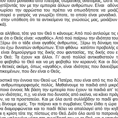
ιον τόσο μοναδικό από πλευράς σωματικής ανατομίας, ώστε να
χετίζοντάς τον με την εμπειρία άλλων ανθρώπων. Είναι αδύνα
γνωρίσει την αρρώστια του πρέπει να οπωσδήποτε να μοιάζ
ορεί ο γιατρός να γνωρίζει τίποτε, το οποίο είναι μοναδικ
 στην υπόθεση ότι τα αντικείμενα της γνώσεώς μας, μοιάζουν
κά).
αι αλήθεια, τότε για τον Θεό τι κάνουμε; Από πού αντλούμε τις 
με ότι ο Θεός είναι: «αγαθός». Από πού παίρνω την ιδιότητα τ
. Ξέρω ότι ο τάδε είναι αγαθός άνθρωπος. Ξέρω τη δύναμη το
 που έχω δυνατών ανθρώπων. Έτσι φθάνω κατόπιν προβολής αυ
είναι δημιούργημα της δικής σου φαντασίας, της δικής σου εμ
ο Θεό; Τα έχουν και άλλοι. Γι’ αυτό πολλοί αντικαθιστούν 
ί να φοβηθώ το Θεό και να μη φοβηθώ τον κεραυνό; Και οι δύο
πιο θετικές ακόμη, όπως «αγαθός», είναι ιδιότητες που δανειζό
τικειμένων, που δεν είναι ο Θεός.
ιστικά την έννοια του Θεού ως Πατέρα, που είναι από τις πιο δ
ρεί ανθρωπομορφισμός πολύς. Μαθαίνουμε τα παιδιά από μικρ
ποια έννοια; Με βάση την εμπειρία που έχουν τα παιδιά απ’ τ
υν ιδιότητες, π.χ. να είναι πιο δυνατός από εκείνα, να κάνει πρ
, να τα προστατεύει. Και με όλα αυτά συλλήβδην το παιδί φτιά
δίνουμε εμείς. Την παίρνει και τι συμβαίνει; Όταν έλθει η ώρα 
 να διαμορφώνεται και το παιδί θέλει να απαλλαγεί από την κη
αι η κρίση τότε της πίστεως στο Θεό. Διότι όλο αυτό το πατρον