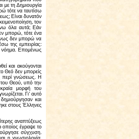
αι με τη Δημιουργία
ρώ τότε να ταυτίσω
σεως;
Είναι δυνατόν
ικειμενοποίηση, τον
άνω όλα αυτά; Εάν
εν μπορώ, τότε ένα
ένως δεν μπορώ να
σω της εμπειρίας:
ω νόημα. Επομένως
θεί και ακούγονται
 το Θεό δεν μπορείς
ος περί γνώσεως. Η
 του Θεού, υπό την
ακραία μορφή του
νωρίζεται. Γι’ αυτό
 δημιούργησαν και
θηκε στους Έλληνες
αίτερης αναπτύξεως
 ο οποίος έγραψε το
ιούργησε σύγχυση.
ναι η γνωσιολογία,