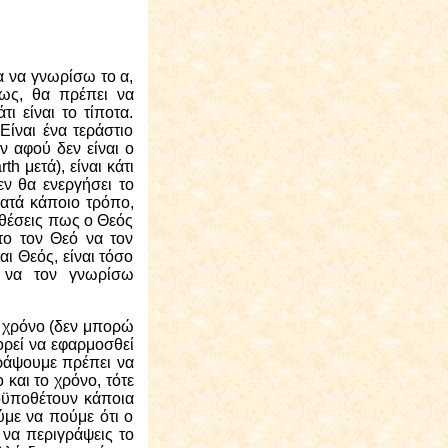
ια να γνωρίσω το α,
νως, θα πρέπει να
ι είναι το τίποτα.
ίναι ένα τεράστιο
ν αφού δεν είναι ο
rth
μετά), είναι κάτι
εν θα ενεργήσει το
κατά κάποιο τρόπο,
οθέσεις πως ο Θεός
ατο τον Θεό να τον
αι Θεός, είναι τόσο
ώ να τον γνωρίσω
ο χρόνο (δεν μπορώ
ορεί να εφαρμοσθεί
γράψουμε πρέπει να
και το χρόνο, τότε
ροϋποθέτουν κάποια
ύμε να πούμε ότι ο
 να περιγράψεις το