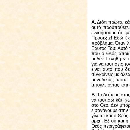
Α.
Διότι πρώτα, κάν
αυτό προϋποθέτει
εννοήσουμε ότι με
Προσέξτε! Εδώ έχ
πρόβλημα. Όταν λέ
Εαυτός Του; Αυτό 
που ο Θεός αποκρο
μηδέν. Γενηθήτω ο
για να ταυτίσεις 
είναι αυτό που δε
συγκρίνεις με άλλα
μοναδικός, ώστε
αποκλείοντας κάτι 
Β.
Το δεύτερο
στοι
να ταυτίσω κάτι χ
στο Θεό. Δεν μπορ
εισαγάγουμε στην 
γίνεται και ο Θεό
αρχή. Εξ ού και η
Θεός περιγράφεται