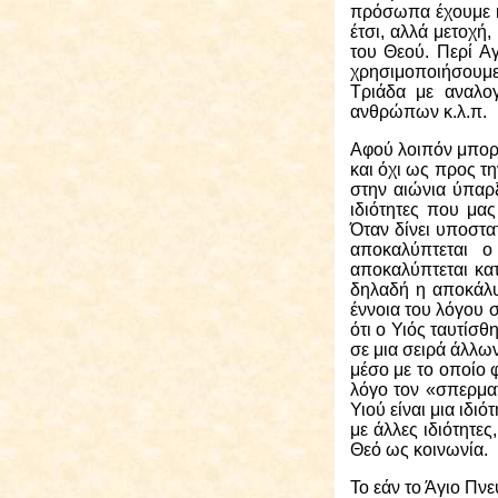
πρόσωπα έχουμε κα
έτσι, αλλά μετοχή
του Θεού. Περί Αγ
χρησιμοποιήσουμε
Τριάδα με αναλο
ανθρώπων κ.λ.π.
Αφού
λοιπόν μπορο
και όχι ως προς τη
στην αιώνια ύπαρξ
ιδιότητες που μα
Όταν δίνει υποστατ
αποκαλύπτεται 
αποκαλύπτεται κατ
δηλαδή η αποκάλυ
έννοια του λόγου 
ότι ο Υιός ταυτίσ
σε μια σειρά άλλω
μέσο με το οποίο 
λόγο τον «σπερματ
Υιού είναι μια ιδ
με άλλες ιδιότητε
Θεό ως κοινωνία.
Το εάν
το Άγιο Πνε