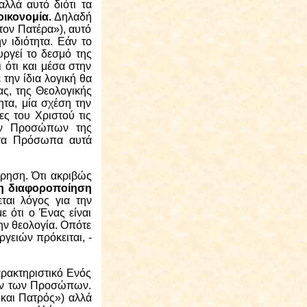
λλά αυτό διότι τα
οικονομία.
Δηλαδή
ον Πατέρα»), αυτό
ν ιδιότητα. Εάν το
ργεί το δεσμό της
 ότι και μέσα στην
 την ίδια λογική θα
ας, της Θεολογικής
ητα, μία σχέση την
ες του Χριστού τις
των Προσώπων της
ν τα Πρόσωπα αυτά
ρηση. Ότι ακριβώς
η διαφοροποίηση
ται λόγος για την
ε ότι ο Ένας είναι
ην θεολογία. Οπότε
εργειών πρόκειται, -
ρακτηριστικό Ενός
λων των Προσώπων.
και Πατρός») αλλά