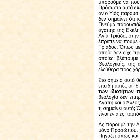
μπορούμε να πούμ
Πρόσωπα αυτά
ελ
αν ο Υιός παρουσ
δεν σημαίνει ότι 
Πνεύμα παρουσιάζ
αγάπης της Εκκλησ
Αγία Τριάδα, στην 
έπρεπε να πούμε ό
Τριάδος. Όπως με 
οποία δεν είχε πρ
οποίες βλέπουμε
Θεολογικής, της 
ελεύθερα προς χάρ
Στο σημείο αυτό 
επειδή αυτές οι ιδ
των ιδιοτήτων π
θεολογία δεν επιτ
Αγάπη και ο Άλλος
τι σημαίνει αυτό; Ό
είναι ενιαίες, ταυ
Ας πάρουμε την Α
μόνο Προσώπου. Π
Πηγάζει όπως και