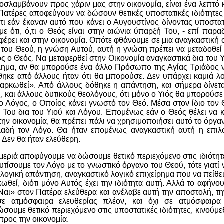
 προσλαμβάνουν προς χάριν μας στην οικονομία, είναι ένα λεπτό
 Πατέρες αποφεύγουν να δώσουν θετικές υποστατικές ιδιότητε
τι εάν έκαναν αυτό που κάνει ο Αυγουστίνος δίνοντας υποστατι
 ότι, ό,τι ο Θεός είναι στην αιώνια ύπαρξή Του, - επί παραδε
έρει και στην οικονομία. Οπότε φθάνουμε σε μια αναγκαστική ο
ς του Θεού, η γνώση Αυτού, αυτή η γνώση πρέπει να μεταδοθεί 
τός ο Θεός. Να μεταφερθεί στην Οικονομία αναγκαστικά δια του 
βλημα, αν θα μπορούσε ένα άλλο Πρόσωπο της Αγίας Τριάδος 
ηκε από άλλους ήταν ότι θα μπορούσε. Δεν υπάρχει καμιά λογ
σαρκωθεί». Από άλλους δόθηκε η απάντηση, και σήμερα δίνετ
 και άλλους δυτικούς θεολόγους, ότι μόνο ο Υιός θα μπορούσε 
 ο Λόγος, ο Οποίος κάνει γνωστό τον Θεό. Μέσα στον ίδιο τον 
ό Του δια του Υιού και Λόγου. Επομένως εάν ο Θεός θέλει να κ
ην οικονομία, θα πρέπει πάλι να χρησιμοποιήσει αυτό το όργαν
αδή τον Λόγο. Θα ήταν επομένως αναγκαστική αυτή η επιλ
 Δεν θα ήταν ελεύθερη.
 μεριά αποφύγουμε να δώσουμε θετικό περιεχόμενο στις ιδιότ
αυτίσουμε τον Λόγο με το γνωστικό όργανο του Θεού, τότε γιατί
 λογική απάντηση, αναγκαστικό λογικό επιχείρημα που να πείθει
θεί, διότι μόνο Αυτός έχει την ιδιότητα αυτή. Αλλά το αφήνου
 «Ναι» στον Πατέρα ελεύθερα και ανέλαβε αυτή την αποστολή, τ
σε ατμόσφαιρα ελευθερίας πλέον, και όχι σε ατμόσφαιρα 
ώσουμε θετικό περιεχόμενο στις υποστατικές ιδιότητες, κινούμ
προς την οικονομία.