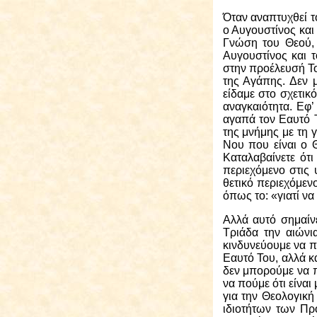
Όταν
αναπτυχθεί τ
ο Αυγουστίνος και
Γνώση του Θεού, 
Αυγουστίνος και 
στην προέλευσή Του
της Αγάπης. Δεν 
είδαμε στο σχετικ
αναγκαιότητα. Εφ’
αγαπά τον Εαυτό 
της μνήμης με τη 
Νου που είναι ο 
Καταλαβαίνετε ότ
περιεχόμενο στις 
θετικό περιεχόμεν
όπως το: «γιατί να
Αλλά
αυτό σημαίνε
Τριάδα την αιώνι
κινδυνεύουμε να π
Εαυτό Του, αλλά κ
δεν μπορούμε να π
να πούμε ότι είναι 
για την Θεολογική
ιδιοτήτων των Πρ