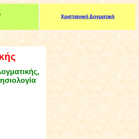
ς
Χριστιανική Δογματική
κής
Δογματικής
,
λησιολογία