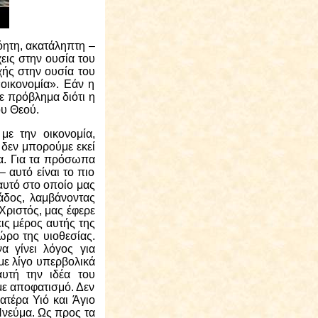
όητη, ακατάληπτη –
εις στην ουσία του
χής στην ουσία του
οικονομία». Εάν η
με πρόβλημα διότι η
ου Θεού.
με την οικονομία,
 δεν μπορούμε εκεί
α. Για τα πρόσωπα
 αυτό είναι το πιο
υτό στο οποίο μας
άδος, λαμβάνοντας
 Χριστός, μας έφερε
ις μέρος αυτής της
ώρο της υιοθεσίας.
α γίνει λόγος για
με λίγο υπερβολικά
υτή την ιδέα του
με αποφατισμό. Δεν
ατέρα Υιό και Άγιο
 Πνεύμα. Ως προς τα