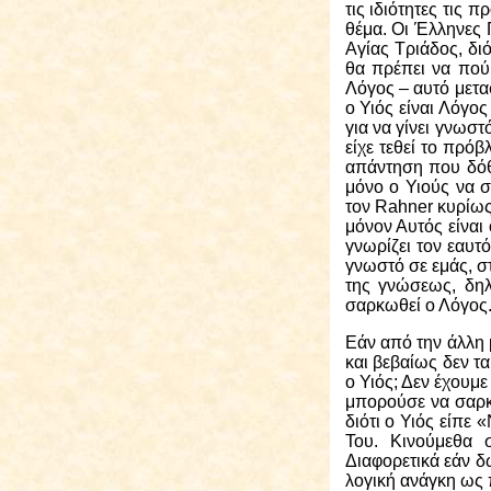
τις ιδιότητες τις
θέμα. Οι Έλληνες
Αγίας Τριάδος, διό
θα πρέπει να πούμε
Λόγος – αυτό μεταφ
ο Υιός είναι Λόγο
για να γίνει γνωσ
είχε τεθεί το πρό
απάντηση που δόθ
μόνο ο Υιούς να 
τον
Rahner
κυρίως,
μόνον Αυτός είναι
γνωρίζει τον εαυτ
γνωστό σε εμάς, στ
της γνώσεως, δηλ
σαρκωθεί ο Λόγος.
Εάν από την άλλη
και βεβαίως δεν τ
ο Υιός; Δεν έχουμε
μπορούσε να σαρκω
διότι ο Υιός είπε
Του. Κινούμεθα 
Διαφορετικά εάν δ
λογική ανάγκη ως 