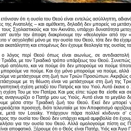
 ετόνισαν ότι η ουσία του Θεού είναι εντελώς ασύλληπτη, αδιαν
ρες της Ανατολής – και αμέθεκτη, δηλαδή δεν μπορείς να μετάσχ
, τους Σχολαστικούς και τον Ακινάτο, υπάρχει δυνατότητα μετο
απ’ αυτήν την άποψη διακρίνουμε την «θεολογία» από την «
το ν’ ασχοληθεί μόνο με την ουσία του Θεού, τότε δεν θα είχα
ναι ακατάληπτη και επομένως δεν έχουμε θεολογία της ουσίας τ
 ο λόγος περί Θεού όπως είναι αιωνίως, σε αντιδιαστολή 
 Τριάδα, με τον Τριαδικό τρόπο υπάρξεως του Θεού. Συνεπώς
ισμό απόλυτο, και να πούμε ότι δεν μπορούμε να πούμε τίποτ
 μπορούμε να πούμε. Και όχι μόνο μπορούμε να πούμε, αλλά –
ορούμε να μετάσχουμε στη ζωή των Τριών Προσώπων. Ακριβώς α
μετάσχουμε με τη θέωση είναι να μετάσχουμε στη ζωή της Τρι
αγαπητική σχέση μεταξύ του Πατρός και του Υιού. Αυτό έκανε ο
η σχέση Του με τον Πατέρα. Και μας είπε: τώρα θα είσθε και σε
ς αναγνωρίζει ο Πατήρ μου ως Υιούς. Αυτό είναι το μεγάλο δ
υμε μέσα στην Τριαδική ζωή του Θεού.
Εκεί
δεν μπορεί ν
ρειάζεται προσοχή, διότι τελευταία με τον Αποφατισμό αρχίζου
ε, μετά τον
Lossky
. Υπάρχουν πάρα πολλοί κίνδυνοι σ’ α
ρος την ουσία του Θεού δεν υπάρχει καμιά αμφιβολία ότι έχου
μιλήσει για την ουσία του Θεού. Αλλά ομολογούμε πίστη εις Π
ίναι αποφατικό. Ξέρουμε ότι ο Θεός είναι Πατήρ, Υιός και Άγιο