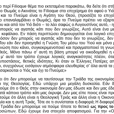
ο περί
Filioque
θέμα πιο εκτεταμένα παρακάτω, θα δείτε ότι στή
 ο Θωμάς ο Ακινάτος το
Filioque
στο επιχείρημα ότι αφού ο Υιό
και το Πνεύμα είναι η Αγάπη του Θεού, (προσέξτε το επιχε
το επαναλαμβάνει ο Θωμάς), άρα το Πνεύμα πρέπει να εξαρτά
 και από τον Υιό διότι – το λέει σαφώς ο Αυγουστίνος αυτό, -
μπορείς να αγαπάς κάτι που δεν γνωρίζεις. Αυτό είναι ένα 
ό κεφάλαιο. Εν πάση περιπτώσει δημιουργείται ένα λογικό επιχ
 όσον δεν μπορείς να αγαπάς κάτι που δεν το γνωρίζεις, δε
Του εάν δεν προηγηθεί η Γνώση Του μέσω του Υιού και μόνο 
γνώση που κάνει, συγκεκριμενοποιεί και πραγματοποιεί τη γνωσ
Θεός. Μόνο πάνω σ’ αυτή τη βάση μπορεί να οικοδομηθεί η 
ι μ’ αυτό τον τρόπο έχουμε λογικές αναγκαιότητες πλέον, ότ
υποστάσεις, θετικές ιδιότητες. Κι όταν οι Έλληνες Πατέρες 
ο, συγχρόνως εισάγουν ατμόσφαιρα ελευθερίας σ’ όλα αυτά τα
 σαρκούται ο Υιός και όχι το Πνεύμα;»
ι ότι δεν μπορούμε να ταυτίσουμε την Τριάδα της οικονομία
α της Θεολογίας. Εδώ υπάρχει μια μεγάλη δυσκολία. Εάν δ
ούμε ότι ο Θεός στην οικονομία δεν μας έδωσε και δεν μας έδε
ατά κάποιο τρόπο κάτι μας έκρυψε. Δεν μας είπε ποιος είναι π
ούμε ότι άλλη είναι η Θεολογική Τριάς και άλλη είναι η Οικονο
μία και η αυτή Τριάς. Τότε σε τι συνίσταται η διαφορά; Η διαφορ
 Τριάδα δεν μπορούμε να πούμε τίποτε το θετικό
ως προς το
οσώπων. Εδώ έχουμε ένα στοιχείο αποφατισμού. Για την «Ο