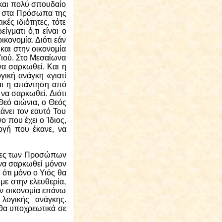
 και πολύ σπουδαίο
ς στα Πρόσωπα της
κές ιδιότητες, τότε
ίγματι ό,τι είναι ο
ικονομία. Διότι εάν
και στην οικονομία
Υιού. Στο Μεσαίωνα
να σαρκωθεί. Και η
ική ανάγκη «γιατί
αι η απάντηση από
να σαρκωθεί. Διότι
Θεό αιώνια, ο Θεός
άνει τον εαυτό Του
ο που έχει ο Ίδιος,
ογή που έκανε, να
ητες των Προσώπων
 να σαρκωθεί μόνον
 ότι μόνο ο Υιός θα
με στην ελευθερία,
ην οικονομία επάνω
λογικής ανάγκης.
εθα υποχρεωτικά σε