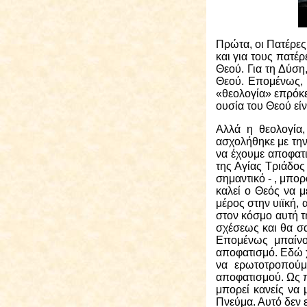
Πρώτα, οι Πατέρες
και για τους πατέ
Θεού. Για τη Δύση
Θεού. Επομένως, 
«θεολογία» επρόκει
ουσία του Θεού εί
Αλλά η θεολογία,
ασχολήθηκε με την
να έχουμε αποφατ
της Αγίας Τριάδος
σημαντικό - , μπ
καλεί ο Θεός να 
μέρος στην υιϊκή, 
στον κόσμο αυτή τ
σχέσεως και θα σα
Επομένως μπαίνο
αποφατισμό. Εδώ χ
να ερωτοτροπούμ
αποφατισμού. Ως π
μπορεί κανείς να 
Πνεύμα. Αυτό δεν ε