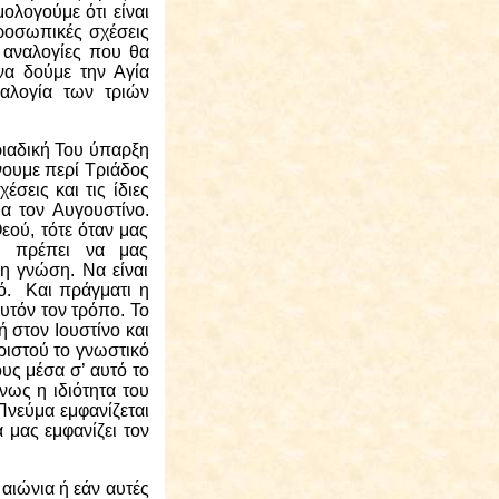
ολογούμε ότι είναι
προσωπικές σχέσεις
ι αναλογίες που θα
να δούμε την Αγία
αλογία των τριών
ριαδική Του ύπαρξη
άνουμε περί Τριάδος
σεις και τις ίδιες
α τον Αυγουστίνο.
Θεού, τότε όταν μας
α πρέπει να μας
 η γνώση. Να είναι
ό. Και πράγματι η
υτόν τον τρόπο. Το
 στον Ιουστίνο και
ριστού το γνωστικό
υς μέσα σ’ αυτό το
νως η ιδιότητα του
Πνεύμα εμφανίζεται
 μας εμφανίζει τον
 αιώνια ή εάν αυτές