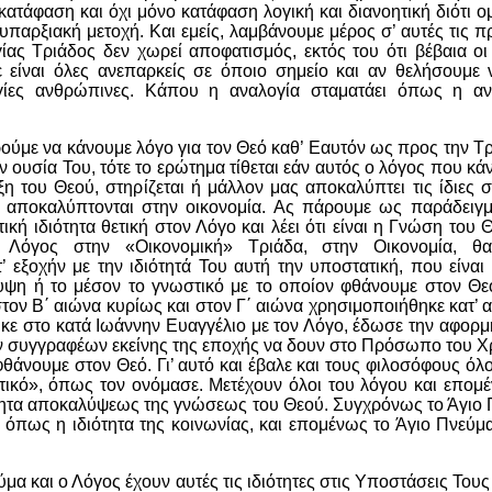
τάφαση και όχι μόνο κατάφαση λογική και διανοητική διότι ομ
, υπαρξιακή μετοχή. Και εμείς, λαμβάνουμε μέρος σ’ αυτές τις 
ίας Τριάδος δεν χωρεί αποφατισμός, εκτός του ότι βέβαια ο
 είναι όλες ανεπαρκείς σε όποιο σημείο και αν θελήσουμε 
γίες ανθρώπινες. Κάπου η αναλογία σταματάει όπως η αν
ύμε να κάνουμε λόγο για τον Θεό καθ’ Εαυτόν ως προς την Τ
ν ουσία Του, τότε το ερώτημα τίθεται εάν αυτός ο λόγος που κ
η του Θεού, στηρίζεται ή μάλλον μας αποκαλύπτει τις ίδιες σχέ
ς αποκαλύπτονται στην οικονομία. Ας πάρουμε ως παράδειγμ
ική ιδιότητα θετική στον Λόγο και λέει ότι είναι η Γνώση του 
ο Λόγος στην «Οικονομική» Τριάδα, στην Οικονομία, θ
’ εξοχήν με την ιδιότητά Του αυτή την υποστατική, που είναι
ψη ή το μέσον το γνωστικό με το οποίον φθάνουμε στον Θε
στον Β΄ αιώνα κυρίως και στον Γ΄ αιώνα χρησιμοποιήθηκε κατ’ α
θηκε στο κατά Ιωάννην Ευαγγέλιο με τον Λόγο, έδωσε την αφορμή
ν συγγραφέων εκείνης της εποχής να δουν στο Πρόσωπο του Χ
φθάνουμε στον Θεό. Γι’ αυτό και έβαλε και τους φιλοσόφους όλο
ικό», όπως τον ονόμασε. Μετέχουν όλοι του λόγου και επομέ
ιότητα αποκαλύψεως της γνώσεως του Θεού. Συγχρόνως το Άγιο 
ς, όπως η ιδιότητα της κοινωνίας, και επομένως το Άγιο Πνεύμα
ύμα και ο Λόγος έχουν αυτές τις ιδιότητες στις Υποστάσεις Τους