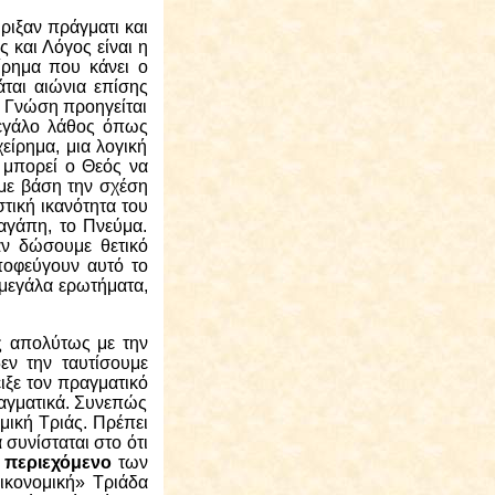
ριξαν πράγματι και
ς και Λόγος είναι η
ίρημα που κάνει ο
ται αιώνια επίσης
 η Γνώση προηγείται
μεγάλο λάθος όπως
είρημα, μια λογική
ν μπορεί ο Θεός να
με βάση την σχέση
τική ικανότητα του
αγάπη, το Πνεύμα.
αν δώσουμε θετικό
αποφεύγουν αυτό το
 μεγάλα ερωτήματα,
ς απολύτως με την
εν την ταυτίσουμε
ιξε τον πραγματικό
ραγματικά. Συνεπώς
μική Τριάς. Πρέπει
ά συνίσταται στο ότι
 περιεχόμενο
των
ικονομική» Τριάδα