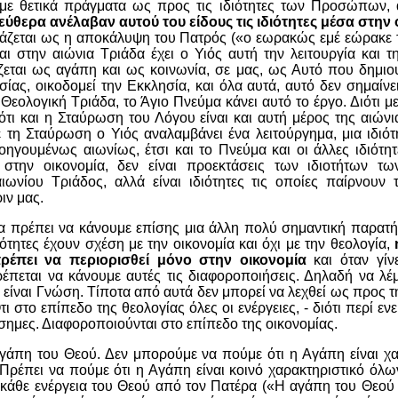
ε θετικά πράγματα ως προς τις ιδιότητες των Προσώπων, α
εύθερα ανέλαβαν αυτού του είδους τις ιδιότητες μέσα στην 
ιάζεται ως η αποκάλυψη του Πατρός («ο εωρακώς εμέ εώρακε τ
και στην αιώνια Τριάδα έχει ο Υιός αυτή την λειτουργία και τη
εται ως αγάπη και ως κοινωνία, σε μας, ως Αυτό που δημιου
ίας, οικοδομεί την Εκκλησία, και όλα αυτά, αυτό δεν σημαίνει
Θεολογική Τριάδα, το Άγιο Πνεύμα κάνει αυτό το έργο. Διότι με
τι και η Σταύρωση του Λόγου είναι και αυτή μέρος της αιώνι
τη Σταύρωση ο Υιός αναλαμβάνει ένα λειτούργημα, μια ιδιότ
οηγουμένως αιωνίως, έτσι και το Πνεύμα και οι άλλες ιδιότητ
 στην οικονομία, δεν είναι προεκτάσεις των ιδιοτήτων 
αιωνίου Τριάδος, αλλά είναι ιδιότητες τις οποίες παίρνου
ιν μας.
θα πρέπει να κάνουμε επίσης μια άλλη πολύ σημαντική παρατή
ιότητες έχουν σχέση με την οικονομία και όχι με την θεολογία,
ρέπει να περιορισθεί μόνο στην οικονομία
και όταν γίνε
ρέπεται να κάνουμε αυτές τις διαφοροποιήσεις. Δηλαδή να λέμ
 είναι Γνώση. Τίποτα από αυτά δεν μπορεί να λεχθεί ως προς τ
τι στο επίπεδο της θεολογίας όλες οι ενέργειες, - διότι περί εν
τόσημες. Διαφοροποιούνται στο επίπεδο της οικονομίας.
γάπη του Θεού. Δεν μπορούμε να πούμε ότι η Αγάπη είναι χα
ρέπει να πούμε ότι η Αγάπη είναι κοινό χαρακτηριστικό ό
 κάθε ενέργεια του Θεού από τον Πατέρα («Η αγάπη του Θεού 