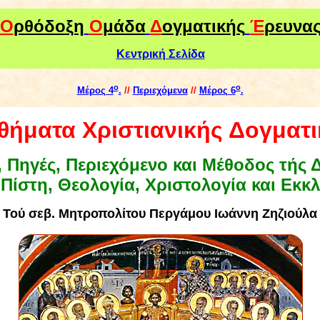
Ο
ρθόδοξη
Ο
μάδα
Δ
ογματικής
Έ
ρευνα
Κεντρική Σελίδα
ο
ο
Μέρος 4
.
//
Περιεχόμενα
//
Μέρος 6
.
θήματα Χριστιανικής Δογματι
 Πηγές, Περιεχόμενο και Μέθοδος τής 
Πίστη, Θεολογία, Χριστολογία και Εκκ
Τού
σεβ. Μητροπολίτου Περγάμου Ιωάννη Ζηζιούλα