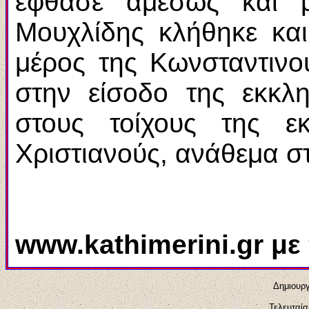
έφθασε αμέσως και 
Μουχλίδης κλήθηκε κα
μέρος της Κωνσταντινο
στην είσοδο της εκκλ
στους τοίχους της ε
Χριστιανούς, ανάθεμα σ
www.kathimerini.gr μ
Δημιουργ
Τελευταί