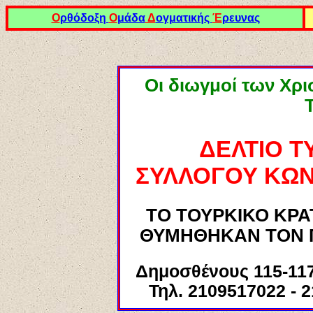
Ο
ρθόδοξη
Ο
μάδα
Δ
ογματικής
Έ
ρευνας
Οι διωγμοί των Χρι
ΔΕΛΤΙΟ ΤΥ
ΣΥΛΛΟΓΟΥ ΚΩΝ
ΤΟ ΤΟΥΡΚΙΚΟ ΚΡΑ
ΘΥΜΗΘΗΚΑΝ ΤΟΝ 
Δημοσθένους 115-117 
Τηλ. 2109517022 - 