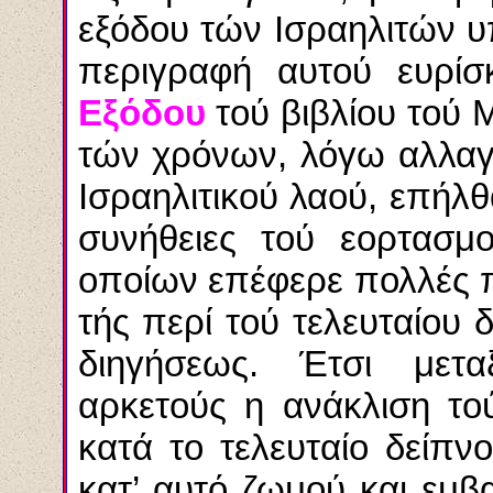
εξόδου τών Ισραηλιτών υ
περιγραφή αυτού ευρίσ
Εξόδου
τού βιβλίου τού
τών χρόνων, λόγω αλλαγ
Ισραηλιτικού λαού, επήλθ
συνήθειες τού εορτασμ
οποίων επέφερε πολλές π
τής περί τού τελευταίου 
διηγήσεως. Έτσι μετ
αρκετούς η ανάκλιση το
κατά το τελευταίο δείπνο
κατ’ αυτό ζωμού και εμβ