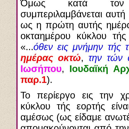
Όμως κατά τ
συμπεριλαμβάνεται αυτή ε
ως η πρώτη αυτής ημέρα
οκταημέρου κύκλου τής
«...
όθεν εις μνήμην τής 
ημέρας οκτώ
,
την τών 
Ιωσήπου
,
Ιουδαϊκή Αρ
παρ.1
).
Το περίεργο εις την χ
κύκλου τής εορτής είνα
αμέσως (ως είδαμε ανωτ
απομακρύνονται από την