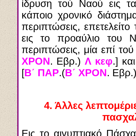
ίδρυση τού Ναού εις τα
κάποιο χρονικό διάστημ
περιπτώσεις, επετελείτο
εις το προαύλιο του Ν
περιπτώσεις, μία επί τού
ΧΡΟΝ
. Εβρ.)
Λ κεφ
.] κ
[
Β΄ ΠΑΡ
.(
Β΄ ΧΡΟΝ
. Εβρ.
4.
Άλλες λεπτομέριε
πασχαλ
Εις το αιγυπτιακό Πάσχ