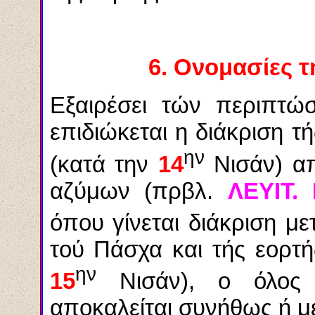
6.
Ονομασίες τ
Εξαιρέσει τών περιπτώσ
επιδιώκεται η διάκριση τ
ην
(κατά την
14
Νισάν)
α
αζύμων (πρβλ.
ΛΕΥΙΤ. 
όπου γίνεται διάκριση μ
τού Πάσχα και τής εορτ
ην
15
Νισάν), ο όλος 
αποκαλείται συνήθως ή με