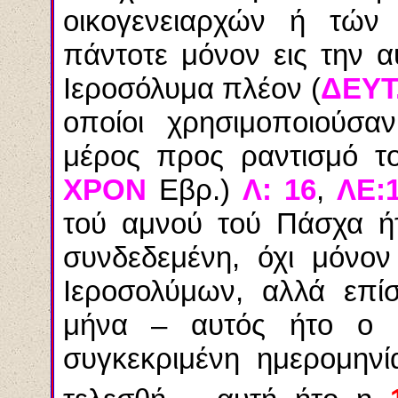
οικογενειαρχών ή τών
πάντοτε μόνον εις την α
Ιεροσόλυμα πλέον (
ΔΕΥΤ.
οποίοι χρησιμοποιούσα
μέρος προς ραντισμό το
ΧΡΟΝ
Εβρ.)
Λ: 16
,
ΛΕ:
τού αμνού τού Πάσχα ή
συνδεδεμένη, όχι μόνο
Ιεροσολύμων, αλλά επί
μήνα – αυτός ήτο ο 
συγκεκριμένη ημερομηνί