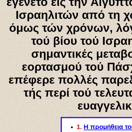
εγένετο εις την Αίγυπ
Ισραηλιτών από τη 
όμως τών χρόνων, λό
τού βίου τού Ισρα
σημαντικές μεταβο
εορτασμού τού Πάσ
επέφερε πολλές παρεξ
τής περί τού τελευ
ευαγγελι
1.
Η προμήθεια το