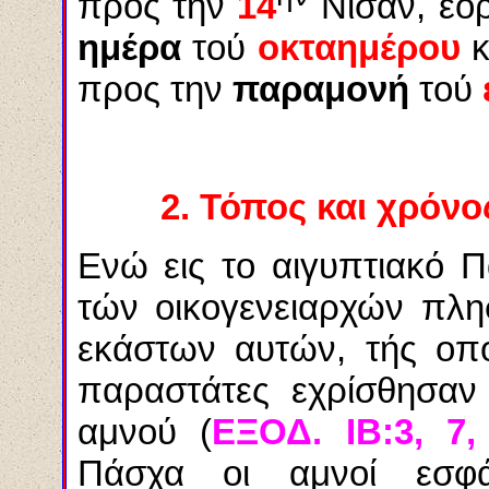
προς την
14
Νισάν, εο
ημέρα
τού
οκταημέρου
κ
προς την
παραμονή
τού
2.
Τόπος και χρόνο
Ενώ εις το αιγυπτιακό 
τών οικογενειαρχών πλη
εκάστων αυτών, τής οπο
παραστάτες εχρίσθησαν 
αμνού (
ΕΞΟΔ. ΙΒ:3, 7,
Πάσχα οι αμνοί εσφ