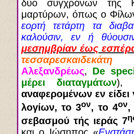
δύο συγχρόνων τής Κα
μαρτύρων, όπως ο Φίλω
εορτή τετάρτη τα διαβ
καλούσιν, εν ή θύουσι
μεσημβρίαν έως εσπέρ
τεσσαρεσκαιδεκάτη
το
Αλεξανδρέως
,
De spec
μέρει διαταγμάτων
),
αναφερομένων εν είδει 
ον
ον
λογίων, το 3
, το 4
,
η
σεβασμού τής ιεράς 7
και ο Ιώσηπος
«
Ενστάση