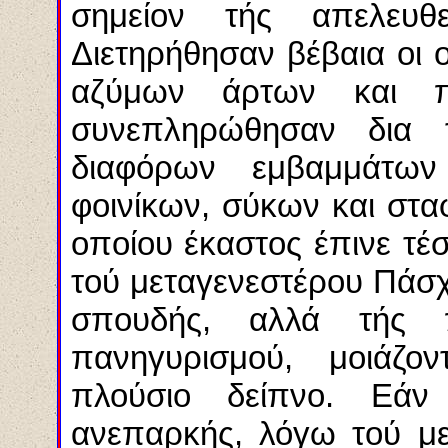
σημείον τής απελευθ
Διετηρήθησαν βέβαια οι 
αζύμων άρτων και π
συνεπληρώθησαν δια 
διαφόρων εμβαμμάτω
φοινίκων, σύκων και σταφ
οποίου έκαστος έπινε τέ
τού μεταγενεστέρου Πάσχ
σπουδής, αλλά τής 
πανηγυρισμού, μοιάζο
πλούσιο δείπνο. Εάν
ανεπαρκής, λόγω τού με