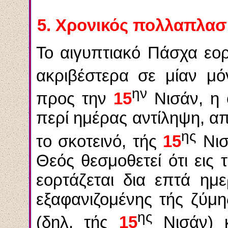
5.
Χρονικός πολλαπλασι
Το αιγυπτιακό Πάσχα εο
ακριβέστερα σε μίαν μ
ην
προς την
15
Νισάν, η 
περί ημέρας αντίληψη, α
ης
το σκοτεινό, τής
15
Νισ
Θεός θεσμοθετεί ότι εις
εορτάζεται δια επτά ημ
εξαφανιζομένης τής ζύμ
ης
(δηλ. τής
15
Νισάν) κ