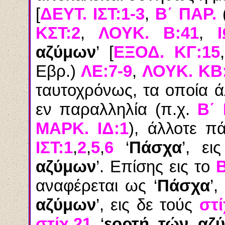
[
ΔΕΥΤ. ΙΣΤ:1-3
,
Β΄ ΠΑΡ.
ΚΣΤ:2
,
ΛΟΥΚ. Β:41
,
αζύμων
’ [
ΕΞΟΔ. ΚΓ:15
Εβρ.)
ΛΕ:7-9
,
ΛΟΥΚ. ΚΒ
ταυτοχρόνως, τα οποία 
εν παραλληλία (π.χ.
Β΄ 
ΜΑΡΚ. ΙΔ:1
), άλλοτε π
ΙΣΤ:1
,
2
,
5
,
6
‘
Πάσχα
’, ε
αζύμων
’. Επίσης εις το
Β
αναφέρεται ως ‘
Πάσχα
’,
αζύμων
’, εις δε τούς
στί
στίχ.21
‘
εορτή τών αζ