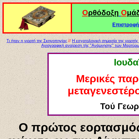
Ο
ρθόδοξη
Ο
μά
Επιστροφή 
Τι ήταν η γιορτή της Σκηνοπηγίας
//
Η εσχατολογική σημασία της γιορτής
Αγιογραφική αναίρεση τής "Ανάμνησης" τών Μαρτύρω
Ιουδ
α
Μερικές
παρα
μεταγενεστέρ
Τού Γεωρ
Ο πρώτος εορτασμός