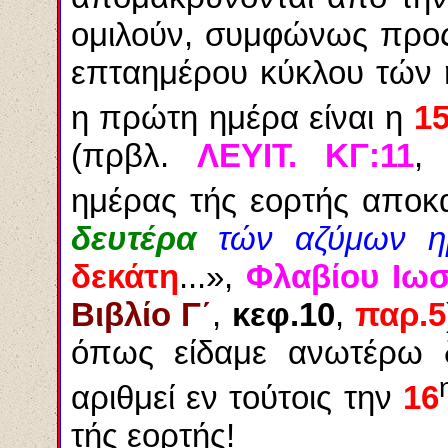
ομιλούν, συμφώνως προς
επταημέρου κύκλου τών 
η πρώτη ημέρα είναι η
1
(πρβλ.
ΛΕΥΙΤ. ΚΓ:11
,
ημέρας τής εορτής αποκ
δευτέρα
τών αζύμων η
δεκάτη
...»,
Φλαβίου Ιω
Βιβλίο Γ΄
,
κεφ.10
,
παρ.5
όπως είδαμε ανωτέρω δ
αριθμεί εν τούτοις την
16
τής εορτής!