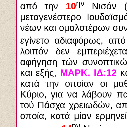
ην
από την
10
Νισάν 
μεταγενέστερο Ιουδαïσ
νέων και ομαλοτέρων συ
εγίνετο αδιαφόρως, απ
λοιπόν δεν εμπεριέχετ
αφήγηση τών συνοπτικώ
και εξής,
ΜΑΡΚ. ΙΔ:12
κα
κατά την οποίαν οι μα
Κύριο, για να λάβουν π
τού Πάσχα χρειωδών, απ
οποία, κατά μίαν ερμηνεί
ην