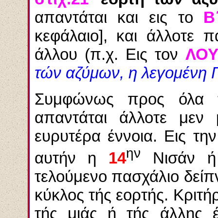
απαντάται και εις το
Β
κεφάλαιο], και άλλοτε 
άλλου (π.χ. Εις τον
ΛΟΥ
τών αζύμων, η λεγομένη
Συμφώνως προς όλα 
απαντάται άλλοτε μεν 
ευρυτέρα έννοια. Εις τη
ην
αυτήν η
14
Νισάν ή 
τελούμενο πασχάλιο δείπν
κύκλος τής εορτής. Κριτήρ
τής μιάς ή τής άλλης έ