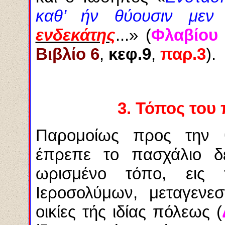
καθ’ ήν θύουσιν μεν
ενδεκάτης
...» (
Φλαβίου
Βιβλίο 6
,
κεφ.9
,
παρ.3
).
3.
Τόπος του 
Παρομοίως προς την 
έπρεπε το πασχάλιο δ
ωρισμένο τόπο, εις
Ιεροσολύμων, μεταγενεσ
οικίες τής ιδίας πόλεως (