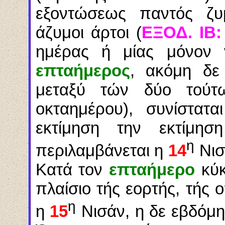
εξοντώσεως παντός ζυ
άζυμοι άρτοι (
ΕΞΟΔ. ΙΒ:
ημέρας ή μίας μόνον 
επταήμερος
, ακόμη δ
μεταξύ τών δύο τούτ
οκταημέρου), συνίστατ
εκτίμηση την εκτίμη
η
περιλαμβάνεται η
14
Νισ
Κατά τον
επταήμερο
κύκ
πλαίσιο τής εορτής, τής 
η
η
15
Νισάν, η δε εβδόμη