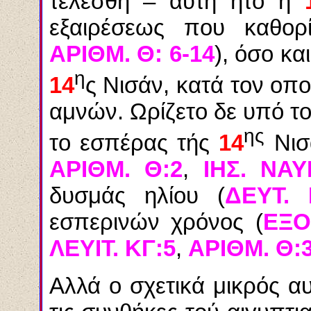
τελεσθή – αυτή ήτο η
εξαιρέσεως που καθορ
ΑΡΙΘΜ. Θ: 6-14
), όσο κα
η
14
ς Νισάν, κατά τον οπο
αμνών. Ωρίζετο δε υπό τ
ης
το εσπέρας τής
14
Νισ
ΑΡΙΘΜ. Θ:2
,
ΙΗΣ. ΝΑΥ
δυσμάς ηλίου (
ΔΕΥΤ. Ι
εσπερινών χρόνος (
ΕΞΟ
ΛΕΥΙΤ. ΚΓ:5
,
ΑΡΙΘΜ. Θ:
Αλλά ο σχετικά μικρός α