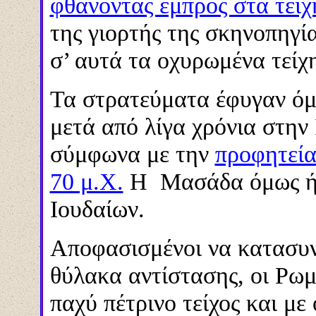
φθάνοντας εμπρός στα τείχ
της γιορτής της σκηνοπηγία
σ’ αυτά τα οχυρωμένα τείχ
Τα στρατεύματα έφυγαν ό
μετά από λίγα χρόνια στην
σύμφωνα με την
προφητεί
70 μ.Χ.
Η Μασάδα όμως ήτ
Ιουδαίων.
Αποφασισμένοι να κατασυν
θύλακα αντίστασης, οι Ρωμ
παχύ πέτρινο τείχος και με