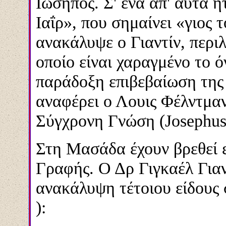
Ιώσηπος. Σ' ένα απ' αυτά 
Ιαΐρ», που σημαίνει «γιος 
ανακάλυψε ο Γιαντίν, περι
οποίο είναι χαραγμένο το 
παράδοξη επιβεβαίωση της
αναφέρει ο Λουις Φέλντμαν
Σύγχρονη Γνώση (
Josephu
Στη Μασάδα έχουν βρεθεί 
Γραφής. Ο Δρ Γιγκαέλ Γιαν
ανακάλυψη τέτοιου είδους 
):