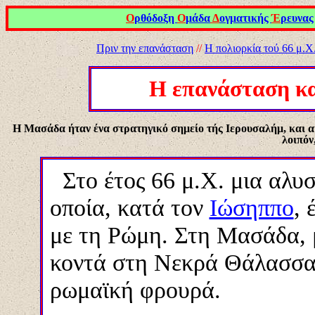
Ο
ρθόδοξη
Ο
μάδα
Δ
ογματικής
Έ
ρευνας
Πριν την επανάσταση
//
Η πολιορκία τού 66 μ.Χ
Η επανάσταση κα
Η Μασάδα ήταν ένα στρατηγικό σημείο τής Ιερουσαλήμ, και 
λοιπόν
Στο έτος 66 μ.Χ. μια αλυσ
οποία, κατά τον
Ιώσηππο
, 
με τη Ρώμη.
Στη Μασάδα, 
κοντά στη Νεκρά Θάλασσα,
ρωμαϊκή φρουρά.