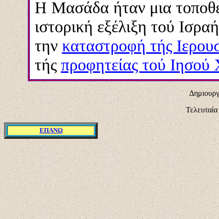
Η Μασάδα ήταν μια τοποθε
ιστορική εξέλιξη τού Ισρα
την
καταστροφή τής Ιερου
τής
προφητείας τού Ιησού 
Δημιουργ
Τελευταία
ΕΠΑΝΩ