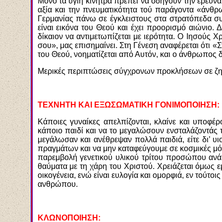
Μόνο τα υγιή κίνητρα πρέπει να οδηγούν την έρευνα
αξία και την πνευματικότητα τού παράγοντα «άνθρω
Γερμανίας πάνω σε έγκλειστους στα στρατόπεδα 
είναι εικόνα του Θεού και έχει προορισμό αιώνιο. 
δίκαιον να αντιμετωπίζεται με ιερότητα. Ο Ιησούς
σου», μας επισημαίνει. Στη Γένεση αναφέρεται ότι «Σ
του Θεού, νοηματίζεται από Αυτόν, και ο άνθρωπος δε
Μερικές περιπτώσεις σύγχρονων προκλήσεων σε ζη
ΤΕΧΝΗΤΗ ΚΑΙ ΕΞΩΣΩΜΑΤΙΚΗ ΓΟΝΙΜΟΠΟΙΗΣΗ:
Κάποιες γυναίκες απελπίζονται, κλαίνε και υποφέ
κάποιο παιδί και να το μεγαλώσουν ενσταλάζοντάς τ
μεγάλωσαν και ανέθρεψαν πολλά παιδιά, είτε δι’ υι
πραγμάτων και να μην καταφεύγουμε σε κοσμικές μόνο
παρεμβολή γενετικού υλικού τρίτου προσώπου ανάμε
θαύματα με τη χάρη του Χριστού. Χρειάζεται όμως 
οικογένεια, ενώ είναι ευλογία και ομορφιά, εν τούτο
ανθρώπου.
ΚΛΩΝΟΠΟΙΗΣΗ: