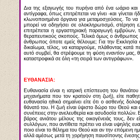
Δια της εξαγωγής του πυρήνα από ένα ωάριο και 
αντίγραφα, όπως επιτρέπεται να γίνει -και γίνεται 
κλωνοποιημένα όργανα για μεταμοσχεύσεις. Το να
μπορεί να οδηγήσει σε ολοκληρωτισμό, στέρηση ε
επιτρέπεται η εργαστηριακή παραγωγή εμβρύων, 
θεραπευτικούς σκοπούς. Τελικά όμως ο άνθρωπος έχε
άνθρωπος όποτε εμείς θέλουμε; Για την Εκκλησία
δικαίωμα, τέλος, να καταργούμε, πλάθοντας κατά 
αυτό συμβεί, θα στρέψουμε τη φύση εναντίον μας,
καταστροφικά σε όλη «τη σειρά των αντιγράφων».
ΕΥΘΑΝΑΣΙΑ:
Ευθανασία είναι η ιατρική επίσπευση του θανάτου
μηχανήματα που τον κρατούν στη ζωή), είτε παθητι
ευθανασία ηθικά σημαίνει είτε ότι ο ασθενής δολοφ
θάνατό του. Η ζωή είναι ύψιστο δώρο του Θεού και 
συνέπειες στην ανελευθερία και ασυδοσία πολλών. Ε
βάρος ανιάτου μέλους της οικογένειάς τους, δεν ε
συλλόγων, που αντίθετα πρέπει να είναι υψηλής ευ
ποιο είναι το θέλημα του Θεού και αν την επόμενη 
αλλά αμέσως μετά τη χορήγηση παυσίπονης ένεσης ο 