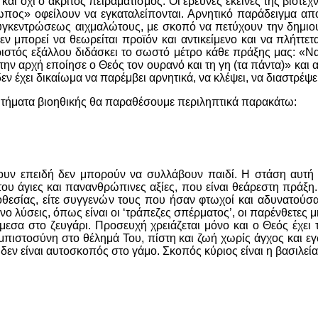
 και όχι ο άκριτος πειραματισμός. Οι έρευνες εκείνες της βιοτ
πος» οφείλουν να εγκαταλείπονται. Αρνητικό παράδειγμα απο
συγκεντρώσεως αιχμαλώτους, με σκοπό να πετύχουν την δημ
Δεν μπορεί να θεωρείται προϊόν και αντικείμενο και να πλήττ
 Χριστός εξάλλου διδάσκει το σωστό μέτρο κάθε πράξης μας:
την αρχή εποίησε ο Θεός τον ουρανό και τη γη (τα πάντα)» και α
ν έχει δικαίωμα να παρέμβει αρνητικά, να κλέψει, να διαστρέψει 
τήματα βιοηθικής θα παραθέσουμε περιληπτικά παρακάτω:
ρουν επειδή δεν μπορούν να συλλάβουν παιδί. Η στάση αυτή 
ου άγιες και πανανθρώπινες αξίες, που είναι θεάρεστη πράξη. 
οθεσίας, είτε συγγενών τους που ήσαν φτωχοί και αδυνατούσα
 λύσεις, όπως είναι οι ‘τράπεζες σπέρματος’, οι παρένθετες μη
σα στο ζευγάρι. Προσευχή χρειάζεται μόνο και ο Θεός έχει 
εμπιστοσύνη στο θέλημά Του, πίστη και ζωή χωρίς άγχος και 
ις δεν είναι αυτοσκοπός στο γάμο. Σκοπός κύριος είναι η βασιλε