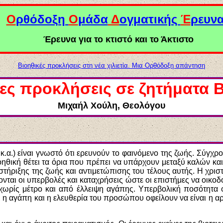
Ο
ρθόδοξη
Ο
μάδα
Δ
ογματικής
Έ
ρευν
Έρευνα για το κτιστό και το Άκτιστο
Βιοηθικές προκλήσεις στη νέα χιλιετία. Μια Ορθόδοξη απάντηση
ες προκλήσεις σε ζητήματα Β
Μιχαήλ Χούλη, Θεολόγο
υ
 κ.α.) είναι γνωστό ότι ερευνούν το φαινόμενο της ζωής. Σύγχρ
ηθική θέτει τα όρια που πρέπει να υπάρχουν μεταξύ καλών κ
ήριξης της ζωής και αντιμετώπισης του τέλους αυτής. Η χριστια
νται οι υπερβολές και καταχρήσεις ώστε οι επιστήμες να οικο
 χωρίς μέτρο και από έλλειψη αγάπης. Υπερβολική ποσότητα 
η αγάπη και η ελευθερία του προσώπου οφείλουν να είναι η αρ