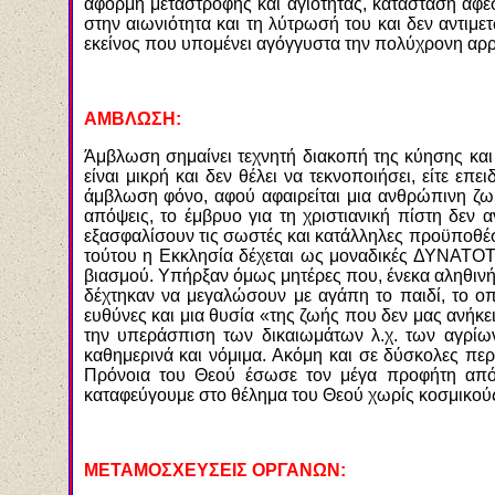
αφορμή μεταστροφής και αγιότητας, κατάσταση αφέ
στην αιωνιότητα και τη λύτρωσή του και δεν αντιμε
εκείνος που υπομένει αγόγγυστα την πολύχρονη αρρ
ΑΜΒΛΩΣΗ:
Άμβλωση σημαίνει τεχνητή διακοπή της κύησης και θ
είναι μικρή και δεν θέλει να τεκνοποιήσει, είτε ε
άμβλωση φόνο, αφού αφαιρείται μια ανθρώπινη ζωή.
απόψεις, το έμβρυο για τη χριστιανική πίστη δεν 
εξασφαλίσουν τις σωστές και κατάλληλες προϋποθέσ
τούτου η Εκκλησία δέχεται ως μοναδικές ΔΥΝΑΤΟΤΗ
βιασμού. Υπήρξαν όμως μητέρες που, ένεκα αληθινή
δέχτηκαν να μεγαλώσουν με αγάπη το παιδί, το οπ
ευθύνες και μια θυσία «της ζωής που δεν μας ανήκε
την υπεράσπιση των δικαιωμάτων λ.χ. των αγρίω
καθημερινά και νόμιμα. Ακόμη και σε δύσκολες περ
Πρόνοια του Θεού έσωσε τον μέγα προφήτη από βέ
καταφεύγουμε στο θέλημα του Θεού χωρίς κοσμικού
ΜΕΤΑΜΟΣΧΕΥΣΕΙΣ ΟΡΓΑΝΩΝ: