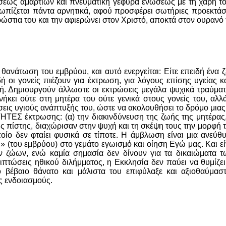
σεως αμαρτιών και πνευματική γέφυρα ενώσεως με τη χάρη το
τωπίζεται πάντα αρνητικά, αφού προσφέρει σωτήριες προεκτάσει
ώστια του και την αφιερώνει στον Χριστό, αποκτά στον ουραν
ανάτωση του εμβρύου, και αυτό ενεργείται: Είτε επειδή ένα ζ
πειδή οι γονείς πιέζουν για έκτρωση, για λόγους επίσης υγείας
 Δημιουργούν άλλωστε οι εκτρώσεις μεγάλα ψυχικά τραύματα 
ανήκει ούτε στη μητέρα του ούτε γενικά στους γονείς του, αλ
εις υγιούς ανάπτυξής του, ώστε να ακολουθήσει το δρόμο μια
ΤΕΣ έκτρωσης: (α) την διακινδύνευση της ζωής της μητέρας,
ς πίστης, διαχώρισαν στην ψυχή και τη σκέψη τους την μορφή 
οίο δεν φταίει φυσικά σε τίποτε. Η άμβλωση είναι μια ανε
ι» (του εμβρύου) στο γεμάτο εγωισμό και οίηση Εγώ μας. Και εί
ν ζώων, ενώ καμία σημασία δεν δίνουν για τα δικαιώματα
ιπτώσεις ηθικού διλήμματος, η Εκκλησία δεν παύει να θυμίζ
βαιο θάνατο και μάλιστα του επιφύλαξε και αξιοθαύμαστο 
ς ενδοιασμούς.