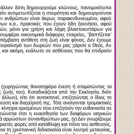
ό άλλον δότη δημιουργούμε κλώνους, πανομοιότυπα
τόν αντιμετωπίζεται η στειρότητα και δημιουργούνται
λων ανθρώπων είναι άκρως παρακινδυνευμένο, αφού
ν κ.α., πρακτικές που έχουν ήδη ξεκινήσει, αφού
ών, μόνο για χρήση και λήψη βλαστοκυττάρων για
μφέρει οικονομικά διάφορες εταιρείες, ‘βαπτίζεται’
έμβαση αντίθετη στη ζωή είναι φόνος. Δεν έχουμε
πλουραλισμό των δωρεών που μας χάρισε ο Θεός. Αν
 και ακόμη, ευάλωτο σε ασθένειες που θα επιδρούν
κά (χορηγώντας θανατηφόρο ένεση ή σταματώντας τα
 ζωής του). Καταδικάζεται από την Εκκλησία, διότι
λλων), είτε ότι αυτοκτονεί, επιζητώντας ο ίδιος το
ση και διαχείρισή της. Τότε ανοίγονται τρομακτικές
α κίνητρα ορισμένων που επιζητούν την ευθανασία σε
Μειώνεται έτσι η ευαισθησία των διαφόρων ιατρικών
βαρά αρρώστων συνανθρώπων μας, (γ) Δεν γνωρίζουμε
αρκετές φορές από κατάθλιψη και πόνο του ασθενούς,
 τη χριστιανική διδασκαλία είναι λουτρό μετανοίας,