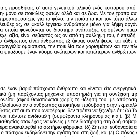
της προσθήκης σ’ αυτό γενετικού υλικού ενός κυττάρου απ
ήδη- μόνο σε ποικιλίες φυτών αλλά και σε ζώα. Με τον τρόπο αυ
 προαποφασίζεις για το φύλο, την ποιότητα και τον τύπο άλ
λευθερίας, σε «καλλιέργεια» ανθρώπων μόνο για λήψη οργάνω
τα οποία φονεύονται σε διάστημα ανάπτυξης ορισμένων ημερ
ι αξία, είναι σεβαστός ως ον από τη σύλληψή του, ή επειδή συ
 ο άνθρωπος είναι άνθρωπος εξ άκρας συλλήψεως και κάθε επ
παραγγελία ομοιότυπα, την ποικιλία των χαρισμάτων και τον 
 θα φτιάξουμε έναν κόσμο ανώτερων και κατώτερων ανθρώπων,
 σε έναν βαριά πάσχοντα άνθρωπο και γίνεται είτε ενεργητι
κά (μη παρέχοντας μηχανική υποστήριξη για τη συνέχιση της
ονείται (αφού θανατώνεται χωρίς τη θέλησή του, με απόφαση ά
αλλοίμονο αν ο άνθρωπος αποκτήσει πρόσβαση στην εκμετάλλευ
κτός απ’ αυτά που αναφέραμε, δεν πρέπει να ξεχνάμε ότι: (α) Τ
ίναι πάντοτε ανιδιοτελή (συμφέροντα κληρονομιάς κ.α.), (β) 
αισθησίας όταν έχεις να κάνεις με την διατήρηση στη ζωή σο
ημέρα ανακαλυφθεί το σωτήριο φάρμακο, (δ) Ζητείται ευθανασία 
πάσχων εκδηλώνει την αγάπη του στη ζωή, και (ε) Ο πόνος για