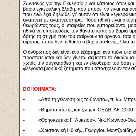
Ζωντανός για την Εκκλησία είναι κάποιος όταν και 
βαριά εγκεφαλική βλάβη, που μπορεί να είναι και α
που ενώ έχει δηλωθεί γι’ αυτόν ότι είναι «εγκεφαλικ
αναπνέει με αναπνευστήρα. Πόσο ηθική είναι ακόμη
θεωρώντας τους, οι εταιρείες που εμπορεύονται μοσ
ηθικά να επισπεύδεις τον θάνατο κάποιου βαριά αρ
δότης τη στιγμή που του παίρνουν τα όργανα, τότε 
αίματος, όπου δεν πεθαίνει ο βαριά ασθενής. Όλα 
Ο άνθρωπος δεν είναι ένα εξάρτημα, ένα πιόνι στα
προστατεύεται και δεν γίνεται σεβαστό το δικαίωμ
χωρίς την συγκατάθεση και εν ελευθερία του δότη ε
φλέγοντα βιοηθικά ζητήματα που απασχολούν τον σ
ΒΟΗΘΗΜΑΤΑ:
• «Από τη γέννηση ως το θάνατο», π. Ιω. Μπρεκ,
• «Βήματα πίστης και ζωής», ΟΕΔΒ, Αθ. 2000
• «Θρησκευτικά Γ΄ Λυκείου», Νικ. Κων/νου-Θεώνη
• «Χριστιανική Ηθική», Γεωργίου Μαντζαρίδη, εκ