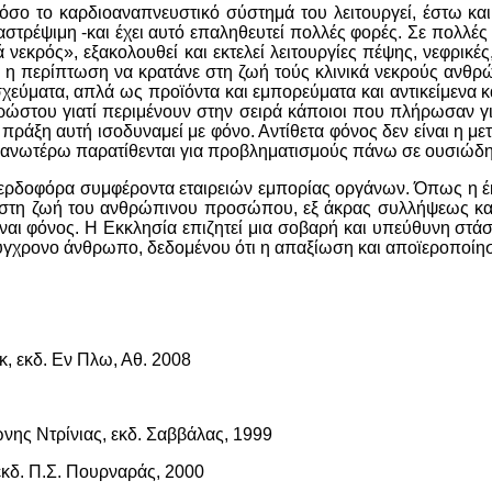
όσο το καρδιοαναπνευστικό σύστημά του λειτουργεί, έστω και 
ναστρέψιμη -και έχει αυτό επαληθευτεί πολλές φορές. Σε πολλ
ά νεκρός», εξακολουθεί και εκτελεί λειτουργίες πέψης, νεφρικέ
 η περίπτωση να κρατάνε στη ζωή τούς κλινικά νεκρούς ανθρ
χεύματα, απλά ως προϊόντα και εμπορεύματα και αντικείμενα 
ρώστου γιατί περιμένουν στην σειρά κάποιοι που πλήρωσαν γ
η πράξη αυτή ισοδυναμεί με φόνο. Αντίθετα φόνος δεν είναι η 
τα ανωτέρω παρατίθενται για προβληματισμούς πάνω σε ουσιώδ
 κερδοφόρα συμφέροντα εταιρειών εμπορίας οργάνων. Όπως η έκ
α στη ζωή του ανθρώπινου προσώπου, εξ άκρας συλλήψεως και
ίναι φόνος. Η Εκκλησία επιζητεί μια σοβαρή και υπεύθυνη στ
ύγχρονο άνθρωπο, δεδομένου ότι η απαξίωση και αποϊεροποίησ
 εκδ. Εν Πλω, Αθ. 2008
ς Ντρίνιας, εκδ. Σαββάλας, 1999
δ. Π.Σ. Πουρναράς, 2000