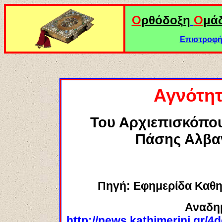
Ο
ρθόδοξη
Ο
μά
Επιστροφή 
Αγνότητ
Του Αρχιεπισκόπου
Πάσης Αλβαν
Πηγή
:
Εφημερίδα Καθη
Αναδη
http://news.kathimerini.gr/4