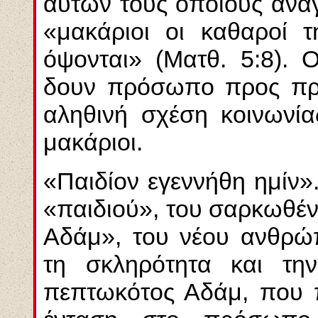
αυτών τους οποίους αναγ
«μακάριοι οι καθαροί τ
όψονται» (Ματθ. 5:8). 
δουν πρόσωπο προς πρ
αληθινή σχέση κοινωνίας
μακάριοι.
«Παιδίον εγεννήθη ημίν»
«παιδιού», του σαρκωθέν
Αδάμ», του νέου ανθρώπ
τη σκληρότητα και τη
πεπτωκότος Αδάμ, που π