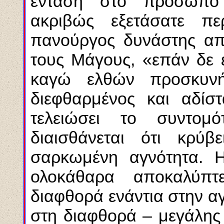
ένταση στο πρόσωπο
ακριβώς εξετάσατε πε
πανούργος δυνάστης απ
τους Μάγους, «επάν δε ε
καγώ ελθών προσκυν
διεφθαρμένος και αδίστ
τελειώσει το συντο
διαισθάνεται ότι κρύβ
σαρκωμένη αγνότητα. Η
ολοκάθαρα αποκαλύπ
διαφθορά ενάντια στην αγ
στη διαφθορά – μεγάλης 