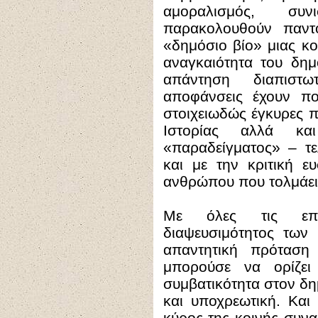
αμοραλισμός, συ
παρακολουθούν παντ
«δημόσιο βίο» μιας κο
αναγκαιότητα του δημ
απάντηση διαπιστω
αποφάνσεις έχουν πολ
στοιχειωδώς έγκυρες π
Ιστορίας αλλά και
«παραδείγματος» – τ
και με την κριτική ε
ανθρώπου που τολμάει
Με όλες τις επιφ
διαψευσιμότητος των
απαντητική πρότασ
μπορούσε να ορίζει
συμβατικότητα στον δη
και υποχρεωτική. Και 
κύρος της κοινής συνα