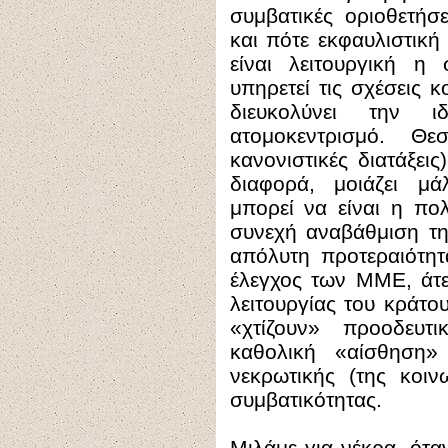
συμβατικές οριοθετήσ
και πότε εκφαυλιστικ
είναι λειτουργική η 
υπηρετεί τις σχέσεις 
διευκολύνει την ιδ
ατομοκεντρισμό. Θε
κανονιστικές διατάξεις
διαφορά, μοιάζει μ
μπορεί να είναι η πο
συνεχή αναβάθμιση τη
απόλυτη προτεραιότητ
έλεγχος των ΜΜΕ, άτε
λειτουργίας του κράτο
«χτίζουν» προοδευτ
καθολική «αίσθηση»
νεκρωτικής (της κοιν
συμβατικότητας.
Μιλάμε για νέκρα, ότα