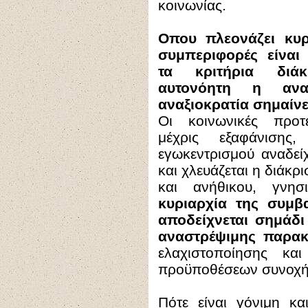
κοινωνίας.
Οπου πλεονάζει κυρ
συμπεριφορές είναι
τα κριτήρια διάκ
αυτονόητη η αναξ
αναξιοκρατία σημαίνε
Οι κοινωνικές προτε
μέχρις εξαφάνιση
εγωκεντρισμού αναδεί
και χλευάζεται η διάκρ
και ανήθικου, γνησ
κυριαρχία της συμβ
αποδείχνεται σημάδ
αναστρέψιμης παρακ
ελαχιστοποίησης κα
προϋποθέσεων συνοχής
Πότε είναι γόνιμη κα