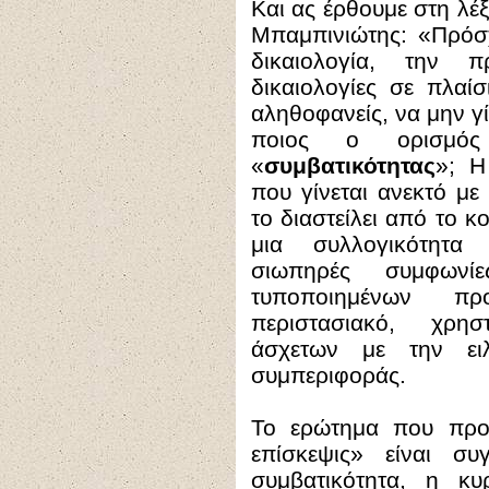
Και ας έρθουμε στη λέ
Μπαμπινιώτης: «Πρόσχ
δικαιολογία, την π
δικαιολογίες σε πλαί
αληθοφανείς, να μην γ
ποιος ο ορισμό
«
συμβατικότητας
»; Η
που γίνεται ανεκτό μ
το διαστείλει από το κ
μια συλλογικότητα 
σιωπηρές συμφωνί
τυποποιημένων π
περιστασιακό, χρη
άσχετων με την ειλ
συμπεριφοράς.
Το ερώτημα που προε
επίσκεψις» είναι συ
συμβατικότητα, η κ