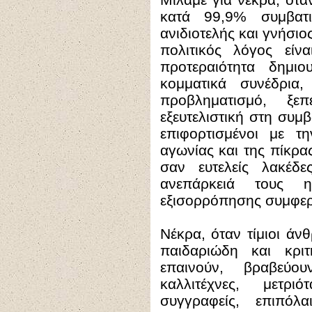
κατά 99,9% συμβατι
ανιδιοτελής και γνήσιο
πολιτικός λόγος είν
προτεραιότητα δημι
κομματικά συνέδρια
προβληματισμό, ξε
εξευτελιστική στη συμβ
επιφορτισμένοι με 
αγωνίας και της πίκρα
σαν ευτελείς λακέδε
ανεπάρκειά τους ηγ
εξισορρόπησης συμφε
Νέκρα, όταν τίμιοι άν
παιδαριώδη και κριτ
επαινούν, βραβεύου
καλλιτέχνες, μετρ
συγγραφείς, επιπόλα