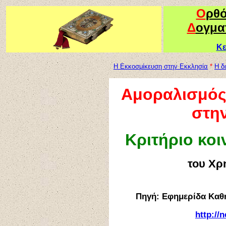
Ο
ρθ
Δ
ογμα
Κε
Η Εκκοσμίκευση στην Εκκλησία
*
Η δ
Αμοραλισμός 
στην
Κριτήριο κο
του Χρ
Πηγή: Εφημερίδα Καθη
http://