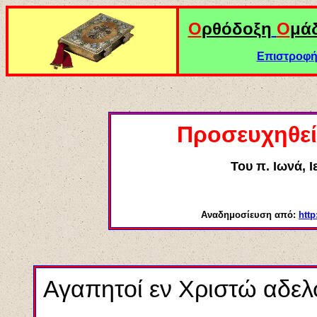
Ο
ρθόδοξη
Ο
μά
Επιστροφή 
Προσευχηθεί
Του
π. Ιωνά, 
Αναδημοσίευση από:
http
Αγαπητοί εν Χριστώ αδελ