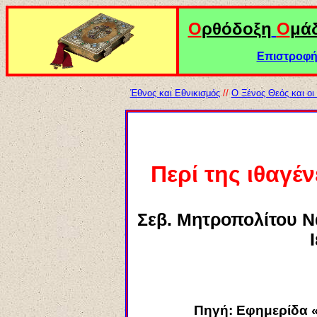
Ο
ρθόδοξη
Ο
μά
Επιστροφή 
Έθνος και Εθνικισμός
//
Ο Ξένος Θεός και οι
Περί της ιθαγέ
Σεβ. Μητροπολίτου Ν
Πηγή:
Εφημ
ερίδα
«