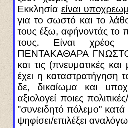
Εκκλησία
είναι υποχρεω
για το σωστό και το λάθο
τους έξω, αφήνοντάς το π
τους. Είναι χρέος 
ΠΕΝΤΑΚΑΘΑΡΑ ΓΝΩΣΤΟ 
και τις (πνευματικές κα
έχει η καταστρατήγηση τ
δε, δικαίωμα και υπο
αξιολογεί ποιες πολιτικέ
"συνειδητό πόλεμο" κατά
ψηφίσει/επιλέξει αναλόγω