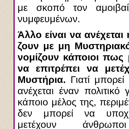
με σκοπό τον αμοιβα
νυμφευμένων.
Άλλο είναι να ανέχεται
ζουν με μη Μυστηριακό
νομίζουν κάποιοι πως
να επιτρέπει να μετέ
Μυστήρια.
Γιατί μπορεί
ανέχεται έναν πολιτικό 
κάποιο μέλος της, περιμ
δεν μπορεί να υποχ
μετέχουν άνθρωπο