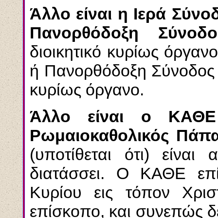
Άλλο είναι η Ιερά Σύνο
Πανορθόδοξη Σύνοδ
διοικητικό κυρίως όργαν
ή Πανορθόδοξη Σύνοδος τ
κυρίως όργανο.
Άλλο είναι ο ΚΑΘΕ
Ρωμαιοκαθολικός Πάπα
(υποτίθεται ότι) είναι 
διατάσσει. Ο ΚΑΘΕ επί
Κυρίου εις τόπον Χρισ
επίσκοπο, και συνεπώς δε