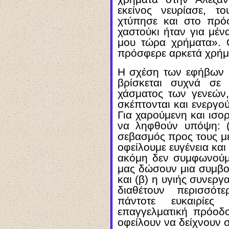
εκείνος νευρίασε, τ
χτύπησε και στο πρό
χαστούκι ήταν για μέ
μου τώρα χρήματα». Ο
πρόσφερε αρκετά χρήμ
Η σχέση των εφήβων κ
βρίσκεται συχνά σε
χάσματος των γενεών,
σκέπτονται και ενεργού
Για χαρούμενη και ισο
να ληφθούν υπόψη: 
σεβασμός προς τους μ
οφείλουμε ευγένεια κα
ακόμη δεν συμφωνούμε
μας δώσουν μια συμβου
και (β) η υγιής συνεργα
διαθέτουν περισσό
πάντοτε ευκαιρίε
επαγγελματική πρόοδ
οφείλουν να δείχνουν σ