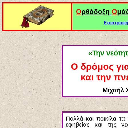
Ο
ρθόδοξη
Ο
μά
Επιστροφή 
«Την νεότη
Ο δρόμος γι
και την πν
Μιχαήλ 
Πολλά και ποικίλα τα
εφηβείας και της νε