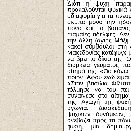
Διότι η ψυχή παραμ
προκαλούνται ψυχικά 
αδιαφορία για τα πνευμ
σκοπό μόνο την ηδον
πόνο και τα βάσανα,
σιαμαίες αδελφές. Δεν
την άλλη (άγιος Μάξι
κακοί σύμβουλοι στη 
Μακεδονίας κατέφυγε μ
να βρει το δίκιο της. Ο
διάρκεια γεύματος πο
αίτημά της. «Θα κάνω 
ποιόν; Αφού εγώ είμαι
«Στον βασιλιά Φίλιππ
τόλμησε να του πει
συναίνεσε στο αίτημά
της. Αγωγή της ψυχή
αγωγία. Διασκέδαση
ψυχικών δυνάμεων, 
ανεβάζει προς τα πάν
φύση, μια δημιουρ