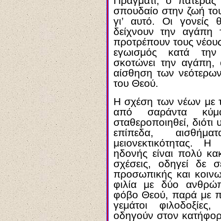
Πράγματι, ο πατέρας 
σπουδαίο στην ζωή το
γι’ αυτό. Οι γονείς 
δείχνουν την αγάπη τ
προτρέπουν τους νέου
εγωισμός κατά την
σκοτώνει την αγάπη, 
αίσθηση των νεότερων
του Θεού.
Η σχέση των νέων με 
από σαράντα κύμα
σταθεροποιηθεί, διότι
επίπεδα, αισθήμ
μειονεκτικότητας. Η
ηδονής είναι πολύ κα
σχέσεις, οδηγεί δε σ
προσωπικής και κοινω
φιλία με δύο ανθρώ
φόβο Θεού, παρά με π
γεμάτοι φιλοδοξίες
οδηγούν στον κατήφορο