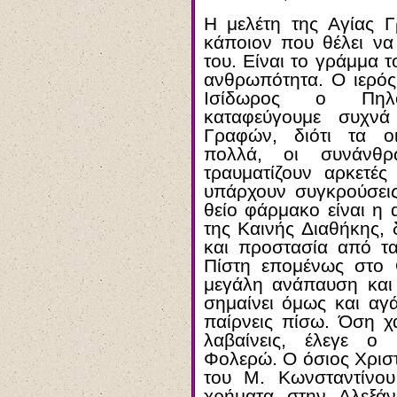
Η μελέτη της Αγίας Γ
κάποιον που θέλει να
του. Είναι το γράμμα
ανθρωπότητα. Ο ιερός
Ισίδωρος ο Πηλο
καταφεύγουμε συχν
Γραφών, διότι τα οι
πολλά, οι συνάνθρ
τραυματίζουν αρκετέ
υπάρχουν συγκρούσεις
θείο φάρμακο είναι η
της Καινής Διαθήκης,
και προστασία από τα
Πίστη επομένως στο 
μεγάλη ανάπαυση και
σημαίνει όμως και αγ
παίρνεις πίσω. Όση χ
λαβαίνεις, έλεγε ο
Φολερώ. Ο όσιος Χρισ
του Μ. Κωνσταντίνου,
χρήματα στην Αλεξάν