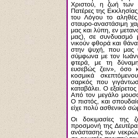
Χριστού, η ζωή των 
Πατέρες της Εκκλησίας,
του Λόγου το αληθές
σταυρο-αναστάσιμη χα
μας και λύπη, εν μετανο
μας), σε συνδυασμό μ
νικούν φθορά και θάνα
στην ψυχή, που μας θ
σύμφωνα με τον Ιωάνν
φτερά, με τη δύναμ
ευσεβώς ζειν», όσο κ
κοσμικά σκεπτόμενο
σαρκός που γιγάντωσ
καταβάλει. Ο εξαίρετο
Από τον μεγάλο μουσο
Ο πιστός, και σπουδα
είχε πολύ ασθενικό σώ
Οι δοκιμασίες της 
προσμονή της Δευτέρα
ανάστασης των νεκρών