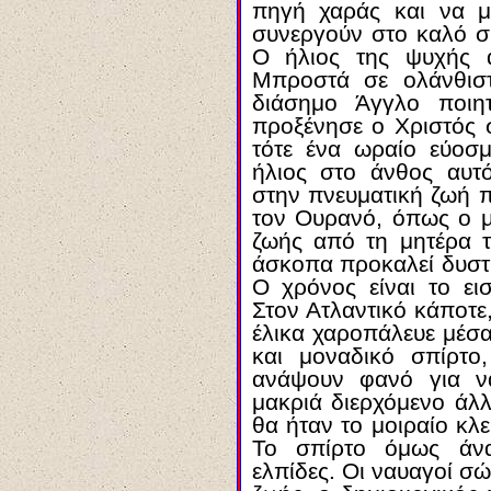
πηγή χαράς και να μ
συνεργούν στο καλό σ
Ο ήλιος της ψυχής α
Μπροστά σε ολάνθισ
διάσημο Άγγλο ποιη
προξένησε ο Χριστός 
τότε ένα ωραίο εύοσμ
ήλιος στο άνθος αυτό
στην πνευματική ζωή π
τον Ουρανό, όπως ο μ
ζωής από τη μητέρα 
άσκοπα προκαλεί δυστυ
Ο χρόνος είναι το εισ
Στον Ατλαντικό κάποτε
έλικα χαροπάλευε μέσα
και μοναδικό σπίρτ
ανάψουν φανό για ν
μακριά διερχόμενο άλ
θα ήταν το μοιραίο κλ
Το σπίρτο όμως άνα
ελπίδες. Οι ναυαγοί σ