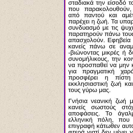
σταδιακά την είσοδό 
που παρακολουθούν, 
από παντού και αμέ
παρέχει η ζωή. Τα υπαρ
συνδυασμό με τις ψυχ
παρατηρούν πάνω τους
απασχολούν. Εφηβεία κ
κανείς πάνω σε ανα
-βιώνοντας μικρές ή 
συνομήλικους, την κοι
να προσπαθεί να μην κ
για πραγματική χαρ
προσφέρει η πίστ
εκκλησιαστική ζωή κα
τους γύρω μας.
Γνήσια νεανική ζωή μ
κανείς σωστούς στό
αποφάσεις. Το άγαλ
ελληνική πόλη, που 
επιγραφή κάτωθεν αυτού
φτερά γιατί δεν μένει 