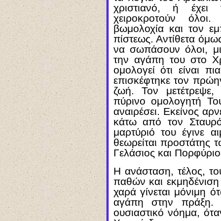
χριστιανό, ή έχει 
χειροκροτούν όλοι.
βωμολοχία και τον εμ
πίστεως. Αντίθετα όμω
να σωπάσουν όλοι, μι
την αγάπη του στο Χρ
ομολογεί ότι είναι π
επισκέφτηκε τον πρώην
ζωή. Τον μετέτρεψε
πύρινο ομολογητή Του
αναιρέσει. Εκείνος αρν
κάτω από τον Σταυρό
μαρτύριό του έγινε α
θεωρείται προστάτης τ
Γελάσιος και Πορφύριο
Η ανάσταση, τέλος, το
παθών και εκμηδένιση
χαρά γίνεται μόνιμη ό
αγάπη στην πράξη. Ο
ουσιαστικό νόημα, ότ