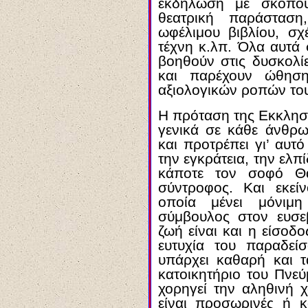
εκδήλωση με σκοπού
θεατρική παράσταση
ωφέλιμου βιβλίου, σ
τέχνη κ.λπ. Όλα αυτά 
βοηθούν στις δυσκολί
και παρέχουν ώθηση
αξιολογικών ροπών τ
Η πρόταση της Εκκλησ
γενικά σε κάθε άνθρω
και προτρέπει γι’ αυτ
την εγκράτεια, την ελ
κάποτε τον σοφό Θ
σύντροφος. Και εκεί
οποία μένει μόνιμ
σύμβουλος στον ευσεβ
ζωή είναι και η είσοδο
ευτυχία του παραδεί
υπάρχει καθαρή και τ
κατοικητήριο του Πνε
χορηγεί την αληθινή 
είναι προσωρινές ή κ