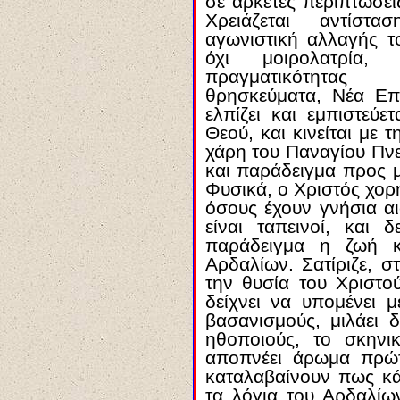
σε αρκετές περιπτώσει
Χρειάζεται αντίστ
αγωνιστική αλλαγής τ
όχι μοιρολατρία,
πραγματικότητας (
θρησκεύματα, Νέα Επο
ελπίζει και εμπιστεύ
Θεού, και κινείται με 
χάρη του Παναγίου Πνε
και παράδειγμα προς μ
Φυσικά, ο Χριστός χορ
όσους έχουν γνήσια α
είναι ταπεινοί, και 
παράδειγμα η ζωή κ
Αρδαλίων. Σατίριζε, 
την θυσία του Χριστο
δείχνει να υπομένει 
βασανισμούς, μιλάει 
ηθοποιούς, το σκηνικ
αποπνέει άρωμα πρώ
καταλαβαίνουν πως κά
τα λόγια του Αρδαλίω