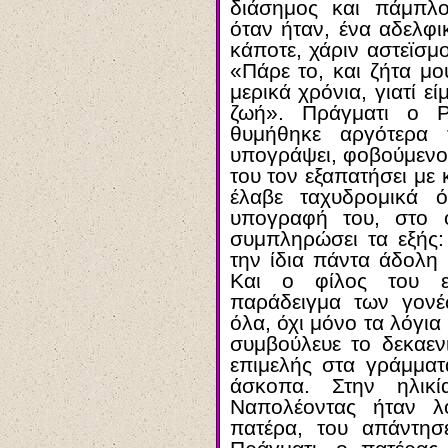
διάσημος και πάμπλο
όταν ήταν, ένα αδελφ
κάποτε, χάριν αστεϊσμο
«Πάρε το, και ζήτα μ
μερικά χρόνια, γιατί ε
ζωή». Πράγματι ο Ρ
θυμήθηκε αργότερα 
υπογράψει, φοβούμενο
του τον εξαπατήσει με
έλαβε ταχυδρομικά 
υπογραφή του, στο 
συμπληρώσει τα εξής
την ίδια πάντα άδολη
Και ο φίλος του ε
παράδειγμα των γονέ
όλα, όχι μόνο τα λόγια
συμβούλευε το δεκαεν
επιμελής στα γράμματ
άσκοπα. Στην ηλικ
Ναπολέοντας ήταν λ
πατέρα, του απάντησ