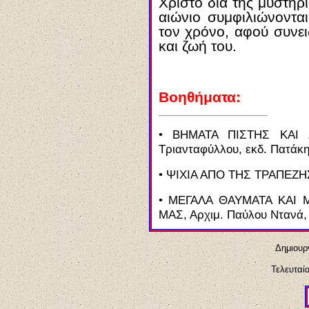
Χριστό δια της μυστηρ
αιώνιο συμφιλιώνοντα
τον χρόνο, αφού συνει
και ζωή του.
Β
οηθήματα
:
•
ΒΗΜΑΤΑ ΠΙΣΤΗΣ ΚΑΙ Ζ
Τριανταφύλλου, εκδ. Πατάκη
•
ΨΙΧΙΑ ΑΠΟ ΤΗΣ ΤΡΑΠΕΖΗΣ,
•
ΜΕΓΑΛΑ ΘΑΥΜΑΤΑ ΚΑΙ 
ΜΑΣ, Αρχιμ. Παύλου Ντανά, τ
Δημιουρ
Τελευταί