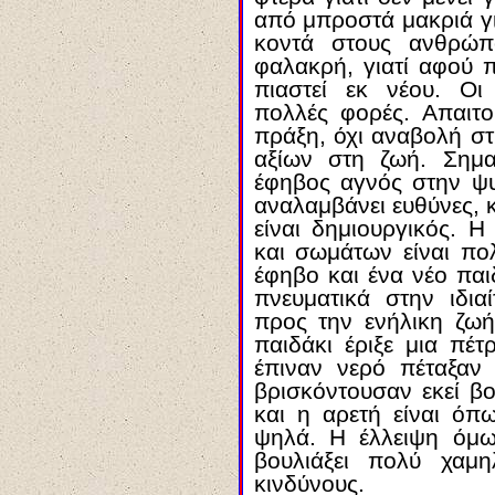
από μπροστά μακριά γ
κοντά στους ανθρώπ
φαλακρή, γιατί αφού π
πιαστεί εκ νέου. Οι 
πολλές φορές. Απαιτο
πράξη, όχι αναβολή σ
αξίων στη ζωή. Σημα
έφηβος αγνός στην ψυ
αναλαμβάνει ευθύνες, 
είναι δημιουργικός. 
και σωμάτων είναι πο
έφηβο και ένα νέο παιδ
πνευματικά στην ιδια
προς την ενήλικη ζωή
παιδάκι έριξε μια πέτ
έπιναν νερό πέταξαν
βρισκόντουσαν εκεί βο
και η αρετή είναι όπ
ψηλά. Η έλλειψη όμω
βουλιάξει πολύ χαμ
κινδύνους.