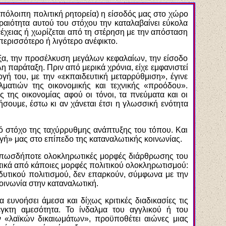
 υπόλοιπη πολιτική ρητορεία) η είσοδός μας στο χώρο
ραιότητα αυτού του στόχου την καταλαβαίνει εύκολα
νέχειας ή χωρίζεται από τη στέρηση με την απόσταση
 περισσότερο ή λιγότερο ανέφικτο.
υξα, την προσέλκυση μεγάλων κεφαλαίων, την είσοδο
η παράταξη. Πριν από μερικά χρόνια, είχε εμφανιστεί
ή του, με την «εκπαιδευτική μεταρρύθμιση», έγινε
ματιών της οικονομικής και τεχνικής «προόδου».
της οικονομίας αφού οι τόνοι, τα πνεύματα και οι
ήσουμε, έστω κι αν χάνεται έτσι η γλωσσική ενότητα
ινό στόχο της ταχύρρυθμης ανάπτυξης του τόπου. Και
γή» μας στο επίπεδο της καταναλωτικής κοινωνίας.
ι οπωσδήποτε ολοκληρωτικές μορφές διάρθρωσης του
ωτικά από κάποιες μορφές πολιτικού ολοκληρωτισμού:
 δυτικού πολιτισμού, δεν επαρκούν, σύμφωνα με την
κοινωνία στην καταναλωτική.
 ευνοήσει άμεσα και δίχως κριτικές διαδικασίες τις
γκτη αμεσότητα. Το ίνδαλμα του αγγλικού ή του
ν «λαϊκών δικαιωμάτων», προϋποθέτει αιώνες μιας