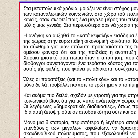
Στα μεταπολεμικά χρόνια, μοιάζει να είναι στόχος μ
των καταναλωτικών κοινωνιών, στο χώρο τού πολιτι
κανείς, όταν σκεφτεί πως ένα μεγάλο μέρος του πλη
μόλις μιας γενεάς. Στα περισσότερα ορεινά χωριά της
Η ανάγκη να αυξηθεί το «κατά κεφαλήν» εισόδημα έ
της χώρας στην ευρωπαϊκή οικονομική κοινότητα. Και
το σύνθημα για μιαν απόλυτη προτεραιότητα της π
αμέσου φανερό ότι και της παιδείας η ανάπτυξη
Χαρακτηριστικό σύμπτωμα ήταν η απαίτηση, που δι
δίφθογγοι συνεπάγονται ένα τεράστιο κόστος για το
αυτής τής φυλής, που φτάνει με αδιάκοπη συνέχεια 
Όλες οι παρατάξεις (και το «πολιτικόν» και το «στ
μόνο δειλά προβάλλει κάποτε το ερώτημα για το τί
Και ακόμα πιο δειλά, σχεδόν με ντροπή για την α
κοινωνικού βίου, ότι για τις «υπό ανάπτυξιν» χώρε
Οι λεγόμενες «δημοκρατικές διαδικασίες», όπως πρ
ίδια αυτή άποψη, ούτε σε αποδοτικότητα ούτε και σ
Μόνο μια δικτατορία, περισσότερο ή λιγότερο απερί
επενδύσεις των μεγάλων κεφαλαίων, να δραστηρ
σκανδιναβικού πολιτεύματος, που εξακολουθεί να