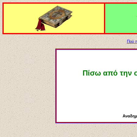
Πού π
Πίσω από την 
Αναδημ