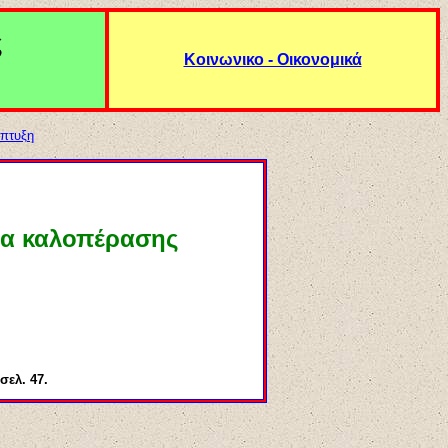
ς
Κοινωνικο - Οικονομικά
άπτυξη
να καλοπέρασης
ελ. 47.