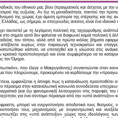
οναδικός του εθνικού μας βίου (πραγματικός και άσχετος με την
σμού της ευζωίας. Αν όχι τη μοναδικότητα, παντού την προτε
θυσμού της χώρας έχει άμεση εμπειρία της στέρησης και της α
 Ελλάδας, ως σήμερα, οι στοιχειώδες ανέσεις είναι ένα ιδανικό
χει ταυτιστεί με τη λεγόμενη πολιτική της ταχύρρυθμης ανάπτ
 στο σημείο αυτό δεν φαίνεται να διαφωνεί καμιά πολιτική ή άλλ
αιδείας του τόπου, αλλά από τα πρώτα κιόλας βήματα εφαρμογ
 απέβλεπε κυρίως στην παραγωγή τεχνοκρατών και επαγγελ
ατυπώθηκε κάποτε, να υποταχθεί και η γλώσσα στις ανάγκες 
ν κρατικό προϋπολογισμό και είναι συμφερότερο να τα καταργ
ως τον Όμηρο.
ρατιωτικόν», που έλεγε ο Μακρυγιάννης) συναντιώνται στον κο
μημα που πληρώνουμε, προκειμένου να κερδίσουμε την «προαγω
πρέπεια, εμφανίζεται η άποψη πως η κατανάλωση προϋποθέτε
ς το πέρασμα στην καταναλωτική κοινωνία συνοδεύεται υποχρε
αγματικά (και όχι φαινομενικά) λειτουργούν στις παρυφές του
ε ταχύτητα, για ένα σύντομο πέρασμα από την «υπό ανάπτυξιν» 
φραστη, μπορεί να ενεργοποιήσει αποδοτικά τους θεσμούς, να
ιοποιήσει τους μηχανισμούς με συγκεντρωτική και ανεξέλε
 υπνωτίζει στις «υπό ανάπτυξιν» χώρες τους ιδεολόγους τω