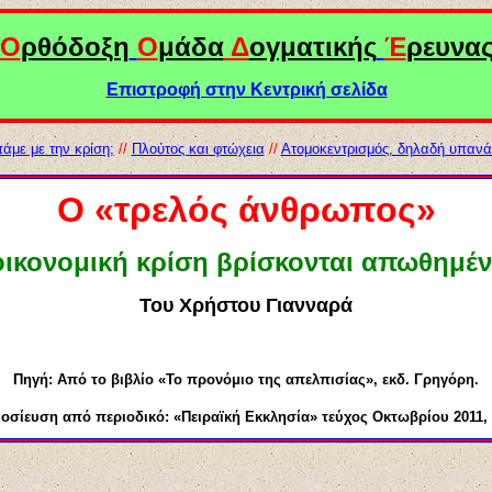
Ο
ρθόδοξη
Ο
μάδα
Δ
ογματικής
Έ
ρευνα
Επιστροφή στην Κεντρική σελίδα
άμε με την κρίση;
//
Πλούτος και φτώχεια
//
Ατομοκεντρισμός, δηλαδή υπαν
Ο «τρελός άνθρωπος»
οικονομική κρίση βρίσκονται απωθημέ
Του Χρήστου Γιανναρά
Πηγή: Από το βιβλίο «Το προνόμιο της απελπισίας», εκδ. Γρηγόρη.
οσίευση από περιοδικό: «Πειραϊκή Εκκλησία» τεύχος Οκτωβρίου 2011, σ