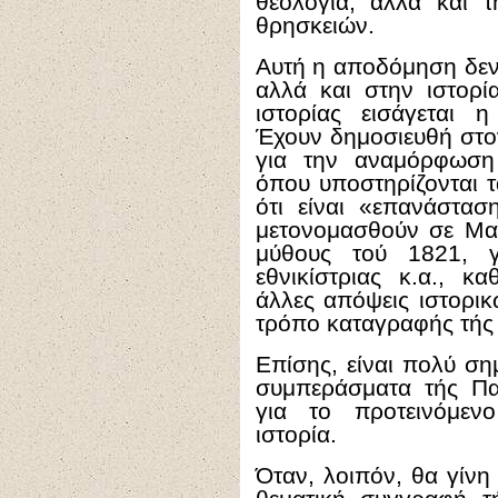
θεολογία, αλλά και 
θρησκειών.
Αυτή η αποδόμηση δεν 
αλλά και στην ιστορί
ιστορίας εισάγεται 
Έχουν δημοσιευθή στο
για την αναμόρφωση 
όπου υποστηρίζονται 
ότι είναι «επανάστα
μετονομασθούν σε Μακ
μύθους τού 1821, 
εθνικίστριας κ.α., κ
άλλες απόψεις ιστορι
τρόπο καταγραφής τής 
Επίσης, είναι πολύ ση
συμπεράσματα τής Π
για το προτεινόμε
ιστορία.
Όταν, λοιπόν, θα γίνη