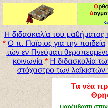
Ο
ρθ
Δ
ογμα
Κε
Η διδασκαλία του μαθήματος 
*
Ο π. Παϊσιος για την παιδεία
τών εν Πνεύματι θεραπευμέν
κοινωνία
*
Η διδασκαλία τω
στόχαστρο των λαϊκιστών
Τα νέα π
Θρη
Παρέμβαση στην 