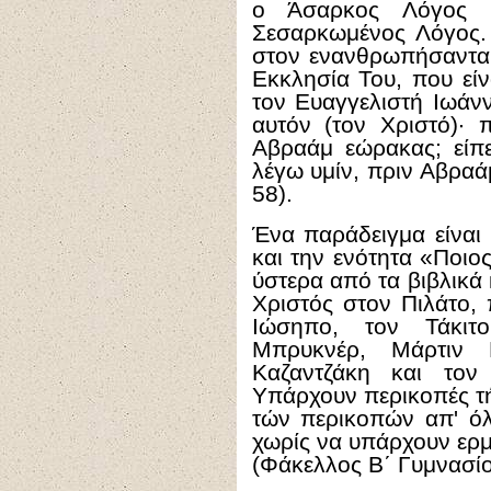
ο Άσαρκος Λόγος 
Σεσαρκωμένος Λόγος. 
στον ενανθρωπήσαντα 
Εκκλησία Του, που εί
τον Ευαγγελιστή Ιωάνν
αυτόν (τον Χριστό)· 
Αβραάμ εώρακας; είπε
λέγω υμίν, πριν Αβραάμ
58).
Ένα παράδειγμα είναι
και την ενότητα «Ποιος
ύστερα από τα βιβλικά 
Χριστός στον Πιλάτο, 
Ιώσηπο, τον Τάκιτ
Μπρυκνέρ, Μάρτιν 
Καζαντζάκη και τον
Υπάρχουν περικοπές τή
τών περικοπών απ' ό
χωρίς να υπάρχουν ερμ
(Φάκελλος Β΄ Γυμνασίου