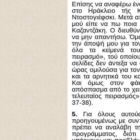
Επίσης να αναφέρω έν
στο Ηράκλειο τής Κ
Ντοστογιέφσκι. Μετά α
μού είπε να πω ποια 
Καζαντζάκη. Ο διευθύ
να μην απαντήσω. Όμ
την άποψή μου για τον
όλα τα κείμενά του
πειρασμό», τού οποίο
σελίδες δεν άντεξα να
ώρας ομιλούσα για τον
και τα αρνητικά του κ
Και όμως στον φάκ
απόσπασμα από το χει
τελευταίος πειρασμός
37-38).
5.
Για όλους αυτού
προηγουμένως με συντ
πρέπει να αναλάβη τ
προγράμματος, διότ