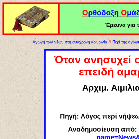
Ο
ρθόδοξη
Ο
μά
Έρευνα για τ
Αγωγή των νέων στη σύγχρονη κοινωνία
//
Περί της αγωγ
Όταν ανησυχεί ο
επειδή αμα
Αρχιμ. Αιμιλι
Πηγή:
Λόγος περί νήψεω
Αναδημοσίευση από
:
name=News&f