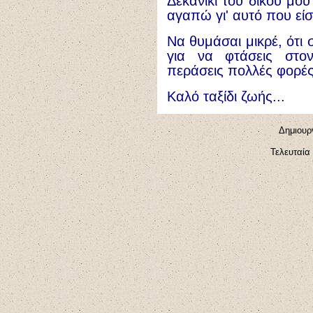
Δεκανίκι του δικού μου
αγαπώ γι' αυτό που είσα
Να θυμάσαι μικρέ, ότι 
για να φτάσεις στο
περάσεις πολλές φορές
Καλό ταξίδι ζωής...
Δημιουργ
Τελευταία