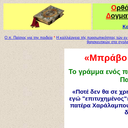
Ο
ρθ
Δ
ογμα
Κε
Ο π. Παϊσιος για την παιδεία
*
Η καλλιέργεια τής προσωπικότητας τών ε
θρησκευτικών στα σχολε
«Μπράβο 
Το γράμμα ενός πα
Πα
«Ποτέ δεν θα σε χ
εγώ "επιτυχημένος"»
πατέρα Χαράλαμπου π
δ