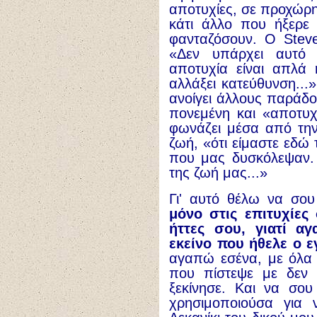
αποτυχίες, σε προχώρ
κάτι άλλο που ήξερε
φανταζόσουν. Ο Steve
«Δεν υπάρχει αυτό
αποτυχία είναι απλά
αλλάξει κατεύθυνση..
ανοίγει άλλους παράδ
πονεμένη και «αποτυ
φωνάζει μέσα από τη
ζωή, «ότι είμαστε εδώ 
που μας δυσκόλεψαν. Α
της ζωή μας...»
Γι' αυτό θέλω να σο
μόνο στις επιτυχίες
ήττες σου, γιατί α
εκείνο που ήθελε ο 
αγαπώ εσένα, με όλα 
που πίστεψε με δεν 
ξεκίνησε. Και να σο
χρησιμοποιούσα για 