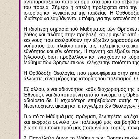
αντιπαραταξιακό πατριωτισμό, στα όρια του σεβασμο
του πορεία. Σήμερα η απειλή προέρχεται από την 
ιστορίας και γενικότερα της παιδείας. Η Ορθοδοξί
ιδιαίτερα να λαμβάνονται υπόψη, για την κατανόησ
Η ιδιαίτερη σημασία τού Μαθήματος τών Θρησκευτι
βάθος και πλάτος στην προβολή και ερμηνεία από αυ
εκείνους που ακολουθούν την έξωθεν χαρασσόμενη
νοήματος. Στο πλαίσιο αυτής της πολεμικής σχετικο
εθνότητας και εθνικότητας. Η τεχνητή και έξωθεν 
(γλώσσα), διότι προβάλλουν και ενισχύουν τα κύρι
Μάθημα τών Θρησκευτικών, ελέγχει την ποιότητα της
Η Ορθόδοξη Θεολογία, που προσφέρεται στην εκπαίδ
άλλωστε, είναι μέρος της ιστορίας του πολιτισμού. Ο
Εξ άλλου, είναι αδιανόητος κάθε διαχωρισμός της 
Έθνους είναι διαποτισμένη από το πνεύμα της Ορθοδ
αδιαίρετα δε. Η ισχυρότερη επιβεβαίωση αυτής τ
Νεοεποχιτών, ακόμη και επαγγελματιών Θεολόγων, για
Γι αυτό το Μάθημά μας, πράγματι, δεν πρέπει να έχε
και εκφράζει σύνολο τον πολιτισμό μας και βοηθά 
βίωση τού πολιτισμού μας (τοπωνύμια, εορτές, πανηγύ
2. Παράλληλα όμως το Μάθημα τών Θρησκευτικών σ