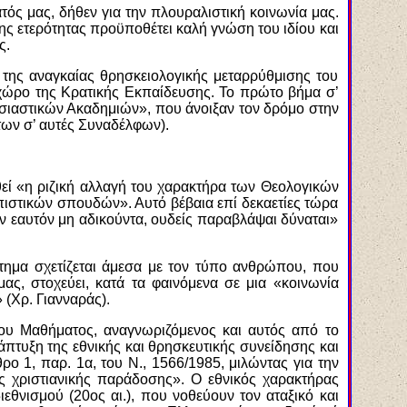
τός μας, δήθεν για την πλουραλιστική κοινωνία μας.
ης ετερότητας προϋποθέτει καλή γνώση του ιδίου και
ς.
 της αναγκαίας θρησκειολογικής μεταρρύθμισης του
χώρο της Κρατικής Εκπαίδευσης. Το πρώτο βήμα σ’
ησιαστικών Ακαδημιών», που άνοιξαν τον δρόμο στην
των σ’ αυτές Συναδέλφων).
εί «η ριζική αλλαγή του χαρακτήρα των Θεολογικών
ωπιστικών σπουδών». Αυτό βέβαια επί δεκαετίες τώρα
ον εαυτόν μη αδικούντα, ουδείς παραβλάψαι δύναται»
τημα σχετίζεται άμεσα με τον τύπο ανθρώπου, που
ας, στοχεύει, κατά τα φαινόμενα σε μια «κοινωνία
 (Χρ. Γιανναράς).
του Μαθήματος, αναγνωριζόμενος και αυτός από το
άπτυξη της εθνικής και θρησκευτικής συνείδησης και
ρο 1, παρ. 1α, του Ν., 1566/1985, μιλώντας για την
ης χριστιανικής παράδοσης». Ο εθνικός χαρακτήρας
ιεθνισμού (20ος αι.), που νοθεύουν τον αταξικό και