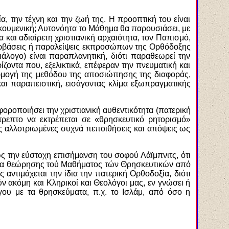
, την τέχνη και την ζωή της. Η προοπτική του είναι
οικουμενική; Αυτονόητα το Μάθημα θα παρουσιάσει, με
και αδιαίρετη χριστιανική αρχαιότητα, τον Παπισμό,
 υπερβάσεις ή παραλείψεις εκπροσώπων της Ορθόδοξης
άλογο) είναι παραπλανητική, διότι παραθεωρεί την
ζοντα που, εξελικτικά, επέφεραν την πνευματική και
αρμογή της μεθόδου της αποσιώπησης της διαφοράς,
και παραπειστική, εισάγοντας κλίμα εξωπραγματικής
οροποιήσει την χριστιανική αυθεντικότητα (πατερική
τρεπτο να εκτρέπεται σε «θρησκευτικό ρητορισμό»
ας αλλοτριωμένες συχνά πεποιθήσεις και απόψεις ως
ως την εύστοχη επισήμανση του σοφού Λάϊμπνιτς, ότι
ρίσμα θεώρησης τού Μαθήματος τών Θρησκευτικών από
ντιμάχεται την ίδια την πατερική Ορθοδοξία, διότι
ν ακόμη και Κληρικοί και Θεολόγοι μας, εν γνώσει ή
γου με τα θρησκεύματα, π.χ. το Ισλάμ, από όσο η