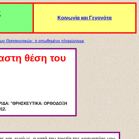
ς
Κοινωνία και Γεγονότα
των Θρησκευτικών: τι απωθημένα πληρώνουμε
αστη θέση του
ΜΕΡΙΔΑ: "ΘΡΗΣΚΕΥΤΙΚΑ: ΟΡΘΟΔΟΞΗ
12.
και, κυρίως, η κατά την τριετία της κοσμητείας μου