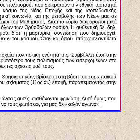
ου πολιτισμού, που διακρατούν την εθνική ταυτότητά
ο κόσμο της Νέας Εποχής και της ισοπεδωτικής
τική κοινωνία, και της μεταβολής των Νέων μας σε
μιοι του Μαθήματος. Διότι το κύριο διαφοροποιητικό
ι όλων των Ορθοδόξων φυσικά. Η αυθεντική δε, δηλ.
μού, διότι η μαρτυρική συνείδηση που δημιουργεί,
νάμεων του κόσμου. Όταν και όπου υπάρχουν αντίθετα
αία πολιτιστική ενότητά της. Συμβάλλει έτσι στην
περισσότερο τους πολιτισμούς των εισερχομένων στο
ρωπες σχέσεις μαζί τους.
ων Θρησκευτικών, βρίσκεται στη βάση του ευρωπαϊκού
του σχίσματος (11ος αι.) εποχή, παραπέμποντας στην
μάνσεις αυτές, αισθάνονται φρικίαση. Αυτό όμως που
ς να τους φωτίσει», για μας δε «καλόν αγώνα»!