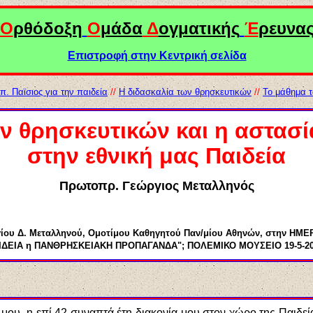
Ο
ρθόδοξη
Ο
μάδα
Δ
ογματικής
Έ
ρευνα
Επιστροφή στην Κεντρική σελίδα
π. Παϊσιος για την παιδεία
//
Η διδασκαλία των θρησκευτικών
//
Το μάθημα 
ν θρησκευτικών και η αστασί
στην εθνική μας Παιδεία
Πρωτοπρ. Γεώργιος Μεταλληνός
γίου Δ. Μεταλληνού, Ομοτίμου Καθηγητού Παν/μίου Αθηνών, στην Η
ΙΔΕΙΑ η ΠΑΝΘΡΗΣΚΕΙΑΚΗ ΠΡΟΠΑΓΑΝΔΑ"; ΠΟΛΕΜΙΚΟ ΜΟΥΣΕΙΟ 19-5-20
υ, η επί 42 συναπτά έτη διακονία μου στον χώρο της Παιδείας 