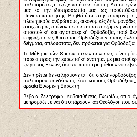
πολιτισμό της ψυχής» κατά τον Τόϋμπη. Λειτουργώντ
μας και την ιδιοπροσωπία μας, ως προϋπόθεση
Παγκοσμιοποίησης. Βοηθεί έτσι, στην αποφυγή της
πλανητικούς ανθρώπους, οικονομικές δηλ. μονάδες τ
στοιχείο μας απέναντι στην κατασκευαζόμενη νέα π
αποστολική και αγιοπατερική Ορθοδοξία, ποτέ δεν
εκφράζεται ως θυσία του Ορθοδόξου για τους άλλους
δείγματα, απλούστατα, δεν πρόκειται για Ορθοδοξία!
Το Μάθημα τών Θρησκευτικών συνεπώς, είναι μία δ
πορεία προς την ευρωπαϊκή ενότητα, με μια σταθερ
χώρο μας Ξένων, όσο περισσότερο μάθουν να σέβοντα
Δεν πρέπει δε να λησμονείται, ότι ο ελληνορθόδοξο
πολιτισμού, συνδέοντας, έτσι, και τους Ορθοδόξους
αρχαία Ενωμένη Ευρώπη.
Βέβαια, δεν τρέφω ψευδαισθήσεις. Γνωρίζω, ότι οι 
με τρομάζει, είναι ότι υπάρχουν και Θεολόγοι, που σ