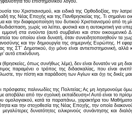
νηφαλιότητα του επιστημονικού λόγου.
σία του Χριστιανισμού, και ειδικά της Ορθοδοξίας, την λατρεία
ηλαδή της Νέας Εποχής και της Πανθρησκείας της. Τι σημαίνει 
α και την διαφοροποίηση του δυτικού Χριστιανισμού από τη μία 
 πολυδιάσπαση, χωρίς να λείπει, φυσικά και η αυτοκριτική για
μμονή στα ενούντα (αυτό συμβαίνει και στον οικουμενικό Δι
απεία του οποίου είναι δυνατή, όταν συνειδητοποιηθούν τα χωρί
ιανοσύνης και την δημιουργία της σημερινής Ευρώπης. Η εφ
ς της ΣΤ΄ Δημοτικού, όχι μόνο είναι αντιεπιστημονική, αλλά 
’ αυτό επικίνδυνη.
θρησκείες, όπως συνήθως λέμε), δεν είναι δυνατόν να μη διαφ
σιμος παραμένει ο τρόπος της διδασκαλίας, που είναι ανεπί
ωστε, την πίστη και παράδοση των Αγίων και όχι τις δικές μ
οι πρόσφατες παλινωδίες της Πολιτείας; Ας μη λησμονούμε όμ
αμε αποβάλει από την σχολική εκπαίδευση»! Αυτό είναι το π
υ ομολογιακού, κατά τα παραπάνω, χαρακτήρα του Μαθήματος α
τητα και την στοχοθεσία της Νέας Εποχής, την οποία διακονού
μεγαλύτερες δυνατότητες ειλικρινούς συνάντησης και διαλό