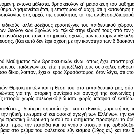
ινόμενη, έντονα μάλιστα, θρησκειολογική μετασκευή του μαθήμα
ημα. Λησμονείται έτσι, η επιστημονική αρχή, ότι η κατανόηση τ
σιολογίας στις αρχές της ομοιότητας και της αντίθεσης/διαφορά
ειδικούς, αλλά αδέξιους ερασιτέχνες του παιδευτικού χώρου,
ων Θεολογικών Σχολών και τελικά στην έξωσή τους από τον 
και ανάδειξη σε πανεπιστημιακές σχολές των τεσσάρων «Εκκλ
ευσης. (Και αυτό δεν έχει σχέση με την ικανότητα των διδασκόν
ύ Μαθήματος τών Θρησκευτικών είναι, όπως έχει υποστηριχθ
ευρύτερες παιδαγωγικές, είτε η μετεξέλιξή τους σε σχολές ανθρ
ο δίκιο, λοιπόν, έχει ο ιερός Χρυσόστομος, όταν λέγει, ότι «τ
ών Θρησκευτικών και η θέση του στο εκπαιδευτικό μας σύσ
ώντας για την ιστορική συνέχεια και συνοχή της κοινωνίας μ
ς ιστορία, χωρίς συλλογικά βιώματα, χωρίς μεταφυσική ελπίδα»
οθέσεις, ιδιαίτερη σημασία έχει και ο εθνικός χαρακτήρας 
την ηθική, πνευματική και φυσική αγωγή των Ελλήνων, την αν
ην πρακτική διεύρυνση αυτού του αιτήματος προσφέρει το άρθ
ίστη προς την πατρίδα και τα γνήσια στοιχεία της ορθόδοξ
ια στο ρεύμα του φυλετικού εθνικισμού (19ος αι.) και του δ