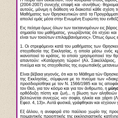
(2004-2007) συνεχής επαφή και -συνήθως- θηριομαχί
αυτούς, μόνιμη η διάθεση να διακοπεί κάθε σχέση τ
Μαθήματος των Θρησκευτικών από τα Προγράμματα τ
απειλεί εμάς μέσα στην Ενωμένη Ευρώπη του ενθεΐ
Εις πείσμα όμως όλων των τεκταινομένων εις βάρος
σημασία του μαθήματος, γνωρίζοντας ότι ισχύει και
είναι των τοιούτων επιλαμβανόμενος». Όπως όμως ε
1. Οι στρεφόμενοι κατά του μαθήματος των Θρησκευτ
στοχοθεσία της Εκκλησίας, η οποία μέσω ενός κρ
ικανοποιεί το κράτος, το οποίο χρησιμοποιεί την θ
απαντούν: «Κατάργηση τώρα»! (Αλ. Σακελλάριος, 
πνεύμα και τις στοχοθεσίες της ευρωπαϊκής μετανεω
Είναι βέβαια γεγονός, ότι και το Μάθημα τών Θρησκε
της Εκκλησίας, σύμφωνα με το πνεύμα των «διακ
προσδιορίσθηκε με τον Ν. 1566/1985 και τις αποφά
τον Θεό, για τον κόσμο και για τον άνθρωπο, η
μύη
ορθόδοξη πίστη και ζωή... η βίωση των αληθειών 
βελτιώνεται συνεχώς «εν σοφία, ηλικία και χάριτι 
Εφεσ. 4, 13)». Αυτά φυσικά, γράφθηκαν και ισχύουν 
Εξ άλλου, η αναφορά στο παύλειο χωρίο της προς 
ποιμαντικής προοπτικής της εκκλησιαστικής κατήχησ