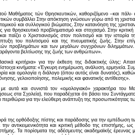
ού Μαθήματος τών Θρησκευτικών, καθοριζόμενο –και πάλι- α
τικών συμβάλλει Στην απόκτηση γνώσεων γύρω από τη χριστιαν
ομικού και συλλογικού βιώματος. Στην κατανόηση της χριστι
ές για θρησκευτικό προβληματισμό και στοχασμό. Στην κριτικ
αι παίζει ο Χριστιανισμός στον πολιτισμό και την ιστορία
πτυξη του πολιτισμού και της πνευματικής ζωής. Στην επ
νικών προβλημάτων και των μεγάλων συγχρόνων διλημμάτων. 
παράγοντα βελτίωσης της ζωής των ανθρώπων».
ασικά κριτήρια» για την έκθεση της διδακτικής ύλης: Απαι
αντίστοιχα κινήματα: «Έγκυρη ενημέρωση, ανάλυση, ερμηνεία. Σ
α και ομολογία η διάλογο (όπου αυτός είναι δυνατός), καθώς
ησης, γελοιοποίησης, πολεμικής και φανατικής αντίθεσης».
αι με αυτά και συνιστά τον «ομολογιακό» χαρακτήρα του 
εως στα Σχολεία), που παραδέχεται ότι βάσει του Συντάγματο
νει περιθώρια για την ελεύθερη ανάπτυξη της προσωπικότητας 
ορά της ορθόδοξης πίστης και παράδοσης για την εμπέδωση τ
 την αντικειμενικότητα και κριτική μέθοδο της επιστήμης, ω
στήμης. Τα πορίσματα της αδέσμευτης ακαδημαϊκής έρευνας μ