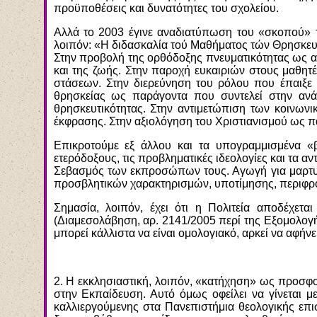
προϋποθέσεις και δυνατότητες του σχολείου.
Αλλά το 2003 έγινε αναδιατύπωση του «σκοπού» τ
λοιπόν: «Η διδασκαλία τού Μαθήματος τών Θρησκευ
Στην προβολή της ορθόδοξης πνευματικότητας ως ατ
και της ζωής. Στην παροχή ευκαιριών στους μαθητ
στάσεων. Στην διερεύνηση του ρόλου που έπαιξε κ
θρησκείας ως παράγοντα που συντελεί στην ανά
θρησκευτικότητας. Στην αντιμετώπιση των κοινω
έκφρασης. Στην αξιολόγηση του Χριστιανισμού ως 
Επικροτούμε εξ άλλου και τα υπογραμμισμένα «β
ετερόδοξους, τις προβληματικές ιδεολογίες και τα 
Σεβασμός των εκπροσώπων τους. Αγωγή για μαρτυρί
προσβλητικών χαρακτηρισμών, υποτίμησης, περιφρόν
Σημασία, λοιπόν, έχει ότι η Πολιτεία αποδέχετ
(Διαμεσολάβηση, αρ. 2141/2005 περί της Εξομολογήσ
μπορεί κάλλιστα να είναι ομολογιακό, αρκεί να αφή
2. Η εκκλησιαστική, λοιπόν, «κατήχηση» ως προσφ
στην Εκπαίδευση. Αυτό όμως οφείλει να γίνεται με
καλλιεργούμενης στα Πανεπιστήμια θεολογικής επι