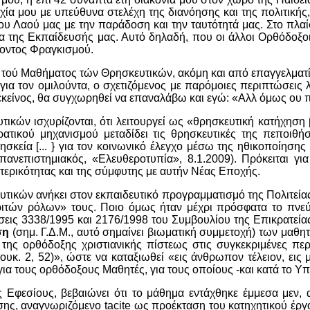
α μου με υπεύθυνα στελέχη της διανόησης και της πολιτικής,
ου Λαού μας με την παράδοση και την ταυτότητά μας. Στο πλαί
ης Εκπαίδευσής μας. Αυτό δηλαδή, που οι άλλοι Ορθόδοξοι 
ζοντος Φραγκισμού.
 τού Μαθήματος τών Θρησκευτικών, ακόμη και από επαγγελματί
 για τον ομιλούντα, ο σχετιζόμενος με παρόμοιες περιπτώσει
κείνος, θα συγχωρηθεί να επαναλάβω και εγώ: «Αλλ όμως ου π
ικών ισχυρίζονται, ότι λειτουργεί ως «θρησκευτική κατήχηση
ατικού μηχανισμού μεταδίδει τις θρησκευτικές της πεποιθήσ
ρησκεία [... } για τον κοινωνικό έλεγχο μέσω της ηθικοποίησης
πανεπιστημιακός, «Ελευθεροτυπία», 8.1.2009). Πρόκειται γι
τερικότητας και της σύμφυτης με αυτήν Νέας Εποχής.
υτικών ανήκει στον εκπαιδευτικό προγραμματισμό της Πολιτείας
ριτών ρόλων» τους. Ποιο όμως ήταν μέχρι πρόσφατα το πνεύ
σεις 3338/1995 και 2176/1998 του Συμβουλίου της Επικρατεία
ση
(σημ. Γ.Δ.Μ., αυτό σημαίνει βιωματική συμμετοχή) των μαθητ
της ορθόδοξης χριστιανικής πίστεως στις συγκεκριμένες περ
(Λουκ. 2, 52)», ώστε να καταξιωθεί «εις άνθρωπον τέλειον, εις
για τους ορθόδοξους Μαθητές, για τους οποίους -και κατά το Υ
Εφεσίους, βεβαιώνει ότι το μάθημα εντάχθηκε έμμεσα μεν, αλ
ης, αναγνωριζόμενο tacite ως προέκταση του κατηχητικού έργ