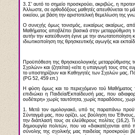
3. Σ’ αυτό το σημείο προσκρούει, ακριβώς, η προτε
Άλλωστε, σε ορθοδόξους μαθητές απευθύνεται το μάθ
οικείου, με βάση την αριστοτελική θεμελίωση της γνω
Ο συνεχής όμως τονισμός, ευκαίρως ακαίρως, από 
Μαθήματος αποβλέπει βασικά στην μεταρρύθμιση τ
αυτήν την κατεύθυνση έγινε με την ανωτατοποίηση 
ιδιωτικοποίηση της θρησκευτικής αγωγής και εκπαίδ
Προϋπόθεση της θρησκειολογικής μεταρρύθμισης το
Σχολών» και (ζητείται) «είτε η υπαγωγή τους στις 
το υποστηρίζουν και Καθηγητές των Σχολών μας. Πόσ
(PG 52, 459 επ.)
Η φύση όμως και το περιεχόμενο τού Μαθήματος τ
επιδιώκει η Παιδεία/Εκπαίδευσή μας, που αδιαφορ
ουδέτερη» χωρίς ταυτότητα, χωρίς παραδόσεις, χωρί
1. Μετά τον ομολογιακό, υπό τις παραπάνω προϋπ
Σύνταγμά μας, που ορίζει, ως βούληση του Έθνους, 
την διάπλασή τους σε ελεύθερους πολίτες (16,2). Τ
δημιουργία πολιτών, που να «διακατέχονται από π
σύνολης της σχολικής μας παιδείας προσκρούει βέβα