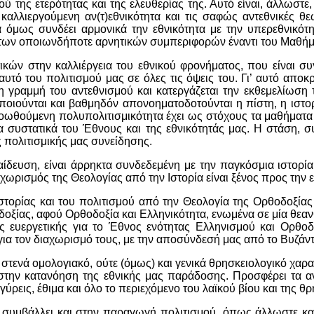
ύ της ετερότητας και της ελευθερίας της. Αυτό είναι, άλλωστε
καλλιεργούμενη αν(τ)εθνικότητα και τις σαφώς αντεθνικές θ
α όμως συνδέει αρμονικά την εθνικότητα με την υπερεθνικότη
η των οποιωνδήποτε αρνητικών συμπεριφορών έναντι του Μαθήμ
κών στην καλλιέργεια του εθνικού φρονήματος, που είναι συγ
τό του πολιτισμού μας σε όλες τις όψεις του. Γι’ αυτό αποκρ
 γραμμή του αντεθνισμού και κατεργάζεται την εκθεμελίωση
ποιούνται και βαθμηδόν απονοηματοδοτούνται η πίστη, η ιστορ
προωθούμενη πολυπολιτισμικότητα έχει ως στόχους τα μαθήματα
α συστατικά του Έθνους και της εθνικότητάς μας. Η στάση, σ
 πολιτισμικής μας συνείδησης.
ευση, είναι άρρηκτα συνδεδεμένη με την παγκόσμια ιστορία κα
 χωρισμός της Θεολογίας από την Ιστορία είναι ξένος προς την 
ιστορίας και του πολιτισμού από την Θεολογία της Ορθοδοξία
οξίας, αφού Ορθοδοξία και Ελληνικότητα, ενωμένα σε μία θεαν
ης ευεργετικής για το Έθνος ενότητας Ελληνισμού και Ορθ
 τον διαχωρισμό τους, με την αποσύνδεσή μας από το Βυζάντιο 
ι στενά ομολογιακό, ούτε (όμως) και γενικά θρησκειολογικό χα
στην κατανόηση της εθνικής μας παράδοσης. Προσφέρει τα αν
ρεις, έθιμα και όλο το περιεχόμενο του λαϊκού βίου και της θρ
υμβάλλει και στην παραγωγή πολιτισμού, όπως άλλωστε και