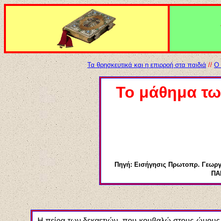
Τα θρησκευτικά και η επιρροή στα παιδιά
//
Ο 
Το μάθημα τω
Πηγή: Εισήγησις Πρωτοπρ. Γεωρ
ΠΑ
Η πείρα των δεκαετιών, που κουβαλώ στους ώμους μο