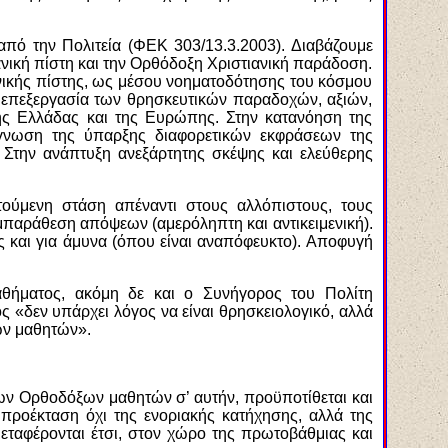
πό την Πολιτεία (ΦΕΚ 303/13.3.2003). Διαβάζουμε
ική πίστη και την Ορθόδοξη Χριστιανική παράδοση.
ανικής πίστης, ως μέσου νοηματοδότησης του κόσμου
ή επεξεργασία των θρησκευτικών παραδοχών, αξιών,
 της Ελλάδας και της Ευρώπης. Στην κατανόηση της
ίγνωση της ύπαρξης διαφορετικών εκφράσεων της
Στην ανάπτυξη ανεξάρτητης σκέψης και ελεύθερης
τούμενη στάση απέναντι στους αλλόπιστους, τους
υμπαράθεση απόψεων (αμερόληπτη και αντικειμενική).
 και για άμυνα (όπου είναι αναπόφευκτο). Αποφυγή
Μαθήματος, ακόμη δε και ο Συνήγορος του Πολίτη
ς «δεν υπάρχει λόγος να είναι θρησκειολογικό, αλλά
των μαθητών».
ων Ορθοδόξων μαθητών σ’ αυτήν, προϋποτίθεται και
ς προέκταση όχι της ενοριακής κατήχησης, αλλά της
εταφέρονται έτσι, στον χώρο της πρωτοβάθμιας και