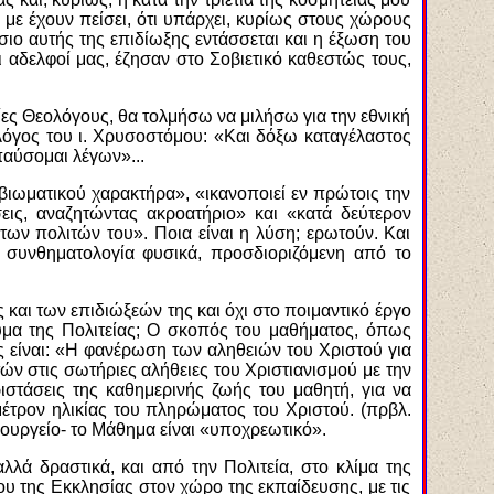
 με έχουν πείσει, ότι υπάρχει, κυρίως στους χώρους
σιο αυτής της επιδίωξης εντάσσεται και η έξωση του
αδελφοί μας, έζησαν στο Σοβιετικό καθεστώς τους,
ες Θεολόγους, θα τολμήσω να μιλήσω για την εθνική
ς λόγος του ι. Χρυσοστόμου: «Και δόξω καταγέλαστος
αύσομαι λέγων»...
 βιωματικού χαρακτήρα», «ικανοποιεί εν πρώτοις την
εις, αναζητώντας ακροατήριο» και «κατά δεύτερον
 των πολιτών του». Ποια είναι η λύση; ερωτούν. Και
α συνθηματολογία φυσικά, προσδιοριζόμενη από το
 και των επιδιώξεών της και όχι στο ποιμαντικό έργο
μα της Πολιτείας; Ο σκοπός του μαθήματος, όπως
ς είναι: «Η φανέρωση των αληθειών του Χριστού για
ών στις σωτήριες αλήθειες του Χριστιανισμού με την
ιστάσεις της καθημερινής ζωής του μαθητή, για να
 μέτρον ηλικίας του πληρώματος του Χριστού. (πρβλ.
πουργείο- το Μάθημα είναι «υποχρεωτικό».
λά δραστικά, και από την Πολιτεία, στο κλίμα της
ου της Εκκλησίας στον χώρο της εκπαίδευσης, με τις