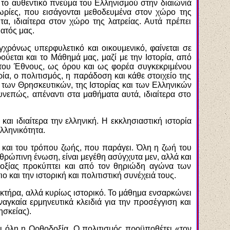
, το αυθεντικό πνεύμα του Ελληνισμού στην διαιώνιά
εωρίες, που εισάγονται μεθοδευμένα στον χώρο της
τα, ιδιαίτερα στον χώρο της λατρείας. Αυτά πρέπει
ατός μας.
χρόνως υπερφυλετικό και οικουμενικό, φαίνεται σε
ούεται και το Μάθημά μας, μαζί με την Ιστορία, από
 του Έθνους, ως όρου και ως φορέα συγκεκριμένου
ία, ο πολιτισμός, η παράδοση και κάθε στοιχείο της
 των Θρησκευτικών, της Ιστορίας και των Ελληνικών
υνεπώς, απέναντι στα μαθήματα αυτά, ιδιαίτερα στο
ι ιδιαίτερα την ελληνική. Η εκκλησιαστική ιστορία
ελληνικότητα.
ς και του τρόπου ζωής, που παράγει. Όλη η ζωή του
θρώπινη ένωση, είναι μεγέθη ασύγχυτα μεν, αλλά και
οδοξίας προκύπτει και από τον θηριώδη αγώνα των
και την ιστορική και πολιτιστική συνέχειά τους.
ρακτήρα, αλλά κυρίως ιστορικό. Το μάθημα ενσαρκώνει
αγκαία ερμηνευτικά κλειδιά για την προσέγγιση και
ησκείας).
 όλη η Ορθοδοξία. Ο πολιτισμός προϋποθέτει «τον