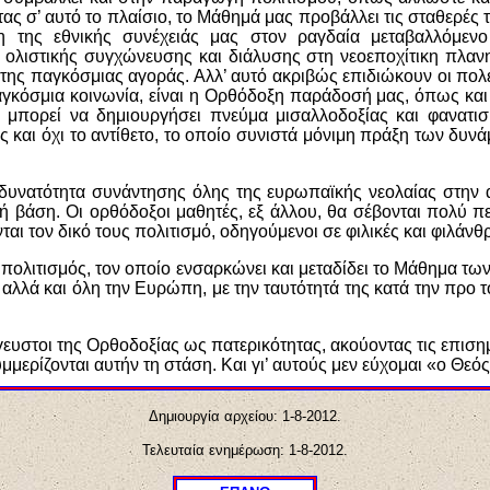
ας σ’ αυτό το πλαίσιο, το Μάθημά μας προβάλλει τις σταθερές τ
 της εθνικής συνέχειάς μας στον ραγδαία μεταβαλλόμεν
 ολιστικής συγχώνευσης και διάλυσης στη νεοεποχίτικη πλανη
ης παγκόσμιας αγοράς. Αλλ’ αυτό ακριβώς επιδιώκουν οι πολέ
αγκόσμια κοινωνία, είναι η Ορθόδοξη παράδοσή μας, όπως κα
 μπορεί να δημιουργήσει πνεύμα μισαλλοδοξίας και φανατισ
 και όχι το αντίθετο, το οποίο συνιστά μόνιμη πράξη των δυ
υνατότητα συνάντησης όλης της ευρωπαϊκής νεολαίας στην αρχ
ή βάση. Οι ορθόδοξοι μαθητές, εξ άλλου, θα σέβονται πολύ 
ι τον δικό τους πολιτισμό, οδηγούμενοι σε φιλικές και φιλάνθ
ς πολιτισμός, τον οποίο ενσαρκώνει και μεταδίδει το Μάθημα τ
, αλλά και όλη την Ευρώπη, με την ταυτότητά της κατά την προ 
άγευστοι της Ορθοδοξίας ως πατερικότητας, ακούοντας τις επιση
υμμερίζονται αυτήν τη στάση. Και γι’ αυτούς μεν εύχομαι «ο Θεό
Δημιουργία αρχείου:
1-8-20
1
2.
Τελευταία ενημέρωση: 1-8-20
1
2.