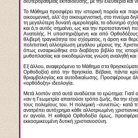
δευτεροβάθμιας εκπαίδευσης, με την ελευθερία και 
Το Μάθημα προσφέρει την ιστορική πορεία και παρου
οικουμενική, αλλ’ όχι οικουμενιστική, στο πνεύμα δ
τη μεγαλύτερη δυνατή αμεροληψία, το οδυνηρό σχίσμ
και ό,τι αυτός σημαίνει, ως και την προτεσταντική
Ανατολής. Η υποστηριζόμενη και από Ορθοδόξους ε
θλιβερή τραγικότητα του σχίσματος, η άρση και θερ
πολιτιστική αλλοτρίωση μεγάλου μέρους της Χριστ
όπως ενσαρκώθηκε στο διαβόητο βιβλίο της ιστορία
μυθοπλασίας και οικοδομώντας γνώση αναληθή και γι
Εξ άλλου, αναφερόμενο το Μάθημα στα θρησκεύματα (
Ορθοδοξία) από την θρησκεία. Βέβαια, πάντα κρί
θριαμβολογίας και αυτοδικαίωσης. Προσφέρουμε άλλ
«ορθόδοξη» ιδεολογία.
Μετά λοιπόν από αυτά αναδύεται το ερώτημα: Γιατί 
«αν η Γεωμετρία απαιτούσε τρόπο ζωής, θα την είχ
τους πολεμίους του. Η πολεμική –συνεπώς- κατά το
ανατρέπει αυτόχρημα κάθε αλλοτριωμένη χριστιανικό
εν αγνοία. Η καθαρά Ορθοδοξία όμως, προσφέρει 
εκκοσμικευμένη δυτική χριστιανοσύνη.