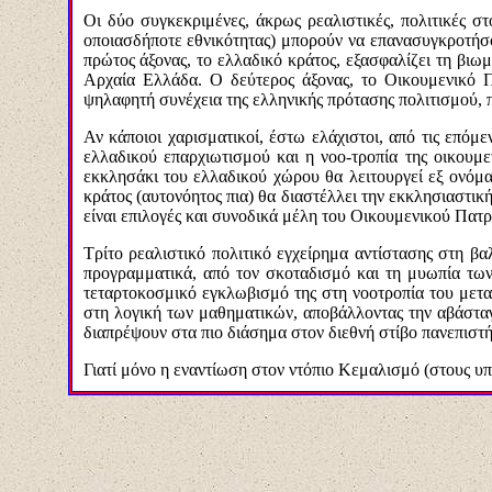
Οι δύο συγκεκριμένες, άκρως ρεαλιστικές, πολιτικές 
οποιασδήποτε εθνικότητας) μπορούν να επανασυγκροτήσ
πρώτος άξονας, το ελλαδικό κράτος, εξασφαλίζει τη βιω
Αρχαία Ελλάδα. Ο δεύτερος άξονας, το Οικουμενικό Π
ψηλαφητή συνέχεια της ελληνικής πρότασης πολιτισμού, 
Αν κάποιοι χαρισματικοί, έστω ελάχιστοι, από τις επόμ
ελλαδικού επαρχιωτισμού και η νοο-τροπία της οικουμε
εκκλησάκι του ελλαδικού χώρου θα λειτουργεί εξ ονόμα
κράτος (αυτονόητος πια) θα διαστέλλει την εκκλησιαστικ
είναι επιλογές και συνοδικά μέλη του Οικουμενικού Πατρ
Τρίτο ρεαλιστικό πολιτικό εγχείρημα αντίστασης στη β
προγραμματικά, από τον σκοταδισμό και τη μυωπία των 
τεταρτοκοσμικό εγκλωβισμό της στη νοοτροπία του μετα
στη λογική των μαθηματικών, αποβάλλοντας την αβάσταγ
διαπρέψουν στα πιο διάσημα στον διεθνή στίβο πανεπιστή
Γιατί μόνο η εναντίωση στον ντόπιο Κεμαλισμό (στους υ