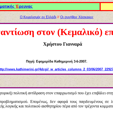
ματικής
Έ
ρευνας
Ο Κεμαλισμός εν Ελλάδι
//
Οι συνήθεις Χάσκακες
ναντίωση στον (Κεμαλικό) ε
Χρήστου Γιανναρά
Πηγή: Εφημερίδα Καθημερινή 3-6-2007.
ttp://news.kathimerini.gr/4dcgi/_w_articles_columns_2_03/06/2007_2292
τορική) πολιτική αντίδραση στον επαρχιωτισμό που έχει επιβάλει στη
 προβληματισμού. Επομένως, δεν αφορά τους παγιδευμένους σε λι
ής λογικής και πολιτικού αισθητηρίου πέρα από τον τρέχοντα κομματ