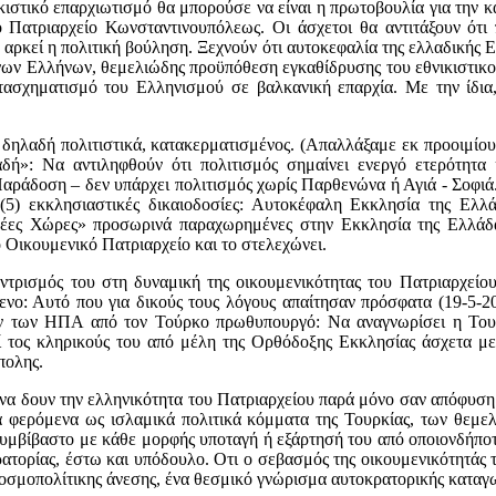
ικιστικό επαρχιωτισμό θα μπορούσε να είναι η πρωτοβουλία για την 
Πατριαρχείο Κωνσταντινουπόλεως. Οι άσχετοι θα αντιτάξουν ότι 
αρκεί η πολιτική βούληση. Ξεχνούν ότι αυτοκεφαλία της ελλαδικής 
ν Ελλήνων, θεμελιώδης προϋπόθεση εγκαθίδρυσης του εθνικιστικού
ασχηματισμό του Ελληνισμού σε βαλκανική επαρχία. Με την ίδια,
, δηλαδή πολιτιστικά, κατακερματισμένος. (Απαλλάξαμε εκ προοιμίο
δή»: Να αντιληφθούν ότι πολιτισμός σημαίνει ενεργό ετερότητα κ
αράδοση – δεν υπάρχει πολιτισμός χωρίς Παρθενώνα ή Αγιά - Σοφι
 (5) εκκλησιαστικές δικαιοδοσίες: Αυτοκέφαλη Εκκλησία της Ελ
έες Χώρες» προσωρινά παραχωρημένες στην Εκκλησία της Ελλάδα
 Οικουμενικό Πατριαρχείο και το στελεχώνει.
ντρισμός του στη δυναμική της οικουμενικότητας του Πατριαρχεί
νο: Αυτό που για δικούς τους λόγους απαίτησαν πρόσφατα (19-5-2
των ΗΠΑ από τον Τούρκο πρωθυπουργό: Να αναγνωρίσει η Τουρκ
εί τος κληρικούς του από μέλη της Ορθόδοξης Εκκλησίας άσχετα με
πολης.
 να δουν την ελληνικότητα του Πατριαρχείου παρά μόνο σαν απόφυση 
τα φερόμενα ως ισλαμικά πολιτικά κόμματα της Τουρκίας, των θεμε
υμβίβαστο με κάθε μορφής υποταγή ή εξάρτησή του από οποιονδήποτ
ατορίας, έστω και υπόδουλο. Οτι ο σεβασμός της οικουμενικότητάς τ
κοσμοπολίτικης άνεσης, ένα θεσμικό γνώρισμα αυτοκρατορικής καταγω