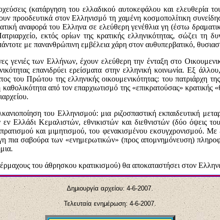
στοχεύσεις (κατάργηση του ελλαδικού αυτοκεφάλου και ελευθερία τ
ουν προοδευτικά στον Ελληνισμό τη χαμένη κοσμοπολίτικη συνείδησ
ματική αναφορά του Ελληνα σε ελεύθερη γενέθλια γη (έστω δραματι
ατριαρχείο, εκτός ορίων της κρατικής ελληνικότητας, σώζει τη δ
πάντοτε με πανανθρώπινη εμβέλεια χάρη στον αυθυπερβατικό, θυσιασ
ενες γενιές των Ελλήνων, έχουν ελεύθερη την ένταξη στο Οικουμενι
νικότητας επανιδρύει ερείσματα στην ελληνική κοινωνία. Εξ άλλου
τος του Πρώτου της ελληνικής οικουμενικότητας: του πατριάρχη τ
ή καθολικότητα από τον επαρχιωτισμό της «επικρατούσας» κρατικής «θ
ιαρχείου.
αλκανιοποίηση του Ελληνισμού: μια ριζοσπαστική εκπαιδευτική μετ
εν Ελλάδι Κεμαλιστών, εθνικιστών και διεθνιστών (δύο όψεις του 
πρατισμού και μιμητισμού, του φενακισμένου εκσυγχρονισμού. Με 
η πια σαβούρα των «ενημερωτικών» (προς απομνημόνευση) πληροφορ
μια.
πέρμαχους του άθρησκου κρατικισμού) θα αποκαταστήσει στον Ελληνα
Δημιουργία αρχείου:
4
-
6
-2007.
Τελευταία ενημέρωση:
4
-
6
-2007.