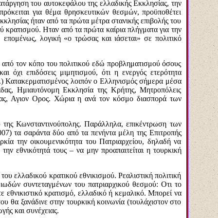
κατάργηση του αυτοκεφάλου της ελλαδικής Εκκλησίας, την
πρόκειται για θέμα θρησκευτικών θεσμών, προϋποθέτει
Εκκλησίας ήταν από τα πρώτα μέτρα στανικής επιβολής του
 κρατισμού. Ηταν από τα πρώτα καίρια πλήγματα για την
 επομένως, λογική «ο τρώσας και ιάσεται» σε πολιτικό
υ από τον κόπο του πολιτικού εδώ προβληματισμού όσους
αι όχι επιδόσεις μιμητισμού, ότι η ενεργός ετερότητα
ά.) Κατακερματισμένος λοιπόν ο Ελληνισμός σήμερα μέσα
λάδας, Ημιαυτόνομη Εκκλησία της Κρήτης, Μητροπόλεις
ς, Αγιον Ορος. Χώρια η ανά τον κόσμο διασπορά των
ου της Κωνσταντινούπολης. Παράλληλα, επικέντρωση των
007) τα σαράντα δύο από τα πενήντα μέλη της Επιτροπής
ία την οικουμενικότητα του Πατριαρχείου, δηλαδή να
 την εθνικότητά τους – να μην προαπαιτείται η τουρκική
του ελλαδικού κρατικού εθνικισμού. Ρεαλιστική πολιτική
λιωδών συντεταγμένων του πατριαρχικού θεσμού: Οτι το
ε εθνικιστικό κρατισμό, ελλαδικό ή κεμαλικό. Μπορεί να
ου θα ξανάδινε στην τουρκική κοινωνία (τουλάχιστον στο
γής και συνέχειας.