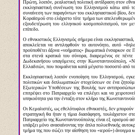
Πρώτη, λοιπόν, ρεαλιστική πολιτική αντίδραση στον εθν
εκκλησιαστική συνένωση του Ελληνισμού κάτω από το 
συναίνεση των παραγόντων του εκκλησιαστικού βίου, δεν 
Κοραϊσμού στο ελάχιστο τότε τμήμα των απελευθερωμένω
εξουδετέρωση του ελληνικού κοσμοπολιτισμού, τον μετ
επίπεδο.
Ο εθνικιστικός Ελληνισμός σήμερα είναι εκκλησιαστικά
αποκλείεται να αντιληφθούν το αυτονόητο, αυτό «δηλα
προϋποθέτει άξονα «νοήματος» βιωματικά ένσαρκον σε Π
στα στενά κρατικά του σύνορα, διαιρεμένος σε πέντε
Δωδεκανήσου υπαγόμενες στην Κωνσταντινούπολη, «Ν
Ελλαδιτών, που ποιμαίνεται κατά μέγιστο ποσοστό από το
Εκκλησιαστική λοιπόν ενοποίηση του Ελληνισμού, εγκε
πολιτικών και διπλωματικών στοχεύσεων σε ένα ζητούμε
Εξωτερικών Υποθέσεων της Βουλής των αντιπροσώπων 
επιτρέψει στο Πατριαρχείο να επιλέγει και να χειροτον
υπηκοότητα για την ένταξη στον κλήρο της Κωνσταντινού
Οι Κεμαλιστές, ως εθελότυφλοι εθνικιστές, δεν μπορούν
στρατηγική θα ήταν η τίμια διασάφηση, τουλάχιστον σ
Πατριαρχείο της Κωνσταντινούπολης είναι εξ ορισμού ασ
υπάρξει μόνο ανασαίνοντας την άπλα πολυεθνικής αυτοκρ
τμήμα της που σώζει την αίσθηση του «ιερού») άνοιγμα 