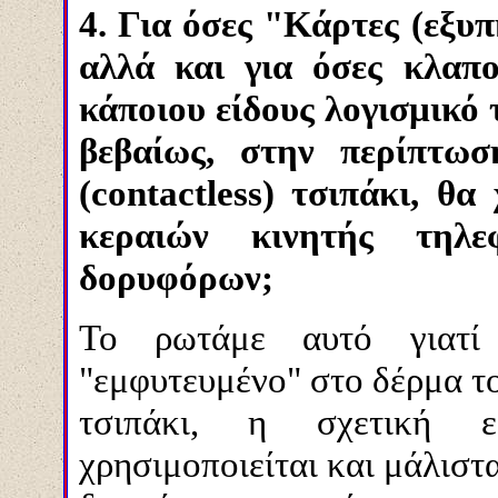
4. Για όσες "Κάρτες (εξυ
αλλά και για όσες κλαπο
κάποιου είδους λογισμικό τ
βεβαίως, στην περίπτω
(contactless) τσιπάκι, θ
κεραιών κινητής τη
δορυφόρων;
Το ρωτάμε αυτό γιατί
"εμφυτευμένο" στο δέρμα το
τσιπάκι, η σχετική ε
χρησιμοποιείται και μάλιστ