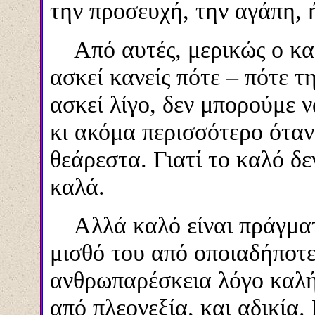
την προσευχή, την αγάπη, ή
Από αυτές, μερικώς ο καθ
ασκεί κανείς π
ότε
– π
ότε
τη
ασκεί λίγο, δεν μπορούμε 
κι ακόμα περισσότερο όταν
θεάρεστα.
Γιατ
ί
το καλό δεν
καλά.
Αλλά καλό είναι πράγματι
μισθό του από οποιαδήποτε
ανθρωπαρέσκεια λόγο καλής
από πλεονεξία, και αδικία.