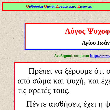
Ο
ρθόδοξη
Ο
μάδα
Δ
ογματικής
Έ
ρευνας
Λόγος Ψυχοφ
Αγίου Ιωά
Αναδημοσίευση απο:
http://www.
Πρέπει να ξέρουμε ότι ο 
από σώμα και ψυχή, και έχει
τις αρετές τους.
Πέντε αισθήσεις έχει η ψ