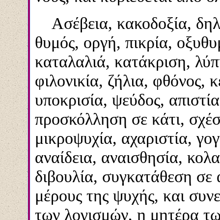
Ασέβεια, κακοδοξία, δηλα
θυμός, οργή, πικρία, οξυθυ
καταλαλιά, κατάκριση, λύπη
φιλονικία, ζήλια, φθόνος, 
υποκρισία, ψεύδος, απιστία
προσκόλληση σε κάτι, σχέσ
μικροψυχία, αχαριστία, γογ
αναίδεια, αναισθησία, κολα
διβουλία, συγκατάθεση σε
μέρους της ψυχής, και συν
των λογισμών, η μητέρα τω