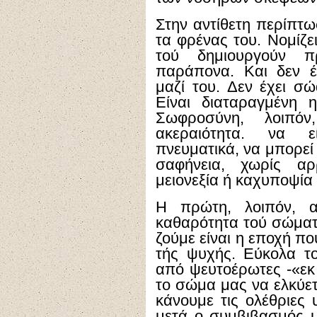
Στην αντίθετη περίπτ
τα φρένας του. Νομίζει
τού δημιουργούν π
παράπονα. Και δεν έ
μαζί του. Δεν έχει σώ
Είναι διαταραγμένη 
Σωφροσύνη, λοιπόν
ακεραιότητα. να ε
πνευματικά, να μπορεί 
σαφήνεια, χωρίς αρ
μειονεξία ή καχυποψία 
Η πρώτη, λοιπόν, α
καθαρότητα τού σώματ
ζούμε είναι η εποχή π
τής ψυχής. Εύκολα το
από ψευτοέρωτες -«εκ 
το σώμα μας να ελκύετ
κάνουμε τις ολέθριες 
μετά ο συμβιβασμός μ