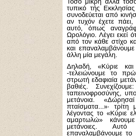
Τόσο μικρή αλλά τόσο
τυπικό τής Εκκλησία
συνοδεύεται από κινήσ
αν τυχόν έχετε πάει,
αυτό, όπως αναγράφ
Ωρολόγιο. Λέγει εκεί ό
από τον κάθε στίχο κ
και επαναλαμβάνουμε 
άλλη μία μεγάλη.
Δηλαδή, «Κύριε και
-τελειώνουμε το πρώ
στρωτή εδαφιαία μετάν
βαθιές. Συνεχίζουμ
ταπεινοφροσύνης, υπο
μετάνοια. «Δώρησ
πταίσματα...»· τρίτη
λέγοντας το «Κύριε ε
αμαρτωλώ» κάνουμε
μετάνοιες. Αυτ
επαναλαμβάνουμε το 