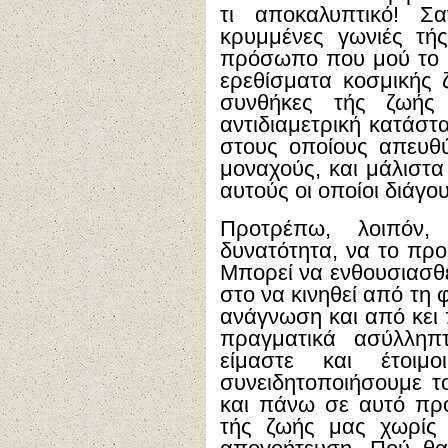
τι αποκαλυπτικό! Σ
κρυμμένες γωνιές τή
πρόσωπο που μού το σ
ερεθίσματα κοσμικής 
συνθήκες τής ζωής 
αντιδιαμετρική κατάσ
στους οποίους απευθύ
μοναχούς, και μάλιστα
αυτούς οι οποίοι διάγ
Προτρέπω, λοιπόν
δυνατότητα, να το προμ
Μπορεί να ενθουσιασθε
στο να κινηθεί από τη
ανάγνωση και από κει 
πραγματικά ασύλληπτ
είμαστε και έτοιμ
συνειδητοποιήσουμε τ
και πάνω σε αυτό πρ
τής ζωής μας χωρίς 