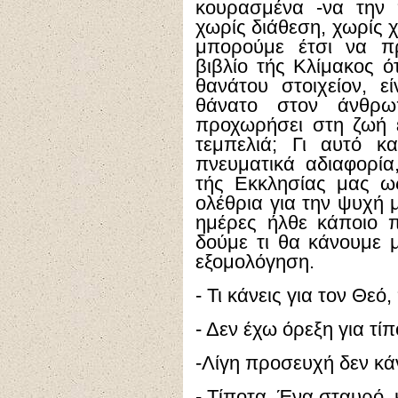
κουρασμένα -να την 
χωρίς διάθεση, χωρίς 
μπορούμε έτσι να π
βιβλίο τής Κλίμακος ότ
θανάτου στοιχείον, εί
θάνατο στον άνθρω
προχωρήσει στη ζωή έ
τεμπελιά; Γι αυτό κ
πνευματικά αδιαφορία
τής Εκκλησίας μας ω
ολέθρια για την ψυχή 
ημέρες ήλθε κάποιο π
δούμε τι θα κάνουμε μ
εξομολόγηση.
- Τι κάνεις για τον Θεό
- Δεν έχω όρεξη για τί
-Λίγη προσευχή δεν κά
- Τίποτα. Ένα σταυρό, 