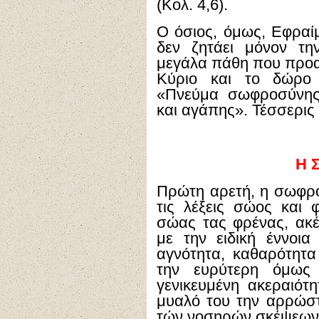
(Κολ. 4,6).
Ο όσιος, όμως, Εφραί
δεν ζητάει μόνον τ
μεγάλα πάθη που προα
Κύριο και το δώρο
«Πνεύμα σωφροσύνης,
και αγάπης». Τέσσερις 
Η 
Πρώτη αρετή, η σωφρ
τις λέξεις σώος και 
σώας τας φρένας, ακ
με την ειδική έννοια
αγνότητα, καθαρότητ
την ευρύτερη όμως 
γενικευμένη ακεραιότη
μυαλό του την αρρώστ
τών νοσηρών σκέψεων