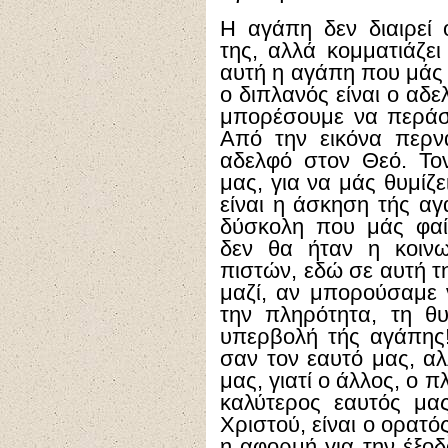
Η αγάπη δεν διαιρεί 
της, αλλά κομματιάζει
αυτή η αγάπη που μάς 
ο διπλανός είναι ο αδε
μπορέσουμε να περάσ
Από την εικόνα περν
αδελφό στον Θεό. Το
μας, για να μάς θυμίζ
είναι η άσκηση τής αγ
δύσκολη που μάς φαί
δεν θα ήταν η κοινω
πιστών, εδώ σε αυτή τ
μαζί, αν μπορούσαμε ν
την πληρότητα, τη θυ
υπερβολή τής αγάπης
σαν τον εαυτό μας, αλ
μας, γιατί ο άλλος, ο πλ
καλύτερος εαυτός μας
Χριστού, είναι ο ορατός
η αφορμή για την έξοδ