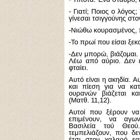
- Γιατί; Ποιος ο λόγος; 
γίνεσαι τσιγγούνης στο
-Νιώθω κουρασμένος, 
-Το πρωί που είσαι ξε
-Δεν μπορώ, βιάζομαι.
Λέω από αύριο. Δεν 
φταίει.
Αυτό είναι η ακηδία. Αυ
και πίεση για να κα
ουρανών βιάζεται κα
(Ματθ. 11,12).
Αυτοί που ξέρουν να 
επιμένουν, να αγων
Βασιλεία τού Θεο
τεμπελιάζουν, που δ
έτσι στον χαλαρό εα