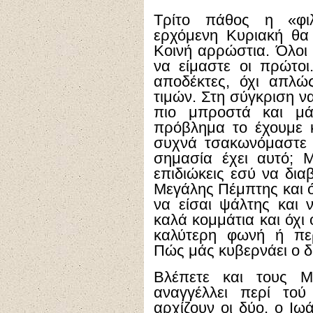
Τρίτο πάθος η «φιλ
ερχόμενη Κυριακή θα
Κοινή αρρώστια. Όλοι
να είμαστε οι πρώτοι
αποδέκτες, όχι απλώ
τιμών. Στη σύγκριση ν
πιο μπροστά και μά
πρόβλημα το έχουμε 
συχνά τσακωνόμαστε 
σημασία έχει αυτό; Μ
επιδιώκεις εσύ να δια
Μεγάλης Πέμπτης και ό
να είσαι ψάλτης και ν
καλά κομμάτια και όχι 
καλύτερη φωνή ή περ
Πώς μάς κυβερνάει ο δ
Βλέπετε και τους Μ
αναγγέλλει περί τού
αρχίζουν οι δύο, ο Ιω