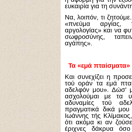
ευκαιρία για τη συνάντ
Να, λοιπόν, τι ζητούμ
«πνεύμα αργίας, π
αργολογίας» και να φυ
σωφροσύνης, ταπει
αγάπης».
Τα «εμά πταίσματα» 
Και συνεχίζει η προσε
τού οράν τα εμά πταί
αδελφόν μου». Δώσ' μ
ασχολούμαι με τα υπ
αδυναμίες τού αδ
πραγματικά δικά μου 
Ιωάννης τής Κλίμακος,
ότι ακόμα κι αν ζούσ
έριχνες δάκρυα όσο