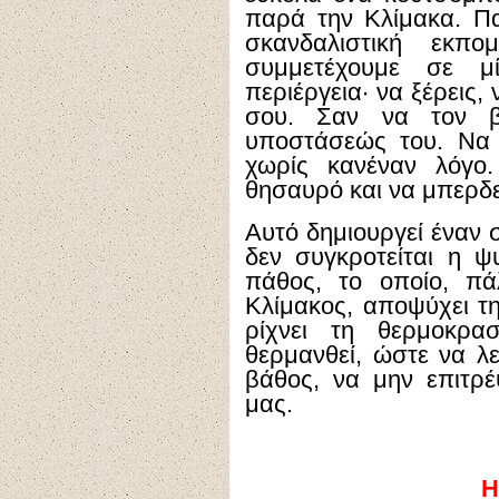
παρά την Κλίμακα. Π
σκανδαλιστική εκπ
συμμετέχουμε σε μ
περιέργεια· να ξέρεις,
σου. Σαν να τον βλ
υποστάσεώς του. Να 
χωρίς κανέναν λόγο
θησαυρό και να μπερδε
Αυτό δημιουργεί έναν 
δεν συγκροτείται η ψ
πάθος, το οποίο, πά
Κλίμακος, αποψύχει τ
ρίχνει τη θερμοκρα
θερμανθεί, ώστε να λε
βάθος, να μην επιτρ
μας.
Η