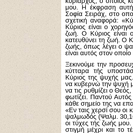
κυρίαρχος, ο οποίος κ
μου. Η έκφραση αυτή
Σοφία Σειράχ, στο οπο
σχετική αναφορά: «Κύ
Κύριος είναι ο χορηγό
ζωή. Ο Κύριος είναι 
κατευθύνει τη ζωή. Ο 
ζωής, όπως λέγει ο ψα
είναι αυτός στον οποίο
Ξεκινούμε την προσευ
κύτταρα τής υποστάσ
Κύριος της ψυχής μας.
να κυβερνώ την ψυχή μ
να τις ρυθμίζει ο Θεός,
φωτίζει. Παντού Αυτός
κάθε σημείο της να επ
«Εν ταις χερσί σου οι 
ψαλμωδός (Ψαλμ. 30,16
οι τύχες τής ζωής μου
στιγμή μέχρι και το τ