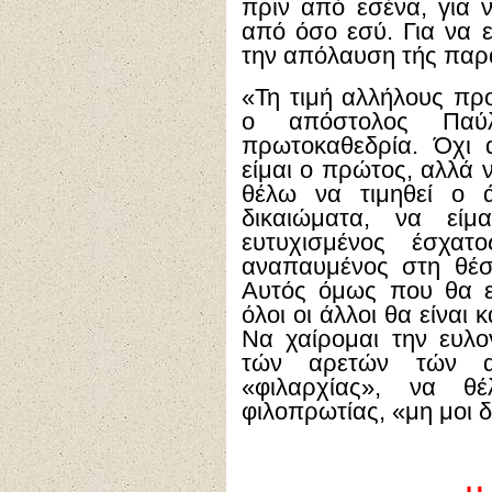
πριν από εσένα, για 
από όσο εσύ. Για να 
την απόλαυση τής παρ
«Τη τιμή αλλήλους προ
ο απόστολος Παύλ
πρωτοκαθεδρία. Όχι 
είμαι ο πρώτος, αλλά 
θέλω να τιμηθεί ο 
δικαιώματα, να είμ
ευτυχισμένος έσχατ
αναπαυμένος στη θέσ
Αυτός όμως που θα ε
όλοι οι άλλοι θα είναι
Να χαίρομαι την ευλ
τών αρετών τών αδ
«φιλαρχίας», να 
φιλοπρωτίας, «μη μοι 