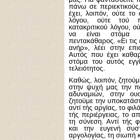
πάνω σε περιεκτικούς
έχει, λοιπόν, ούτε το
λόγου, ούτε τού π
κατακριτικού λόγου, ο
να είναι στόμα κ
πεντακάθαρος. «Ει τις 
ανήρ», λέει στην επι
Αυτός που έχει καθαρ
στόμα του αυτός εγγ
τελειότητος.
Καθώς, λοιπόν, ζητούμ
στην ψυχή μας την π
αδυναμιών, στην ου
ζητούμε την υποκατάστ
αντί τής αργίας, το φιλ
τής περιέργειας, το α
τη σύνεση. Αντί τής φ
και την ευγενή συστ
αργολογίας, τη σιωπή 