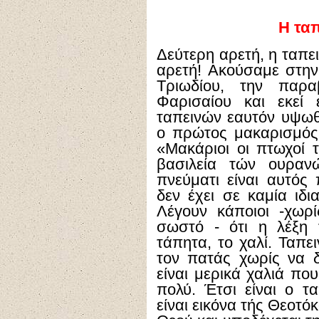
Η τα
Δεύτερη αρετή, η ταπε
αρετή! Ακούσαμε στην
Τριωδίου, την παρ
Φαρισαίου και εκεί 
ταπεινών εαυτόν υψωθή
ο πρώτος μακαρισμός 
«Μακάριοι οι πτωχοί τ
βασιλεία τών ουραν
πνεύματι είναι αυτός 
δεν έχει σε καμία ιδι
Λέγουν κάποιοι -χωρί
σωστό - ότι η λέξη 
τάπητα, το χαλί. Ταπε
τον πατάς χωρίς να δ
είναι μερικά χαλιά πο
πολύ. Έτσι είναι ο τ
είναι εικόνα τής Θεοτό