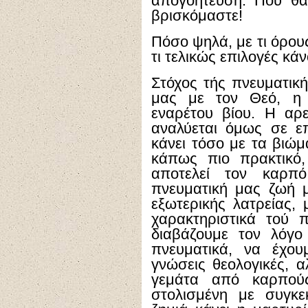
απογοήτευση. Πού θα
βρισκόμαστε!
Πόσο ψηλά, με τι όρους
τι τελικώς επιλογές κά
Στόχος τής πνευματική
μας με τον Θεό, η ο
εναρέτου βίου. Η αρε
αναλύεται όμως σε επ
κάνει τόσο με τα βιώμα
κάπως πιο πρακτικό,
αποτελεί τον καρπ
πνευματική μας ζωή μ
εξωτερικής λατρείας, 
χαρακτηριστικά τού 
διαβάζουμε τον λόγο
πνευματικά, να έχου
γνώσεις θεολογικές, α
γεμάτα από καρπού
στολισμένη με συγκε