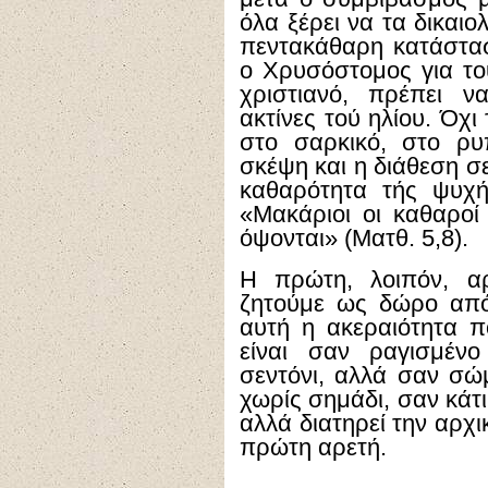
όλα ξέρει να τα δικαιο
πεντακάθαρη κατάστασ
ο Χρυσόστομος για τους
χριστιανό, πρέπει ν
ακτίνες τού ηλίου. Όχ
στο σαρκικό, στο ρυ
σκέψη και η διάθεση σε 
καθαρότητα τής ψυχή
«Μακάριοι οι καθαροί 
όψονται» (Ματθ. 5,8).
Η πρώτη, λοιπόν, α
ζητούμε ως δώρο από
αυτή η ακεραιότητα 
είναι σαν ραγισμένο
σεντόνι, αλλά σαν σώ
χωρίς σημάδι, σαν κάτι
αλλά διατηρεί την αρχι
πρώτη αρετή.