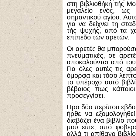
στη βιβλιοθήκη τής Μο
μεγαλείο ενός, ως
σημαντικού αγίου. Αυτ
για να δείχνει τη στα
τής ψυχής, από τα χ
επίπεδο τών αρετών.
Οι αρετές θα μπορούσα
πνευματικές, σε αρετ
αποκαλούνται από τους
Για όλες αυτές τις αρ
όμορφα και τόσο λεπτο
το υπέροχο αυτό βιβλί
βέβαιος πως κάποιο
προσεγγίσει.
Προ δύο περίπου εβδο
ήρθε να εξομολογηθεί
διαβάζει ένα βιβλίο π
μού είπε, από φοβερ
αλλά τι απίθανο βιβλίο,