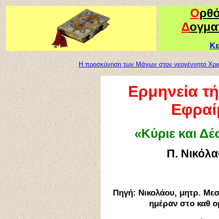
Ο
ρθ
Δ
ογμα
Κε
Η προσκύνηση των Μάγων στον νεογέννητο Χρι
Ερμηνεία τή
Εφραί
«Κύριε και Δ
Π. Νικόλ
Πηγή: Νικολάου, μητρ. Μεσ
ημέραν στο καθ ομ