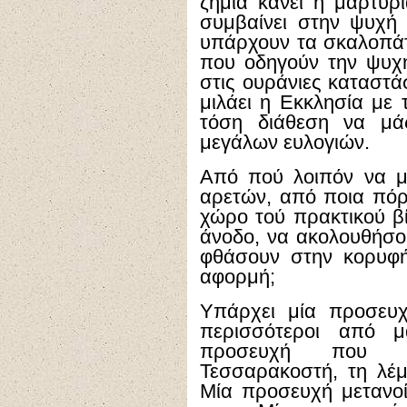
ζημιά κάνει η μαρτυρ
συμβαίνει στην ψυχή 
υπάρχουν τα σκαλοπάτ
που οδηγούν την ψυχ
στις ουράνιες καταστά
μιλάει η Εκκλησία με 
τόση διάθεση να μά
μεγάλων ευλογιών.
Από πού λοιπόν να μ
αρετών, από ποια πόρ
χώρο τού πρακτικού β
άνοδο, να ακολουθήσο
φθάσουν στην κορυφή
αφορμή;
Υπάρχει μία προσευχ
περισσότεροι από μ
προσευχή που π
Τεσσαρακοστή, τη λέμ
Μία προσευχή μετανοία