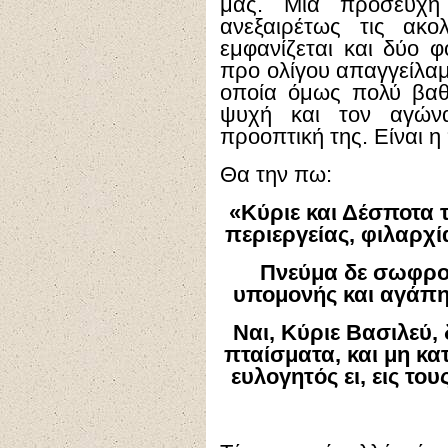
μας. Μία προσευχή
ανεξαιρέτως τις ακο
εμφανίζεται και δύο 
προ ολίγου απαγγείλαμ
οποία όμως πολύ βαθ
ψυχή και τον αγώνα
προοπτική της. Είναι 
Θα την πω:
«Κύριε και Δέσποτα 
περιεργείας, φιλαρχί
Πνεύμα δε σωφρο
υπομονής και αγάπη
Ναι, Κύριε Βασιλεύ,
πταίσματα, και μη κατ
ευλογητός ει, εις το