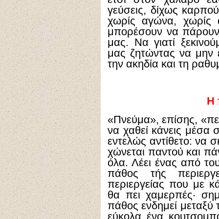
γεύσεις, δίχως καρπού
χωρίς αγώνα, χωρίς 
μπορέσουν να πάρουν 
μας. Να γιατί ξεκινο
μας ζητώντας να μην ε
την ακηδία και τη ραθυ
Η 
«Πνεύμα», επίσης, «περ
να χαθεί κάνεις μέσα σ
εντελώς αντίθετο: να 
χώνεται παντού και πάν
όλα. Λέει ένας από το
πάθος τής περιεργ
περιεργείας που με κ
θα πει χαμερπές· ση
πάθος ενδημεί μεταξύ 
εύκολα ένα κουτσομπο