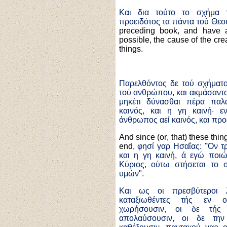
Και δια τούτο το σχήμα τ
προειδότος τα πάντα τού Θεο
preceding book, and have 
possible, the cause of the crea
things.
Παρελθόντος δε τού σχήματο
τού ανθρώπου, και ακμάσαντο
μηκέτι δύνασθαι πέρα παλ
καινός, και η γη καινή· ε
άνθρωπος αεί καινός, και πρ
And since
(
or
,
that
)
these thin
end
,
φησί γαρ Ησαΐας: "Όν τ
και η γη καινή, ά εγώ ποιώ,
Κύριος, ούτω στήσεται το
υμών".
Και
ως οι πρεσβύτεροι λ
καταξιωθέντες τής εν ο
χωρήσουσιν, οι δε τής
απολαύσουσιν, οι δε τη