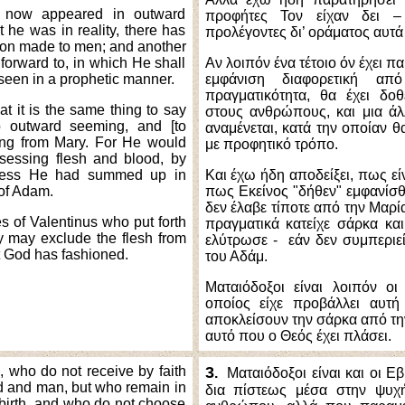
s now appeared in outward
προφήτες Τον είχαν δει 
 he was in reality, there has
προλέγοντες δι’ οράματος αυτά
sion made to men; and another
forward to, in which He shall
Αν λοιπόν ένα τέτοιο όν έχει π
een in a prophetic manner.
εμφάνιση διαφορετική α
πραγματικότητα, θα έχει δο
t it is the same thing to say
στους ανθρώπους, και μια ά
o outward seeming, and [to
αναμένεται, κατά την οποίαν θ
hing from Mary. For He would
με προφητικό τρόπο.
sessing flesh and blood, by
less He had summed up in
Και έχω ήδη αποδείξει, πως είν
 of Adam.
πως Εκείνος "δήθεν" εμφανίσθη
δεν έλαβε τίποτε από την Μαρί
es of Valentinus who put forth
πραγματικά κατείχε σάρκα κα
ey m
a
y exclude the flesh from
ελύτρωσε - εάν δεν συμπεριεί
t God has fashioned.
του Αδάμ.
Ματαιόδοξοι είναι λοιπόν ο
οποίος είχε προβάλλει αυτ
αποκλείσουν την σάρκα από τη
αυτό που ο Θεός έχει πλάσει.
, who do not receive by faith
3
.
Ματαιόδοξοι είναι και οι Εβι
od and man, but who remain in
δια πίστεως μέσα στην ψυχ
] birth, and who do not choose