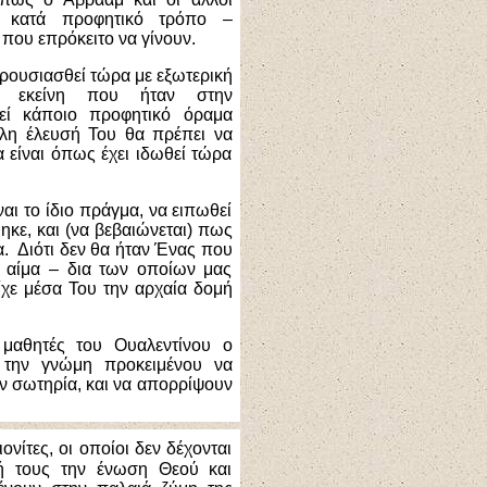
– κατά προφητικό τρόπο –
 που επρόκειτο να γίνουν.
αρουσιασθεί τώρα με εξωτερική
πό εκείνη που ήταν στην
θεί κάποιο προφητικό όραμα
λλη έλευσή Του θα πρέπει να
α είναι όπως έχει ιδωθεί τώρα
αι το ίδιο πράγμα, να ειπωθεί
κε, και (να βεβαιώνεται) πως
α. Διότι δεν θα ήταν Ένας που
ι αίμα – δια των οποίων μας
χε μέσα Του την αρχαία δομή
ι μαθητές του Ουαλεντίνου ο
ή την γνώμη προκειμένου να
ν σωτηρία, και να απορρίψουν
ονίτες, οι οποίοι δεν δέχονται
ή τους την ένωση Θεού και