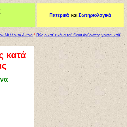
ς
Πατερικά
και
Σωτηριολογικά
στον Μέλλοντα Αιώνα
*
Πώς ο κατ' εικόνα τού Θεού άνθρωπος γίνεται καθ'
ς κατά
ας
ώνα