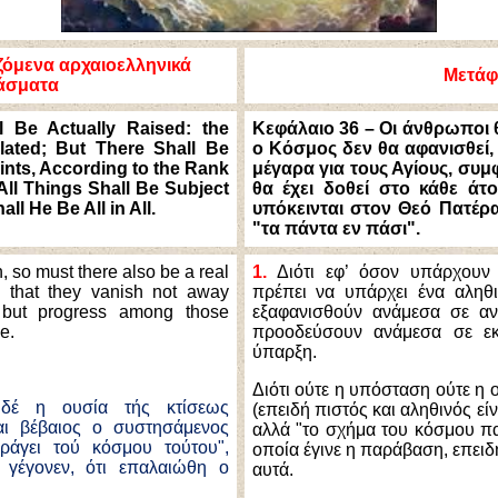
όμενα αρχαιοελληνικά
Μετά
άσματα
l Be Actually Raised: the
Κεφάλαιο 36 – Οι άνθρωποι
lated; But There Shall Be
ο Κόσμος δεν θα αφανισθεί
ints, According to the Rank
μέγαρα για τους Αγίους, σ
 All Things Shall Be Subject
θα έχει δοθεί στο κάθε ά
ll He Be All in All.
υπόκεινται στον Θεό Πατέρα
"τα πάντα εν πάσι".
, so must there also be a real
1.
Διότι εφ’ όσον υπάρχουν 
, that they vanish not away
πρέπει να υπάρχει ένα αληθ
, but progress among those
εξαφανισθούν ανάμεσα σε α
e.
προοδεύσουν ανάμεσα σε εκ
ύπαρξη.
Διότι ούτε η υπόσταση ούτε η ο
δέ η ουσία τής κτίσεως
(επειδή πιστός και αληθινός εί
και βέβαιος ο συστησάμενος
αλλά "το σχήμα του κόσμου παρ
ράγει τού κόσμου τούτου",
οποία έγινε η παράβαση, επει
ς γέγονεν, ότι επαλαιώθη ο
αυτά.