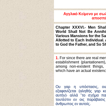
Αγγλικό
Κείμενο
με σωζ
αποσπ
Chapter XXXVI.- Men Shal
World Shall Not Be Annihi
Various Mansions for the Sa
Allotted to Each Individual.
to God the Father, and So Sha
1.
For since there are real men
establishment (plantationem)
among non-existent things
which have an actual existenc
Ου γαρ η υπόστασις, ου
εξαφανίζεται (αληθής γαρ 
αυτήν)· αλλά "το σχήμα πα
τουτέστιν εν οις παράβασι
άνθρωπος εν αυτοίς.