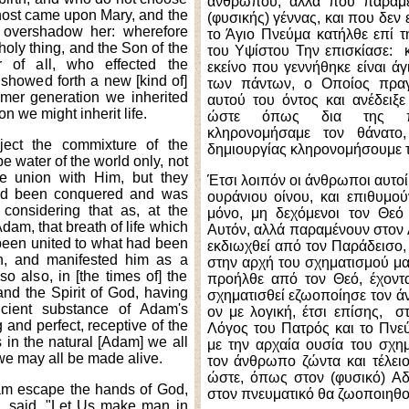
ανθρώπου, αλλά που παραμέ
host came upon Mary, and the
(φυσικής) γέννας, και που δεν
 overshadow her: wherefore
το Άγιο Πνεύμα κατήλθε επί 
oly thing, and the Son of the
του Υψίστου Την επισκίασε: 
 of all, who effected the
εκείνο που γεννήθηκε είναι άγ
 showed forth a new [kind of]
των πάντων, ο
Ο
ποίος πρα
rmer generation we inherited
αυτού του όντος και ανέδειξε 
n we might inherit life.
ώστε όπως δια της προ
κληρονομήσαμε τον θάνατο
ject the commixture of the
δημιουργίας κληρονομήσουμε τ
e water of the world only, not
e union with Him, but they
Έτσι λοιπόν οι άνθρωποι αυτοί
ad been conquered and was
ουράνιου οίνου, και επιθυμο
considering that as, at the
μόνο, μη δεχόμενοι τον Θεό
dam, that breath of life which
Αυτόν, αλλά παραμένουν στον Α
een united to what had been
εκδιωχθεί από τον Παράδεισο,
n, and manifested him as a
στην αρχή του σχηματισμού μα
 also, in [the times of] the
προήλθε από τον Θεό, έχοντα
nd the Spirit of God, having
σχηματισθεί εζωοποίησε τον ά
cient substance of Adam's
ον με λογική, έτσι επίσης, στ
 and perfect, receptive of the
Λόγος του Πατρός και το Πνεύ
s in the natural [Adam] we all
με την αρχαία ουσία του σχη
 we may all be made alive.
τον άνθρωπο ζώντα και τέλειο,
ώστε, όπως στον (φυσικό) Αδά
am escape the hands of God,
στον πνευματικό θα ζωοποιηθο
, said, "Let Us make man in