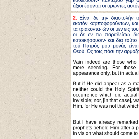
καθέξουσιν· πανταχού γαρ 
άξιοι έσονται οι ορώντες αυτόν
2.
Είναι δε την διαστολήν τ
εκατόν καρποφορούντων, και 
τα τριάκοντα· ών οι μεν εις τ
οι δε εν τω παραδείσω δια
κατοικήσουσιν· και δια τούτο 
τού Πατρός μου μονάς είνα
Θεού, Ός τοις πάσι την αρμόζ
Vain indeed are those who 
mere seeming. For these
appearance only, but in actual 
But if He did appear as a m
neither could the Holy Spir
occurrence which did actually
invisible; nor, [in that case], 
Him, for He was not that whic
But
I have already remarked
prophets beheld Him after a pr
in vision what should come to