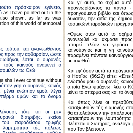
Και γι' αυτό, το σχήμα αυτ
ούτο πρόσκαιρον εγένετο
,
προγνωρίζοντος τα πάντα 
ύ
as I have pointed out in the
προηγούμενο βιβλίο και όπως 
also shown, as far as was
δυνατόν, την αιτία της δημιο
tion of this world of temporal
κοσμικών/παροδικών πραγμάτ
«Όμως όταν αυτό το σχήμα
ανανεωθεί και ακμάσει προ
μπορεί πλέον να γεράσει 
ς τούτου, και ανανεωθέντος
καινούργιος και η γη καινούρ
ς προς την αφθαρσίαν, ώστε
παραμένει πάντοτε καινούργιο
αιωθήναι, έσται ο ουρανός
με τον Θεό.
ν τούς καινούς αναμενεί ο
οσομιλών τω Θεώ·
Και εφ’ όσον αυτά τα πράγματα
ο Ησαϊας (66:22) είπε: «Επει
gs shall ever continue without
ενώπιόν μου ο ουρανός καινούρ
ρόπον γαρ ο ουρανός καινός
οποία Εγώ φτιάχνω, λέει ο Κύ
 μένει ενώπιον εμού, λέγει
μένει το σπέρμα σας και το όνο
 σπέρμα υμών και το όνομα
Και όπως λένε οι πρεσβύτε
καταξιωθούν τής διαμονής στο
έγουσι, τότε και οι μεν
θα απολαύσουν την απόλαυση τ
υρανώ διατριβής, εκείσε
κατακτήσουν την λαμπρότητα 
 τού παραδείσου τρ
υ
φής
βλέπεται ο Σωτήρας, ανάλογα με
ν λαμπρότητα τής πόλεως
που Τον βλέπουν.