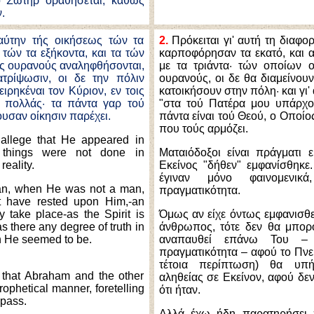
ο Σωτήρ οραθήσεται, καθώς
.
αύτην τής οικήσεως τών τα
2.
Πρόκειται γι' αυτή τη διαφο
τών τα εξήκοντα, και τα τών
καρποφόρησαν τα εκατό, και α
ους ουρανούς αναληφθήσονται,
με τα τριάντα· τών οποίων 
τρίψωσιν, οι δε την πόλιν
ουρανούς, οι δε θα διαμείνουν
ειρηκέναι τον Κύριον, εν τοις
κατοικήσουν στην πόλη· και γι'
ι πολλάς· τα πάντα γαρ τού
"στα τού Πατέρα μου υπάρχο
ουσαν οίκησιν παρέχει.
πάντα είναι τού Θεού, ο Οποίος
που τούς αρμόζει.
allege that He appeared in
 things were not done in
Ματαιόδοξοι είναι πράγματι ε
reality.
Εκείνος "δήθεν" εμφανίσθηκε.
έγιναν μόνο φαινομενικ
an, when He was not a man,
πραγματικότητα.
it have rested upon Him,-an
 take place-as the Spirit is
Όμως αν είχε όντως εμφανισθ
was there any degree of truth in
άνθρωπος, τότε δεν θα μπορ
h He seemed to be.
αναπαυθεί επάνω Του –
πραγματικότητα – αφού το Πνε
τέτοια περίπτωση) θα υπ
 that Abraham and the other
αληθείας σε Εκείνον, αφού δεν
ophetical manner, foretelling
ότι ήταν.
 pass.
Αλλά έχω ήδη παρατηρήσει 