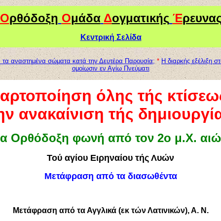
Ο
ρθόδοξη
Ο
μάδα
Δ
ογματικής
Έ
ρευνα
Κεντρική Σελίδα
ν τα αναστημένα σώματα κατ
ά
την Δευτέρα Παρουσία;
*
Η διαρκής εξέλιξη 
ομοίωσιν εν Αγίω Πνεύματι
αρτοποίηση όλης τής κτίσεω
ην ανακαίνιση τής δημιουργί
α Ορθόδοξη φωνή από τον 2ο μ.Χ. αι
Τού αγίου Ειρηναίου τής Λυών
Μετάφραση
από τα διασωθέντα
Μετάφραση από τα Αγγλικά (εκ τών Λατινικών), Α. Ν.