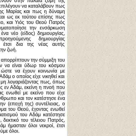
νουν στην παλαιά ζύμη της
 επιλέγουν να καταλάβουν πως
της Μαρίας και πως η δύναμη
και ως εκ τούτου επίσης πως
ιο, και Υιός του Θεού Πατρός
γματοποίησε την ενσάρκωση
ένα νέο (είδος) δημιουργίας,
ηγούμενης δημιουργίας
, έτσι δια της νέας αυτής
ην ζωή.
 απορρίπτουν την σύμμιξη του
ύν να είναι ύδωρ του κόσμου
 ώστε να έχουν κοινωνία με
δάμ ο οποίος είχε νικηθεί και
 μη λογαριάζοντας πως, όπως
ς εν Αδάμ, εκείνη η πνοή που
ς ενωθεί με εκείνο που είχε
νθρωπο και τον κατέστησε ένα
ην (εποχή της) συντέλειας, ο
μα του Θεού, έχοντας ενωθεί
ματισμού του Αδάμ κατέστησε
 δεκτικό του τέλειου Πατρός,
μ ήμασταν όλοι νεκροί, έτσι
ύμε όλοι.