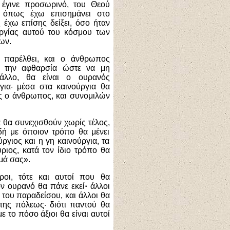
ό έγινε προσωρινό, του Θεού
- όπως έχω επισημάνει στο
έχω επίσης δείξει, όσο ήταν
υργίας αυτού του κόσμου των
ων.
 παρέλθει, και ο άνθρωπος
ς την αφθαρσία ώστε να μη
άλλο, θα είναι ο ουρανός
γ
ια· μέσα στα καινούργια θα
ς ο άνθρωπος, και συνομιλών
 θα συνεχισθούν χωρίς τέλος,
δή με όποιον τρόπο θα μένει
γιος και η γη καινούργια, τα
ριος, κατά τον ίδιο τρόπο θα
μά σας».
ροι, τότε και αυτοί που θα
ν ουρανό θα πάνε εκεί
·
άλλοι
ου παραδείσου, και άλλοι θα
της πόλεως· διότι παντού θα
 το πόσο άξιοι θα είναι αυτοί