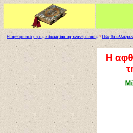
Η αφθαρτοποίηση της κτίσεως δια της ενανθρώπισης
*
Π
ώ
ς θα αλλάξου
Η αφθ
τ
Μί