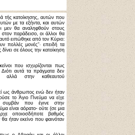
ρά τής κατοίκησης, αυτών που
υτών με τα εξήντα, και αυτών
οι μεν θα αναληφθούν στους
 στον παράδεισο, οι άλλοι θα
 αυτό ειπώθηκε από τον Κύριο:
υν πολλές μονές"· επειδή τα
 δίνει σε όλους την κατοίκηση
κείνοι που ισχυρίζονται πως
 Διότι αυτά τα πράγματα δεν
ά, αλλά στην καθεαυτού
εί ως άνθρωπος ενώ δεν ήταν
ούσε το Άγιο Πνεύμα να είχε
 συμβάν που έγινε στην
ύμα είναι αόρατο
·
ούτε (σε μια
ήρχε οποιοσδήποτε βαθμός
 θα ήταν εκείνο που φαινόταν
πως ο Αβραάμ και οι άλλοι