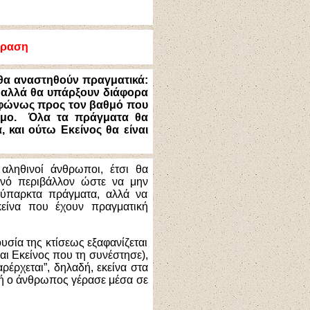
φραση
 θα αναστηθούν πραγματικά:
,
αλλά
θα υπάρξουν διάφορα
υμφώνως προς τον βαθμό που
τομο. Όλα τα πράγματα θα
, και ούτω Εκείνος θα είναι
αληθινοί άνθρωποι, έτσι θα
ινό περιβάλλον ώστε να μην
νύπαρκτα πράγματα, αλλά να
είνα που έχουν πραγματική
υσία της κτίσεως εξαφανίζεται
ναι Εκείνος που τη συνέστησε),
έρχεται”, δηλαδή, εκείνα στα
δή ο άνθρωπος γέρασε μέσα σε