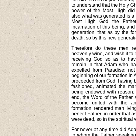
to understand that the Holy G
power of the Most High did
also what was generated is a h
Most High God the Father
incarnation of this being, and
generation; that as by the fo
death, so by this new generatio
Therefore do these men re
heavenly wine, and wish it to b
receiving God so as to hav
remain in that Adam who h
expelled from Paradise: not 
beginning of our formation in A
proceeded from God, having b
fashioned, animated the ma
being endowed with reason; so
end, the Word of the Father a
become united with the an
formation, rendered man living
perfect Father, in order that a
were dead, so in the spiritual
For never at any time did Ad
to whom the Father speaking