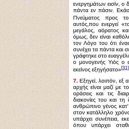
ενεργημάτων εισίν, ο 
πάντα εν πάσιν. Εκάσ
Πνεύματος προς τ
αυτός,που ενεργεί «τ
μεγάλος, αόρατος κα
όμως, δεν είναι καθό
τον Λόγο του ότι ένα
συνέχει τα πάντα και 
γράφτηκε στο ευαγγέλ
ο μονογενής Υιός ο 
[31]
εκείνος εξηγήσατο»
7.
Εξηγεί, λοιπόν, εξ α
αρχής είναι μαζί με τ
οράσεις και τις διαι
διακονίες του και τη
ανθρώπινο γένος κατ'
στον κατάλληλο χρόνο
υπάρχει συνέπεια, εκ
όπου υπάρχει σταθε