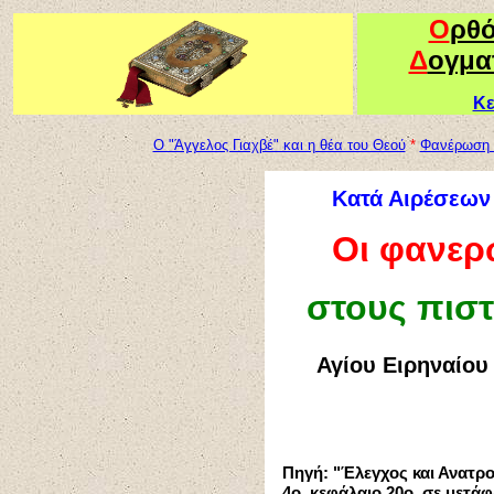
Ο
ρθ
Δ
ογμα
Κε
Ο "Άγγελος Γιαχβέ" και η θέα του Θεού
*
Φανέρωση 
Κατά Αιρέσεων
Οι φανερ
στους πιστ
Αγίου Ειρηναίου
Πηγή: "Έλεγχος και Ανατρ
4
ο, κεφάλαιο 20ο, σε μετά