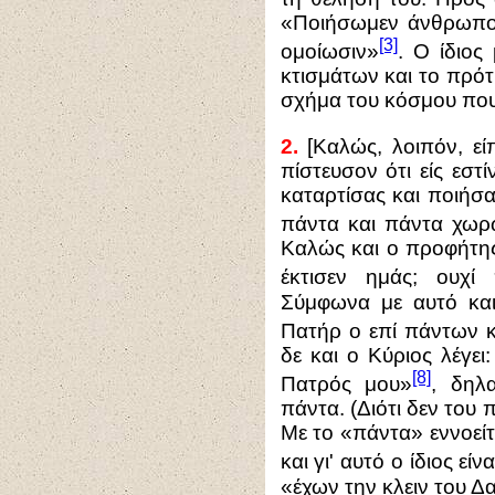
«Ποιήσωμεν άνθρωπον 
[3]
ομοίωσιν»
. Ο ίδιος
κτισμάτων και το πρό
σχήμα του κόσμου που
2.
[Καλώς, λοιπόν, εί
πίστευσον ότι είς εστ
καταρτίσας και ποιήσας
πάντα και πάντα χωρ
Καλώς και ο προφήτης
έκτισεν ημάς; ουχί
Σύμφωνα με αυτό και
Πατήρ ο επί πάντων κ
δε και ο Κύριος λέγε
[8]
Πατρός μου»
, δηλ
πάντα. (Διότι δεν του 
Με το «πάντα» εννοείτα
και γι' αυτό ο ίδιος ε
«έχων την κλειν του Δαυ