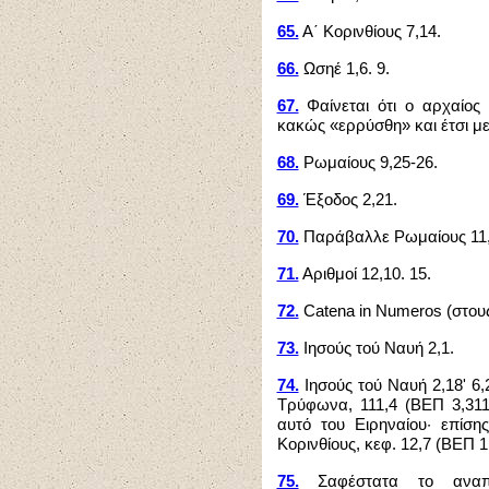
65.
Α΄ Κορινθίους 7,14.
66.
Ωσηέ 1,6. 9.
67.
Φαίνεται ότι ο αρχαίος
κακώς «ερρύσθη» και έτσι με
68.
Ρωμαίους 9,25-26.
69.
Έξοδος 2,21.
70.
Παράβαλλε Ρωμαίους 11,
71.
Αριθμοί 12,10. 15.
72.
Catena in Numeros (στους
73.
Ιησούς τού Ναυή 2,1.
74.
Ιησούς τού Ναυή 2,18' 6,
Τρύφωνα, 111,4 (ΒΕΠ 3,311,
αυτό του Ειρηναίου· επίση
Κορινθίους, κεφ. 12,7 (ΒΕΠ 1
75.
Σαφέστατα το αναπτ