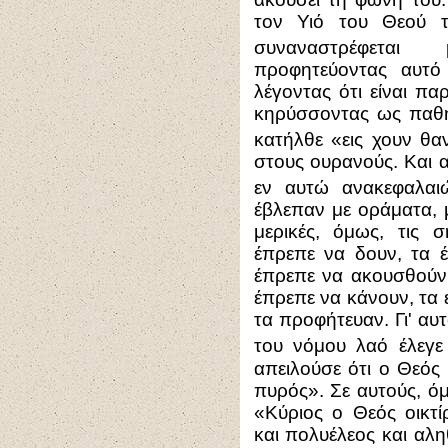
τον Υιό του Θεού 
συναναστρέφετα
προφητεύοντας αυτό
λέγοντας ότι είναι π
κηρύσσοντας ως παθη
κατήλθε «εις χουν θα
στους ουρανούς. Και α
εν αυτώ ανακεφαλαι
έβλεπαν με οράματα, μ
μερικές, όμως, τις
έπρεπε να δουν, τα 
έπρεπε να ακουσθούν
έπρεπε να κάνουν, τα 
τα προφήτευαν. Γι' α
του νόμου λαό έλεγε
απειλούσε ότι ο Θεός
πυρός». Σε αυτούς, ό
«Κύριος ο Θεός οικτ
και πολυέλεος και αλη