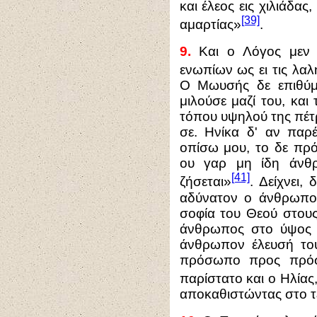
και έλεος εις χιλιάδας
[39]
αμαρτίας»
.
9.
Και ο Λόγος μεν 
ενωπίων ως ει τις λαλ
Ο Μωυσής δε επιθύμ
μιλούσε μαζί του, και 
τόπου υψηλού της πέτρ
σε. Ηνίκα δ' αν παρέ
οπίσω μου, το δε πρ
ου γαρ μη ίδη άνθ
[41]
ζήσεται»
. Δείχνει, 
αδύνατον ο άνθρωπος
σοφία του Θεού στους
άνθρωπος στο ύψος τ
άνθρωπον έλευσή του.
πρόσωπο προς πρό
παρίστατο και ο Ηλίας
αποκαθιστώντας στο τ