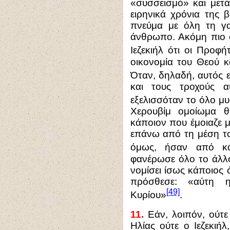
«συσσεισμό» και μετ
ειρηνικά χρόνια της 
πνεύμα με όλη τη γα
άνθρωπο. Ακόμη πιο σ
Ιεζεκιήλ ότι οι Προφ
οικονομία του Θεού κα
Όταν, δηλαδή, αυτός ε
και τους τροχούς 
εξελισσόταν το όλο μυ
Χερουβίμ ομοίωμα 
κάποιον που έμοιαζε 
επάνω από τη μέση το
όμως, ήσαν από κ
φανέρωσε όλο το άλλ
νομίσει ίσως κάποιος ό
πρόσθεσε: «αύτη 
[49]
Κυρίου»
.
11.
Εάν, λοιπόν, ούτε
Ηλίας ούτε ο Ιεζεκιή