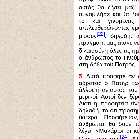
αυτός θα ζήσει μαζί
συνομιλήσει και θα β
το και γινόμενος
απελευθερώνοντας εμ
[22]
μισούν
, δηλαδή, 
πράγματι, μας έκανε ν
δικαιοσύνη όλες τις η
ο άνθρωπος το Πνεύμ
στη δόξα του Πατρός.
5.
Αυτά προφήτευαν οι
αόρατος ο Πατήρ των
άλλος ήταν αυτός που
μερικοί. Αυτοί δεν ξέ
Διότι η προφητεία εί
δηλαδή, το ότι προση
ύστερα. Προφήτευαν
άνθρωποι θα δουν τ
λέγει: «Μακάριοι οι κ
[24]