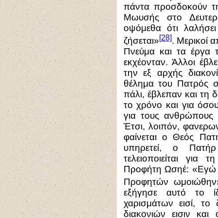
πάντα προσδοκούν την
Μωυσής στο Δευτερ
οψόμεθα ότι λαλήσε
[28]
ζήσεται»
. Μερικοί 
Πνεύμα και τα έργα 
εκχέονταν. Άλλοι έβλ
την εξ αρχής διακον
θέλημα του Πατρός σ
πάλι, έβλεπαν και τη
το χρόνο και για όσο
για τους ανθρώπους 
Έτσι, λοιπόν, φανερω
φαίνεται ο Θεός Πατή
υπηρετεί, ο Πατή
τελειοποιείται για 
Προφήτη Ωσηέ: «Εγώ ο
Προφητών ωμοιώθην
εξήγησε αυτό το ίδ
χαρισμάτων εισί, το 
διακονιών εισιν και 