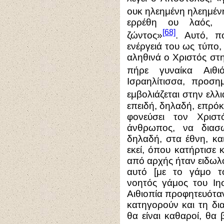
ουκ ηλεημένη ηλεημέν
ερρέθη ου λαός, ε
[68]
ζώντος»
. Αυτό, π
ενέργειά του ως τύπο,
αληθινά ο Χριστός στ
πήρε γυναίκα Αιθιό
Ισραηλίτισσα, προσημ
εμβολιάζεται στην ελλι
επειδή, δηλαδή, επρόκ
φονεύσει τον Χρισ
άνθρωπος, να διασω
δηλαδή, στα έθνη, κα
εκεί, όπου κατήρτισε 
από αρχής ήταν ειδωλολ
αυτό [με το γάμο 
νοητός γάμος του Ιη
Αιθιοπία προφητευότα
κατηγορούν και τη δι
θα είναι καθαροί, θα