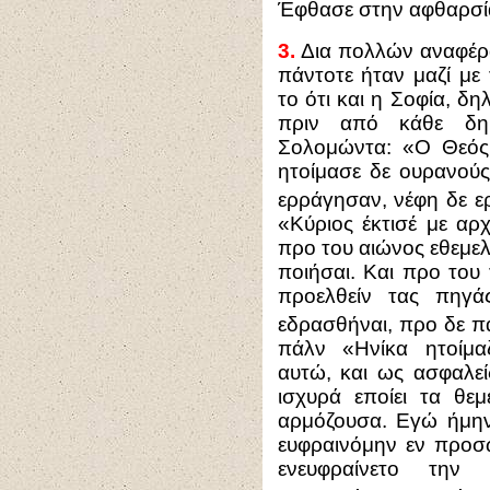
Έφθασε στην αφθαρσί
3.
Δια πολλών αναφέραμ
πάντοτε ήταν μαζί με
το ότι και η Σοφία, δ
πριν από κάθε δημ
Σολομώντα: «Ο Θεός 
ητοίμασε δε ουρανούς
ερράγησαν, νέφη δε 
«Κύριος έκτισέ με αρ
προ του αιώνος εθεμελ
ποιήσαι. Και προ του
προελθείν τας πηγ
εδρασθήναι, προ δε π
πάλν «Ηνίκα ητοίμα
αυτώ, και ως ασφαλεί
ισχυρά εποίει τα θε
αρμόζουσα. Εγώ ήμην
ευφραινόμην εν προσ
ενευφραίνετο την 