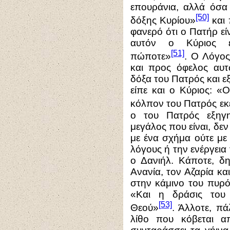
επουράνια, αλλά όσα
[50]
δόξης Κυρίου»
και 
φανερό ότι ο Πατήρ εί
αυτόν ο Κύριος ε
[51]
πώποτε»
. Ο Λόγος
και προς όφελος αυ
δόξα του Πατρός και ε
είπε και ο Κύριος: «
κόλπον του Πατρός εκ
ο του Πατρός εξηγη
μεγάλος που είναι, δε
με ένα σχήμα ούτε με
λόγους ή την ενέργεια
ο Δανιήλ. Κάποτε, δ
Ανανία, τον Αζαρία κα
στην κάμινο του πυρό
«Και η δράσις του 
[53]
Θεού»
. Άλλοτε, πά
λίθο που κόβεται α