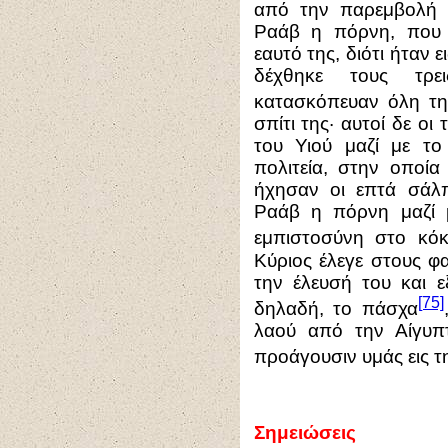
από την παρεμβολή 
Ραάβ η πόρνη, που ε
εαυτό της, διότι ήταν
δέχθηκε τους τρε
κατασκόπευαν όλη τ
σπίτι της· αυτοί δε οι
του Υιού μαζί με τ
πολιτεία, στην οποία 
ήχησαν οι επτά σάλπ
Ραάβ η πόρνη μαζί με
εμπιστοσύνη στο κόκ
Κύριος έλεγε στους φ
την έλευσή του και ε
[75]
δηλαδή, το πάσχα
λαού από την Αίγυπτ
προάγουσιν υμάς εις 
Σημειώσεις