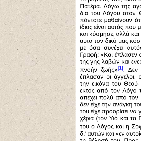
Πατέρα. Λόγω της αγά
δια του Λόγου στον 
πάντοτε μαθαίνουν ότ
ίδιος είναι αυτός που 
και κόσμησε, αλλά και
αυτά τον δικό μας κόσμ
με όσα συνέχει αυτός
Γραφή: «Και έπλασεν 
της γης λαβών και εν
[1]
πνοήν ζωής»
. Δεν
έπλασαν οι άγγελοι, 
την εικόνα του Θεού·
εκτός από τον Λόγο 
απέχει πολύ από τον 
δεν είχε την ανάγκη το
του είχε προορίσει να γ
χέρια (τον Υιό και το
του ο Λόγος και η Σο
δι' αυτών και «εν αυτο
τη θέλησή του. Προς 