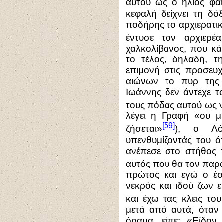
αυτού ως ο ήλιος φαί
κεφαλή δείχνει τη δό
ποδήρης το αρχιερατικ
έντυσε τον αρχιερέ
χαλκολίβανος, που κά
το τέλος, δηλαδή, τ
επιμονή στις προσευχ
αιώνων το πυρ της 
Ιωάννης δεν άντεχε τ
τους πόδας αυτού ως 
λέγει η Γραφή «ου 
[59]
ζήσεται»
), ο Λό
υπενθυμίζοντάς του ότ
ανέπεσε στο στήθος τ
αυτός που θα τον παρ
πρώτος και εγώ ο έσ
νεκρός και ιδού ζων ε
και έχω τας κλεις το
μετά από αυτά, όταν 
όραμα, είπε: «Είδο