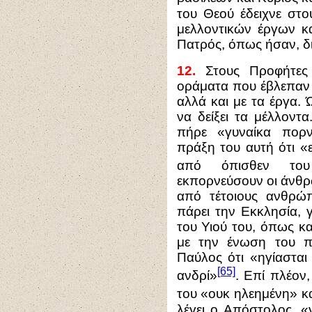
του Θεού έδειχνε στ
μελλοντικών έργων κα
Πατρός, όπως ήσαν, δι
12.
Στους Προφήτες 
οράματα που έβλεπαν 
αλλά και με τα έργα.
να δείξει τα μέλλοντ
πήρε «γυναίκα πορν
πράξη του αυτή ότι «
από όπισθεν του
εκπορνεύσουν οι άνθρ
από τέτοιους ανθρώ
πάρει την Εκκλησία, 
του Υιού του, όπως κ
με την ένωση του πρ
Παύλος ότι «ηγίασται
[65]
ανδρί»
. Επί πλέον
του «ουκ ηλεημένη» κ
λέγει ο Απόστολος, «