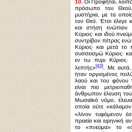
10.
Οι Προφήται, λοιπό
πρόσωπο του Θεού, 
μυστήρια, με τα οποί
τον Θεό. Έτσι έλεγε 
και στήση ενώπιον 
Κύριος· και ιδού πνεύ
συντρίβον πέτρας ενώ
Κύριος· και μετά το
συσσεισμώ Κύριος· κα
εν τω πυρι Κύριος·
[43]
λεπτής»
. Με αυτά
ήταν οργισμένος πολύ
λαού και του φόνου
είναι πιο μετριοπα
άνθρωπον έλευση του 
Μωσαϊκό νόμο, έλευσ
οποία ούτε «κάλαμον 
«λίνον τυφόμενον έσ
πραεία και ειρηνική α
το «πνεύμα» το «σ