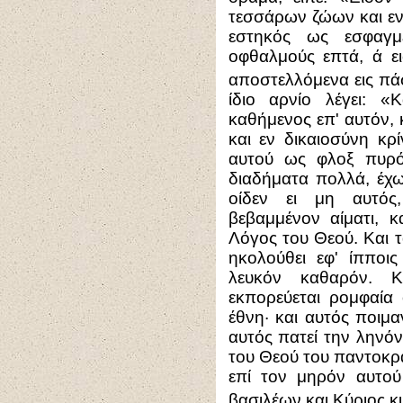
τεσσάρων ζώων και ε
εστηκός ως εσφαγμ
οφθαλμούς επτά, ά ε
αποστελλόμενα εις πά
ίδιο αρνίο λέγει: «
καθήμενος επ' αυτόν, 
και εν δικαιοσύνη κρί
αυτού ως φλοξ πυρό
διαδήματα πολλά, έχω
οίδεν ει μη αυτός,
βεβαμμένον αίματι, κ
Λόγος του Θεού. Και 
ηκολούθει εφ' ίπποις
λευκόν καθαρόν. 
εκπορεύεται ρομφαία 
έθνη· και αυτός ποιμ
αυτός πατεί την ληνό
του Θεού του παντοκράτ
επί τον μηρόν αυτού
βασιλέων και Κύριος κ