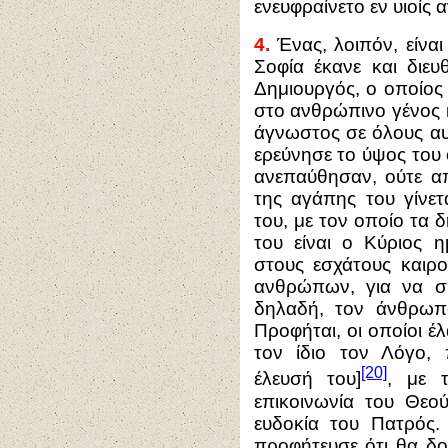
ενευφραίνετο εν υιοί
4.
Ένας, λοιπόν, είναι
Σοφία έκανε και διευ
Δημιουργός, ο οποίος
στο ανθρώπινο γένος κ
άγνωστος σε όλους αυτ
ερεύνησε το ύψος του 
ανεπαύθησαν, ούτε α
της αγάπης του γίνε
του, με τον οποίο τα 
του είναι ο Κύριος 
στους εσχάτους καιρ
ανθρώπων, για να σ
δηλαδή, τον άνθρωπο
Προφήται, οι οποίοι 
τον ίδιο τον Λόγο,
[20]
έλευσή του]
, με 
επικοινωνία του Θεο
ευδοκία του Πατρός
προφήτευσε ότι θα δο