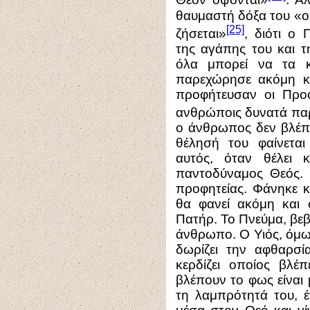
Θεόν όψονται»
. Α
θαυμαστή δόξα του «ο
[25]
ζήσεται»
, διότι ο
της αγάπης του και τ
όλα μπορεί να τα κ
παρεχώρησε ακόμη κ
προφήτευσαν οι Προφ
ανθρώποις δυνατά πα
ο άνθρωπος δεν βλέπε
θέλησή του φαίνετα
αυτός, όταν θέλει κ
παντοδύναμος Θεός. 
προφητείας. Φάνηκε κα
θα φανεί ακόμη και
Πατήρ. Το Πνεύμα, βεβ
άνθρωπο. Ο Υιός, όμω
δωρίζει την αφθαρσί
κερδίζει οποίος βλέ
βλέπουν το φως είναι
τη λαμπρότητά του, έ