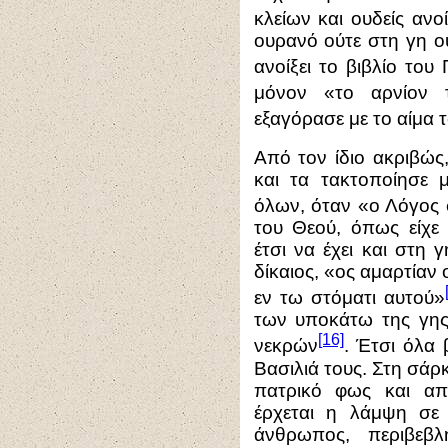
κλείων και ουδείς ανοί
ουρανό ούτε στη γη ο
ανοίξει το βιβλίο του 
μόνον «το αρνίον 
εξαγόρασε με το αίμα 
Από τον ίδιο ακριβώς
και τα τακτοποίησε 
όλων, όταν «ο Λόγος 
του Θεού, όπως είχε 
έτσι να έχει και στη 
δίκαιος, «ος αμαρτίαν
εν τω στόματι αυτού»
των υποκάτω της γης,
[16]
νεκρών
. Έτσι όλα 
Βασιλιά τους. Στη σάρ
πατρικό φως και α
έρχεται η λάμψη σε
άνθρωπος, περιβεβ