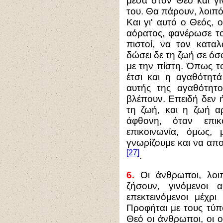
μέσα στον Θεό και γί
του. Θα πάρουν, λοιπό
Και γι' αυτό ο Θεός,
αόρατος, φανέρωσε το
πιστοί, να τον κατα
δώσει δε τη ζωή σε όσ
με την πίστη. Όπως το
έτσι και η αγαθότητά
αυτής της αγαθότητ
βλέπουν. Επειδή δεν ή
τη ζωή, και η ζωή αρ
άφθονη, όταν επι
επικοινωνία, όμως,
γνωρίζουμε και να απ
[27]
.
6.
Οι άνθρωποι, λοι
ζήσουν, γινόμενοι 
επεκτεινόμενοι μέχρ
Προφήται με τους τύπ
Θεό οι άνθρωποι, οι 