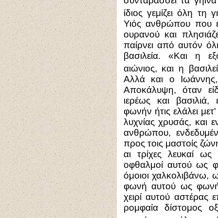
συνταράσσει τα γήινα 
ίδιος γεμίζει όλη τη γ
Υιός ανθρώπου που έ
ουρανού και πλησιάζ
παίρνει από αυτόν όλ
βασιλεία. «Και η εξ
αιώνιος, και η βασιλ
Αλλά και ο Ιωάννης
Αποκάλυψη, όταν εί
ιερέως και βασιλιά,
φωνήν ήτις ελάλει μετ'
λυχνίας χρυσάς, και 
ανθρώπου, ενδεδυμέ
προς τοις μαστοίς ζών
αι τρίχες λευκαί ως
οφθαλμοί αυτού ως φ
όμοιοι χαλκολιβάνω, 
φωνή αυτού ως φωνή 
χειρί αυτού αστέρας 
ρομφαία δίστομος οξ