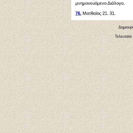
μνημονευόμενο Διάλογο.
76.
Ματθαίος 21. 31.
Δημιουργ
Τελευταία