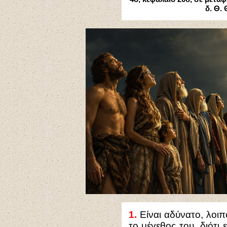
δ. Θ.
1.
Είναι αδύνατο, λοιπ
το μέγεθος του, διότι