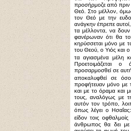
προσήρμοζε από πριν 
Θεό. Στο μέλλον, όμω
τον Θεό με την ευδο
ανάγκην έπρεπε αυτοί
τα μέλλοντα, να δουν 
φανέρωναν ότι θα το
κηρύσσεται μόνο με τ
του Θεού, ο Υιός και ο
τα αγιασμένα μέλη κ
Προετοιμάζεται ο 
προσαρμοσθεί σε αυτή
αποκαλυφθεί σε όσ
προφήτευαν μόνο με τ
και με το όραμα και μ
τους, αναλόγως με τ
αυτόν τον τρόπο, λοι
όπως λέγει ο Ησαΐας
είδον τοις οφθαλμοίς
άνθρωπος θα δει με
ακούσει τη φωνή του.