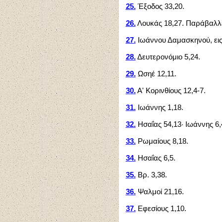
25.
Έξοδος 33,20.
26.
Λουκάς 18,27. Παράβαλλε
27.
Ιωάννου Δαμασκηνού, εις
28.
Δευτερονόμιο 5,24.
29.
Ωσηέ 12,11.
30.
Α' Κορινθίους 12,4-7.
31.
Ιωάννης 1,18.
32.
Ησαΐας 54,13· Ιωάννης 6,
33.
Ρωμαίους 8,18.
34.
Ησαΐας 6,5.
35.
Βρ. 3,38.
36.
Ψαλμοί 21,16.
37.
Εφεσίους 1,10.