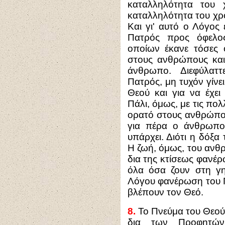
καταλληλότητα του 
καταλληλότητα του χρό
Και γι' αυτό ο Λόγος 
Πατρός προς όφελο
οποίων έκανε τόσες ο
στους ανθρώπους και
άνθρωπο. Διεφύλαττ
Πατρός, μη τυχόν γίν
Θεού και για να έχει
Πάλι, όμως, με τις πολ
ορατό στους ανθρώπου
για πέρα ο άνθρωπο
υπάρχει. Διότι η δόξα
Η ζωή, όμως, του ανθρ
δια της κτίσεως φανέ
όλα όσα ζουν στη γη
Λόγου φανέρωση του Π
βλέπουν τον Θεό.
8.
Το Πνεύμα του Θεού,
δια των Προφητών