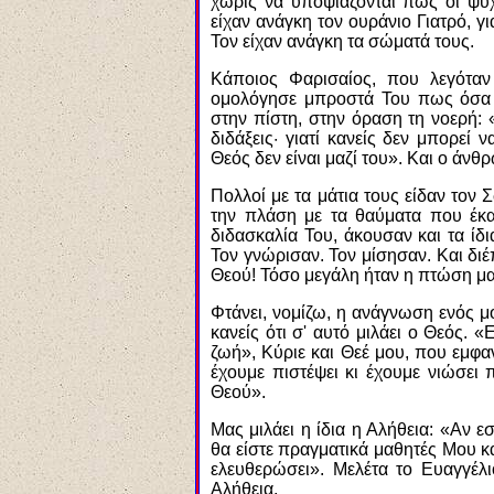
χωρίς να υποψιάζονται πως οι ψυχ
είχαν ανάγκη τον ουράνιο Γιατρό, γ
Τον είχαν ανάγκη τα σώματά τους.
Κάποιος Φαρισαίος, που λεγόταν
ομολόγησε μπροστά Του πως όσα 
στην πίστη, στην όραση τη νοερή: 
διδάξεις· γιατί κανείς δεν μπορεί
Θεός δεν είναι μαζί του». Και ο άνθ
Πολλοί με τα μάτια τους είδαν τον 
την πλάση με τα θαύματα που έκαν
διδασκαλία Του, άκουσαν και τα ίδι
Τον γνώρισαν. Τον μίσησαν. Και δι
Θεού! Τόσο μεγάλη ήταν η πτώση μα
Φτάνει, νομίζω, η ανάγνωση ενός μό
κανείς ότι σ' αυτό μιλάει ο Θεός. 
ζωή», Κύριε και Θεέ μου, που εμφα
έχουμε πιστέψει κι έχουμε νιώσει 
Θεού».
Μας μιλάει η ίδια η Αλήθεια: «Αν ε
θα είστε πραγματικά μαθητές Μου κα
ελευθερώσει». Μελέτα το Ευαγγέλι
Αλήθεια.