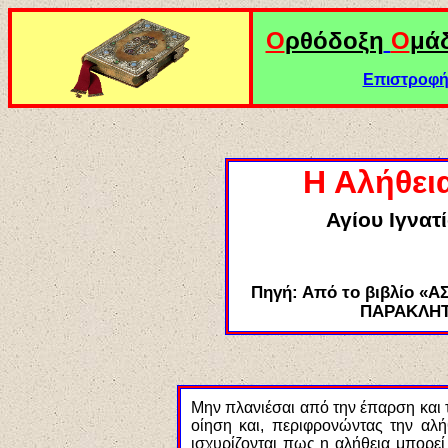
Ο
ρθόδοξη
Ο
μά
Επιστροφή 
Η Αλήθει
Αγίου Ιγνα
Πηγή: Από το βιβλίο «
ΠΑΡΑΚΛΗΤ
Μην πλανιέσαι από την έπαρση και 
οίηση και, περιφρονώντας την αλήθ
ισχυρίζονται πως η αλήθεια μπορεί