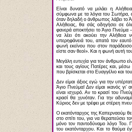
Είναι δυνατό να μιλάει η Αλήθε
σύμφωνα με τα λόγια του Σωτήρα, 
όταν δηλαδή ο άνθρωπος λάβει το Ά
Αλήθειας, θα σάς οδηγήσει σε όλ
φανερά αποκτήσει το Άγιο Πνεύμα –
να λέει ότι ακούει την Αλήθεια 
υπερηφάνειά του, απατά τον εαυτό
φωνή εκείνου που στον παράδεισο
είστε σαν θεοί». Και η φωνή αυτή το
Μεγάλη ευτυχία για τον άνθρωπο είν
και τους αγίους Πατέρες και, μέσω 
που βρίσκεται στο Ευαγγέλιο και το
Δεν είμαι άξιος εγώ για την υπέρτα
Άγιο Πνεύμα! Δεν είμαι ικανός γι'
είναι ισχυρό. Αν το κρασί του Πνεύ
κρασί θα χυνόταν. Για την αδυνα
Κύριος δεν με τρέφει με στέρεη πνευ
Ο εκατόνταρχος της Καπερναούμ θεώ
στο σπίτι του, για να θεραπεύσει το
μόνο τον παντοδύναμο λόγο Του. Π
του εκατόνταρχου. Και το θαύμα έ