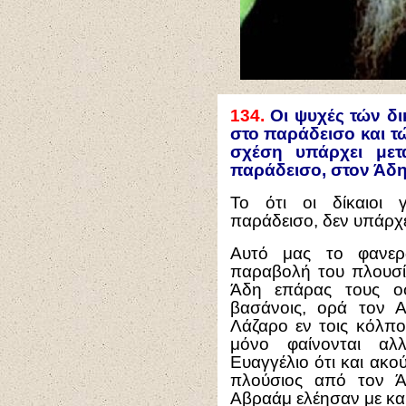
134.
Οι ψυχές τών δι
στο παράδεισο και 
σχέση υπάρχει μετ
παράδεισο, στον Άδη
Το ότι οι δίκαιοι 
παράδεισο, δεν υπάρχε
Αυτό μας το φανερ
παραβολή του πλουσίο
Άδη επάρας τους ο
βασάνοις, ορά τον 
Λάζαρο εν τοις κόλποι
μόνο φαίνονται αλ
Ευαγγέλιο ότι και ακού
πλούσιος από τον Ά
Αβραάμ ελέησαν με κα