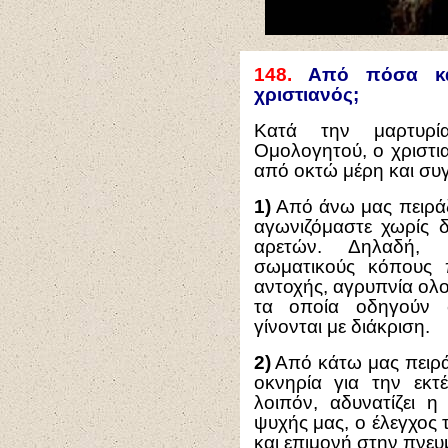
148.
Από πόσα και
χριστιανός;
Κατά την μαρτυρί
Ομολογητού, ο χριστι
από οκτώ μέρη και συγ
1)
Από άνω μας πειράζε
αγωνιζόμαστε χωρίς 
αρετών. Δηλαδή, ν
σωματικούς κόπους 
αντοχής, αγρυπνία ολο
τα οποία οδηγούν σ
γίνονται με διάκριση.
2)
Από κάτω μας πειράζ
οκνηρία για την εκ
λοιπόν, αδυνατίζει η
ψυχής μας, ο έλεγχος 
και επιμονή στην πνευ