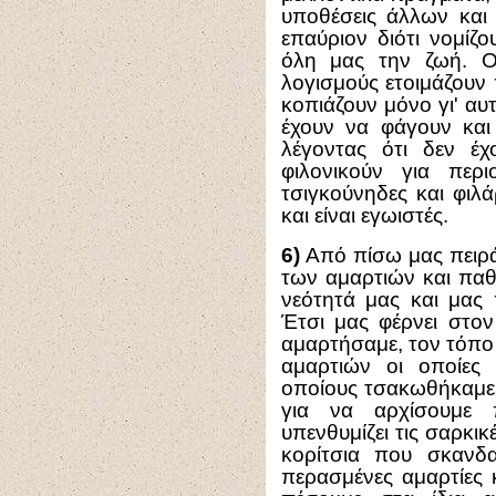
υποθέσεις άλλων και
επαύριον διότι νομίζο
όλη μας την ζωή. Οι
λογισμούς ετοιμάζουν 
κοπιάζουν μόνο γι' αυ
έχουν να φάγουν και
λέγοντας ότι δεν έ
φιλονικούν για περι
τσιγκούνηδες και φιλ
και είναι εγωιστές.
6)
Από πίσω μας πειράζ
των αμαρτιών και παθ
νεότητά μας και μας 
Έτσι μας φέρνει στο
αμαρτήσαμε, τον τόπο 
αμαρτιών οι οποίες
οποίους τσακωθήκαμε,
για να αρχίσουμε 
υπενθυμίζει τις σαρκικ
κορίτσια που σκανδα
περασμένες αμαρτίες 