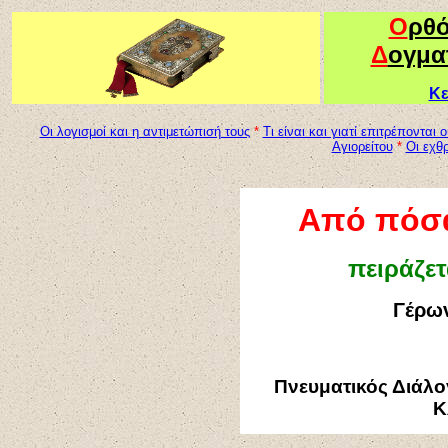
Ο
ρθ
Δ
ογμα
Κε
Οι λογισμοί και η αντιμετώπισή τους
*
Τι είναι και γιατί επιτρέπονται 
Αγιορείτου
*
Οι εχθρ
Από πόσα
πειράζετ
Γέρων
Πνευματικός Διάλο
Κ