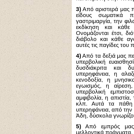
3)
Από αριστερά μας πε
είδους σωματικά 
γαστριμαργία, την φιλ
εκδίκηση και κάθε 
Ονομάζονται έτσι, δι
διάβολο και κάθε αγ
αυτές τις παγίδες του 
4)
Από τα δεξιά μας πε
υπερβολική ευαισθησ
δυσδιάκριτα και δ
υπερηφάνεια, η αλαζ
κενοδοξία, η μνησι
εγωισμός, η αίρεση
υπερβολική εμπιστο
αμφιβολία, η απιστία,
κλπ. Αυτά τα πάθη
υπερηφάνεια, από την
Άδη, δύσκολα γνωρίζον
5)
Από εμπρός μας 
μελλοντικά πράγματα,