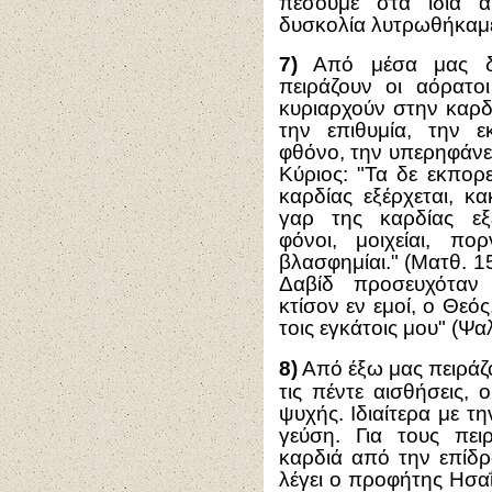
πέσουμε στα ίδια 
δυσκολία λυτρωθήκαμ
7)
Από μέσα μας δη
πειράζουν οι αόρατ
κυριαρχούν στην καρδ
την επιθυμία, την ε
φθόνο, την υπερηφάνει
Κύριος: "Τα δε εκπορ
καρδίας εξέρχεται, κ
γαρ της καρδίας εξέ
φόνοι, μοιχείαι, πορ
βλασφημίαι." (Ματθ. 15
Δαβίδ προσευχόταν 
κτίσον εν εμοί, ο Θεός
τοις εγκάτοις μου" (Ψαλ
8
)
Από έξω μας πειράζο
τις πέντε αισθήσεις, 
ψυχής. Ιδιαίτερα με τ
γεύση. Για τους πει
καρδιά από την επίδ
λέγει ο προφήτης Ησαΐ