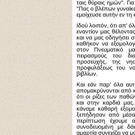
ταις θύραις ημών". Γι
"Πας ο βλέπων γυναίκ
εμοίχευσε αυτήν εν τη 
Ιδού λοιπόν, ότι απ' ό
εναντίον μας θέλοντας
και να μας οδηγήσει 
καθήκον να εξομολογ
στον Πνευματικό μ
πειρασμούς του δ
προσευχής, της νησ
προφυλάξεως του νο
βιβλίων.
Και εάν παρ' όλα αυτ
απομακρύνονται από κο
ότι οι ρίζες των παθώ
και στην καρδιά μας.
κάναμε καθαρή εξομ
ξεπήδησαν από μέσα 
περίπτωση έχουμε 
συνοδευομένη με δά
αμαρτία συνεχίζει να μ