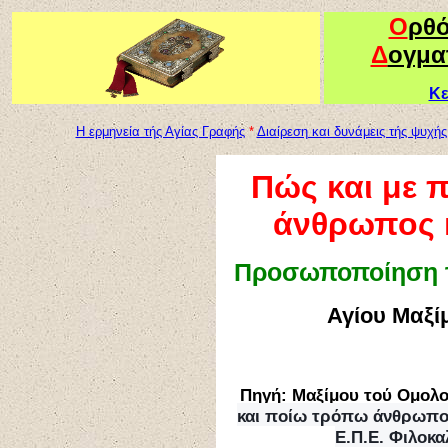
Ο
ρθ
Δ
ογμα
Κε
Η ερμηνεία τής Αγίας Γραφής
*
Διαίρεση και δυνάμεις τής ψυχής
Πώς και με π
άνθρωπος κ
Προσωποποίηση τ
Αγίου Μαξί
Πηγή: Μαξίμου τού Ομολο
και ποίω τρόπω άνθρωπος 
Ε.Π.Ε. Φιλοκα