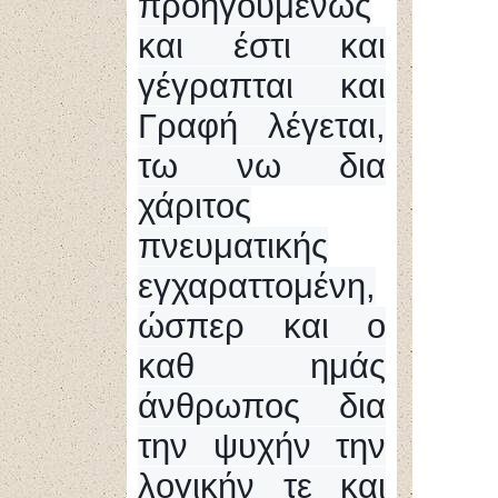
προηγουμένως
και έστι και
γέγραπται και
Γραφή λέγεται,
τω νω δια
χάριτος
πνευματικής
εγχαραττομένη,
ώσπερ και ο
καθ ημάς
άνθρωπος δια
την ψυχήν την
λογικήν τε και