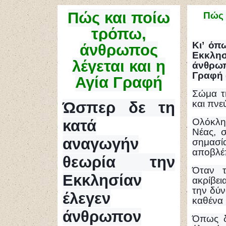
Πώς
και ποίω
Πώς 
τρόπω,
Κι’ όπ
άνθρωπος
Εκκλη
λέγεται και η
άνθρωπ
Γραφή σ
Αγία Γραφή
Σώμα τη
και πνε
Ώσπερ δε τη
Ολόκληρ
κατά
Νέας, 
αναγωγήν
σημασί
αποβλέπ
θεωρία την
Όταν τ
Εκκλησίαν
ακρίβει
την δύν
έλεγεν
καθένα 
άνθρωπον
Όπως δ