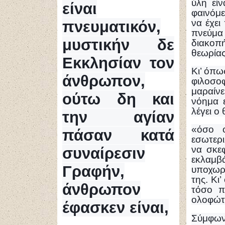
ύλη εί
είναι
φαινόμε
να έχει
πνευματικόν,
πνεύμα
μυστικήν δε
διακοπή
θεωρίας
Εκκλησίαν τον
Κι’ όπω
άνθρωπον,
φιλοσοφ
μαραίνε
ούτω δη και
νόημα 
λέγει ο
την αγίαν
«όσο ο
πάσαν κατά
εσωτερι
να σκεφ
συναίρεσιν
εκλαμ
Γραφήν,
υποχωρ
της. Κι
άνθρωπον
τόσο π
ολοφώτε
έφασκεν είναι,
Σύμφωνα