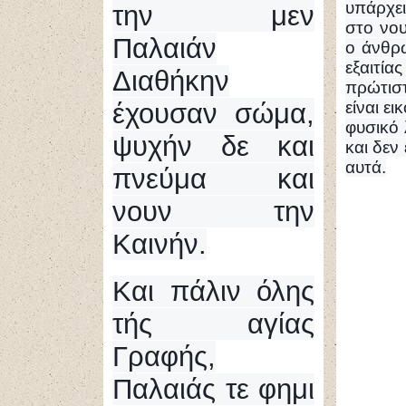
υπάρχει
την μεν
στο νου
Παλαιάν
ο άνθρω
εξαιτία
Διαθήκην
πρώτιστ
έχουσαν σώμα,
είναι ε
φυσικό 
ψυχήν δε και
και δεν
αυτά.
πνεύμα και
νουν την
Καινήν.
Και πάλιν όλης
τής αγίας
Γραφής,
Παλαιάς τε φημι