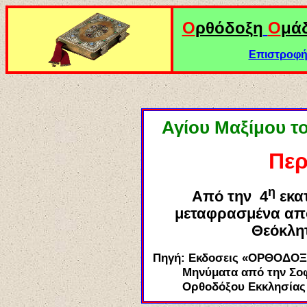
Ο
ρθόδοξη
Ο
μά
Επιστροφή 
Αγίου
Μαξίμου το
Περ
η
Α
πό την 4
εκα
μεταφρασμένα από
Θεόκλη
Πηγή:
Εκδοσεις «ΟΡΘΟΔΟΞ
Μηνύματα από την Σο
Ορθοδόξου Εκκλησίας