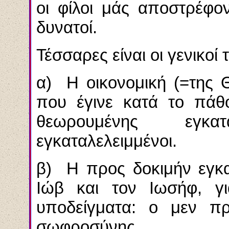
οι φίλοι μάς αποστρέφον
δυνατοί.
Τέσσαρες είναι οι γενικοί
α) Η οικονομική (=της Θ
που έγινε κατά το πάθ
θεωρουμένης εγκ
εγκαταλελειμμένοι.
β) Η προς δοκιμήν εγκα
Ιώβ και τον Ιωσήφ, γ
υποδείγματα: ο μεν π
σωφροσύνης.