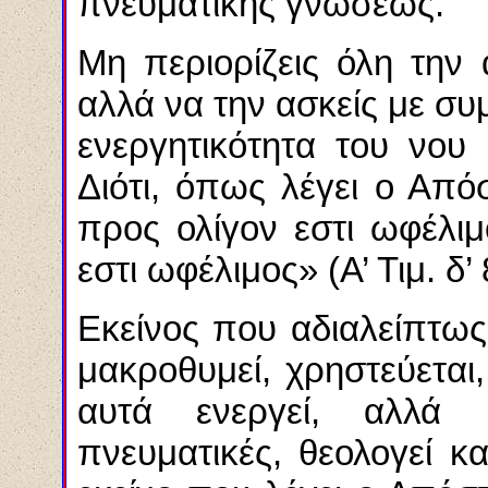
πνευματικής γνώσεως.
Μη περιορίζεις όλη την
αλλά να την ασκείς με συμ
ενεργητικότητα του νου
Διότι, όπως λέγει ο Από
προς ολίγον εστι ωφέλι
εστι ωφέλιμος» (Α’ Τιμ. δ’ 
Εκείνος που αδιαλείπτως 
μακροθυμεί, χρηστεύεται
αυτά ενεργεί, αλλά 
πνευματικές, θεολογεί κ