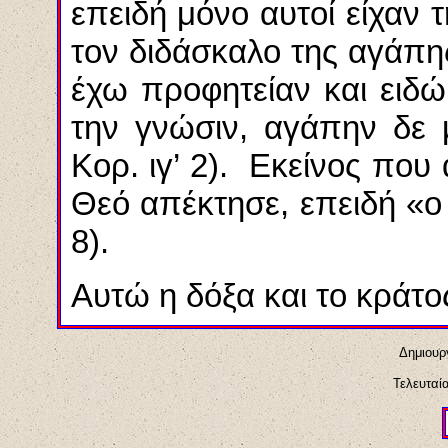
επειδή μόνο αυτοί είχαν 
τον διδάσκαλο της αγάπης
έχω προφητείαν και ειδ
την γνώσιν, αγάπην δε 
Κορ. ιγ’ 2). Εκείνος που
Θεό απέκτησε, επειδή «ο 
8).
Αυτώ η δόξα και το κράτος
Δημιουργ
Τελευταί