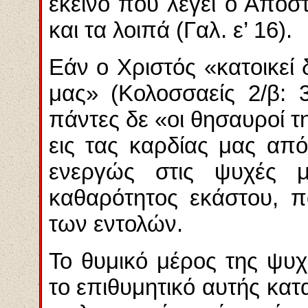
εκείνο που λέγει ο Απόσ
και τα λοιπά (Γαλ. ε’ 16).
Εάν ο Χριστός «κατοικεί 
μας» (Κολοσσαείς 2/β: 
πάντες δε «οι θησαυροί τ
εις τας καρδίας μας απ
ενεργώς στις ψυχές μ
καθαρότητος εκάστου, πο
των εντολών.
Το θυμικό μέρος της ψυ
το επιθυμητικό αυτής κατ