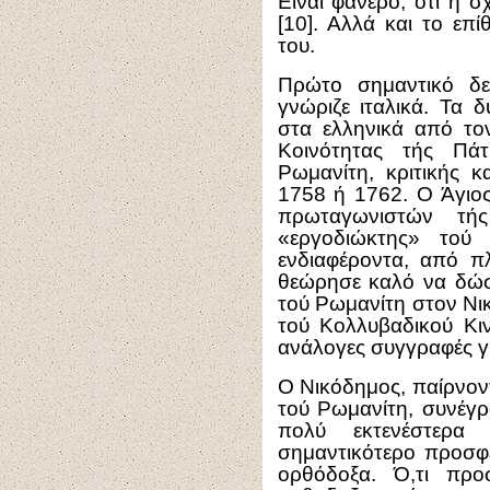
Είναι φανερό, ότι η 
[10]. Αλλά και το επ
του.
Πρώτο σημαντικό δε
γνώριζε ιταλικά. Τα 
στα ελληνικά από το
Κοινότητας τής Πά
Ρωμανίτη, κριτικής 
1758 ή 1762. Ο Άγιος
πρωταγωνιστών τή
«εργοδιώκτης» τού 
ενδιαφέροντα, από π
θεώρησε καλό να δώσ
τού Ρωμανίτη στον Νι
τού Κολλυβαδικού Κιν
ανάλογες συγγραφές 
Ο Νικόδημος, παίρνον
τού Ρωμανίτη, συνέγρ
πολύ εκτενέστερα
σημαντικότερο προσφ
ορθόδοξα. Ό,τι προ