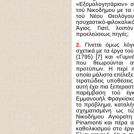
«Εξομολογητάριον» σ
τού Νικοδήμου με τα
τού Νέου Θεολόγου
ησυχαστικό-φιλοκαλικ
Άγιος. Γιατί, λοιπ
προελεύσεως πηγές;
2.
Γίνεται όμως λόγο
σχετικά με τα έργα τ
(1795) [7] και «Γυμν
που θεωρούνται αν
προτύπων. Η περί ι
οποία μάλιστα επέλεξε
τερατώδεις υποθέσε
αυτή έχει πια ξεπεραστ
παρέμβαση τού έγκρ
Εμμανουήλ Φραγκίσκου
το πρόβλημα, καταλή
σχηματισμένη ως τώ
Νικοδήμου Αγιορείτ
Pinamonti και πέρα α
καθολικισμού στο έργο