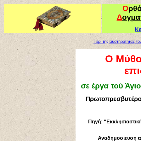
Ο
ρθ
Δ
ογμα
Κε
Περί τής αυστηρότητας το
Ο Μύθο
επ
σε έργα τού Άγι
Πρωτοπρεσβυτέρο
Πηγή: "Εκκλησιαστικ
Αναδημοσίευση 