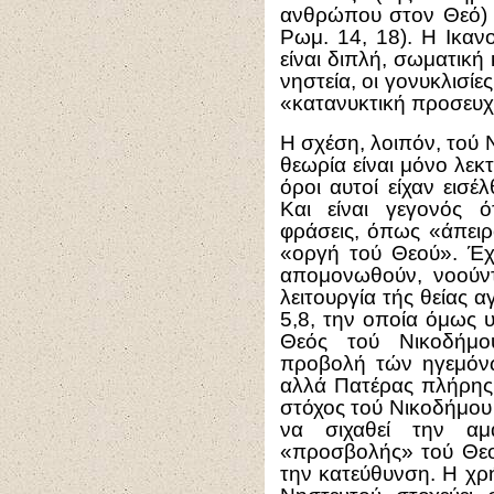
ανθρώπου στον Θεό) 
Ρωμ. 14, 18). Η Ικαν
είναι διπλή, σωματική 
νηστεία, οι γονυκλισίε
«κατανυκτική προσευχ
Η σχέση, λοιπόν, τού 
θεωρία είναι μόνο λεκτι
όροι αυτοί είχαν εισέ
Και είναι γεγονός 
φράσεις, όπως «άπειρ
«οργή τού Θεού». Έ
απομονωθούν, νοούντ
λειτουργία τής θείας α
5,8, την οποία όμως 
Θεός τού Νικοδήμου
προβολή τών ηγεμόνω
αλλά Πατέρας πλήρης 
στόχος τού Νικοδήμου 
να σιχαθεί την αμ
«προσβολής» τού Θεού
την κατεύθυνση. Η χρ