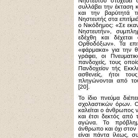
Νηστευτού στοχεύει
συλλάβει την έκταση 
και την βαρύτητά τ
Νηστευτής στα επιτίμιά 
ο Νικόδημος: «Σε εκα
Νηστευτήν», συμπλη
εδέχθη και δέχεται
Ορθοδόξων». Τα επιτ
«φάρμακα» για την θ
γράφει, οι Πνευματικ
πανδοχείς, τους οποί
Πανδοχείον τής Εκκλη
ασθενείς, ήτοι του
πληγώνονται από το
[20].
Το ίδιο πνεύμα διέπ
σχολαστικών όρων. Ο 
καλείται ο άνθρωπος να
και έτσι δεκτός από 
αγώνα. Το πρόβλημ
άνθρωπο και όχι στον
είναι πάντα ίλεως, σ