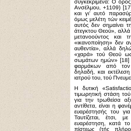
συγκεκριμένα: Ο όρος
Ανσέλμου, +1109) [1
και γι’ αυτό παρασύρ
όμως μελέτη τών κειμέ
αυτός δεν σημαίνει τ
άτεγκτου Θεού», αλλά
μετανοούντος και 
«ικανοποίηση» δεν αν
αυθεντία», αλλά δηλ
«χαρά» τού Θεού ως
σωμάτων ημών» [18] 
φαρμάκων από τον 
δηλαδή, και εκτέλεσ
ιατρού του, τού Πνευμα
Η δυτική «Satisfacti
τιμωρητική στάση το
για την τρωθείσα αξ
αντίθετα, είναι η φα
ευαρέστησής του για
Ταυτίζεται, έτσι, 
ευαρέστηση, κατά το
πίστεως (τής πλήρ