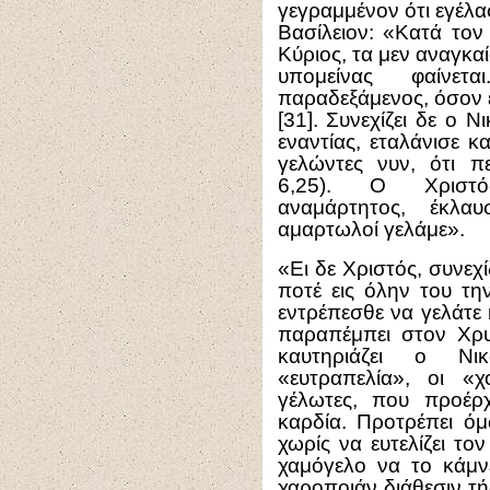
γεγραμμένον ότι εγέλα
Βασίλειον: «Κατά τον
Κύριος, τα μεν αναγκα
υπομείνας φαίνετ
παραδεξάμενος, όσον 
[31]. Συνεχίζει δε ο 
εναντίας, εταλάνισε κ
γελώντες νυν, ότι π
6,25). Ο Χριστός
αναμάρτητος, έκλα
αμαρτωλοί γελάμε».
«Ει δε Χριστός, συνεχί
ποτέ εις όλην του τη
εντρέπεσθε να γελάτε 
παραπέμπει στον Χρυ
καυτηριάζει ο Νι
«ευτραπελία», οι «χο
γέλωτες, που προέρ
καρδία. Προτρέπει όμ
χωρίς να ευτελίζει το
χαμόγελο να το κάμνε
χαροποιάν διάθεσιν τ