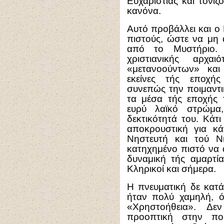
Ευχαριστίας και τονί
κανόνα.
Αυτό προβάλλει και ο
πιστούς, ώστε να μη
από το Μυστήριο. 
χριστιανικής αρχα
«μετανοούντων» και
εκείνες τής εποχής
συνεπώς την ποιμαντι
τα μέσα τής εποχής 
ευρύ λαϊκό στρώμα
δεκτικότητά του. Κάτ
αποκρουστική για κά
Νηστευτή και τού Ν
κατηχημένο πιστό να α
δυναμική τής αμαρτία
Κληρικοί και σήμερα.
Η πνευματική δε κατά
ήταν πολύ χαμηλή, 
«Χρηστοήθεια». Δε
προοπτική στην ποι