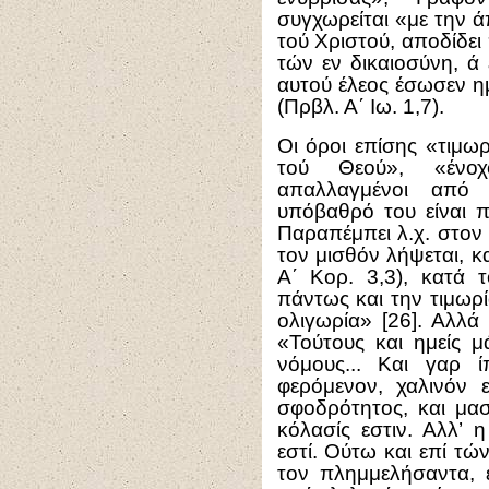
συγχωρείται «με την ά
τού Χριστού, αποδίδει 
τών εν δικαιοσύνη, ά
αυτού έλεος έσωσεν η
(Πρβλ. Α΄ Ιω. 1,7).
Οι όροι επίσης «τιμω
τού Θεού», «ένοχ
απαλλαγμένοι από 
υπόβαθρό του είναι π
Παραπέμπει λ.χ. στον
τον μισθόν λήψεται, 
Α΄ Κορ. 3,3), κατά 
πάντως και την τιμωρ
ολιγωρία» [26]. Αλλά
«Τούτους και ημείς 
νόμους... Και γαρ 
φερόμενον, χαλινόν ε
σφοδρότητος, και μαστ
κόλασίς εστιν. Αλλ’ 
εστί. Ούτω και επί τ
τον πλημμελήσαντα, 