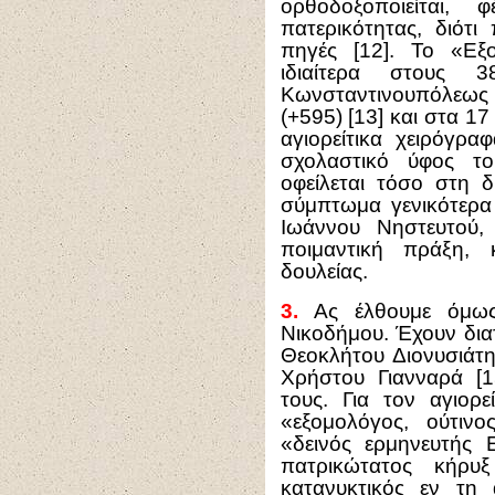
ορθοδοξοποιείται,
πατερικότητας, διότι
πηγές [12]. Το «Εξο
ιδιαίτερα στους 
Κωνσταντινουπόλεω
(+595) [13] και στα 17
αγιορείτικα χειρόγρ
σχολαστικό ύφος τ
οφείλεται τόσο στη δ
σύμπτωμα γενικότερα
Ιωάννου Νηστευτού,
ποιμαντική πράξη, 
δουλείας.
3.
Ας έλθουμε όμως 
Νικοδήμου. Έχουν διατ
Θεοκλήτου Διονυσιάτη
Χρήστου Γιανναρά [15
τους. Για τον αγιορ
«εξομολόγος, ούτιν
«δεινός ερμηνευτής 
πατρικώτατος κήρυξ
κατανυκτικός εν τη 