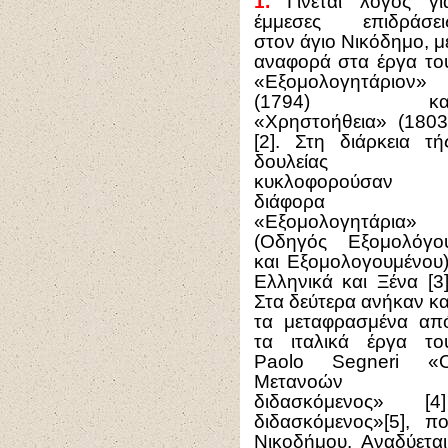
1.
Γίνεται λόγος γι
έμμεσες επιδράσει
στον άγιο Νικόδημο, μ
αναφορά στα έργα το
«Εξομολογητάριον»
(1794) κα
«Χρηστοήθεια» (1803
[2]. Στη διάρκεια τή
δουλείας
κυκλοφορούσαν
διάφορα
«Εξομολογητάρια»
(Οδηγός Εξομολόγο
και Εξομολογουμένου)
Ελληνικά και Ξένα [3]
Στα δεύτερα ανήκαν κα
τα μεταφρασμένα απ
τα ιταλικά έργα το
Paolo Segneri «
Μετανοών
διδασκόμενος» 
διδασκόμενος»[5], 
Νικοδήμου. Αναδύετα