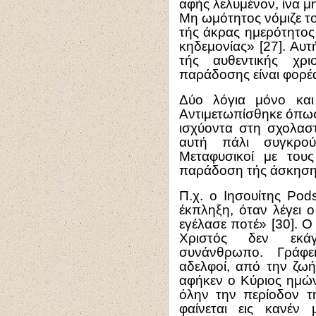
αφής λελυμένον, ίνα μ
Μη ωμότητος νόμιζε τ
τής άκρας ημερότητος 
κηδεμονίας» [27]. Αυτ
τής αυθεντικής χρι
παράδοσης είναι φορέα
Δύο λόγια μόνο και
Αντιμετωπίσθηκε όπως
ισχύοντα στη σχολασ
αυτή πάλι συγκρού
Μεταφυσικοί με τους
παράδοση τής άσκηση
Π.χ. ο Ιησουίτης Pods
έκπληξη, όταν λέγει 
εγέλασε ποτέ» [30]. 
Χριστός δεν εκάγ
συνάνθρωπο. Γράφε
αδελφοί, από την ζωή
αφήκεν ο Κύριος ημών 
όλην την περίοδον τή
φαίνεται εις κανέν