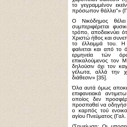
το γεγραμμένον εκείν
πρόσωπον θάλλει"» (Πα
Ο Νικόδημος θέλει
συμπεριφέρεται φυσι
τρόπο, αποδεικνύει ό
Χριστώ ήθος και συνεπ
το έλλειμμά του. Η
φαίνεται και από το 
ερμηνεία τών όρ
επικαλούμενος τον Μ
δηλούσιν όχι τον κα
γέλωτα, αλλά την χ
διάθεσιν» [35].
Όλα αυτά όμως αποκα
επιφανειακά αντιμετ
οποίος δεν προσφέρε
προσπαθεί να οδηγήσε
ο καρπός τού ενοικο
αγίου Πνεύματος (Γαλ. 
(Σημείωση: Οι υποση