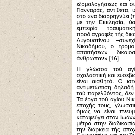
εξομολογήσεως και συ
Γιανναράς, αντίθετα, 
στο «να διαρρηγνύει 
με την Εκκλησία, ύ
εμπειρία τραυματ
προδιαγραφές τής δικ
Αυγουστίνου –συνεχ
Νικοδήμου, ο τρομο
απαιτήσεων δικαι
άνθρωπον» [16].
Η γλώσσα τού αγίο
σχολαστική και ευσεβι
είναι αισθητό. Ο ισ
αντιμετώπιση δηλαδή
τού παρελθόντος, δεν
Τα έργα τού αγίου Νικ
εποχής τους, γλωσσι
όμως να είναι πνευμ
καταφεύγει στον Ιωάν
μέτρο στην διαδικασί
την διάρκεια τής απο