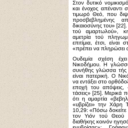
Στον δυτικό νομικισμ
και ένοχος απέναντι σ
τιμωρό Θεό, που διψ
προσβεβλημένης α
δικαιοσύνης του» [22].
τού αμαρτωλού», κι
αμετρία τού πληγωμ
επιτίμια, έτσι, είνα
«πρέπει να πληρώσει 
Ουδεμία σχέση έχε
Νικοδήμου. Η γλώσσα
συνήθης γλώσσα τής 
είναι πατερική. Ο Νι
να εντάξει στο ορθόδο
εποχή του απόψεις, 
τάσεις» [25]. Μερικά 
ότι η αμαρτία «βεβηλ
«υβρίζει» την Χάρη 
10,29: «Πόσω δοκείτε 
τον Υιόν τού Θεού 
διαθήκης κοινόν ηγησά
ενυβρίσας»; Γράφο