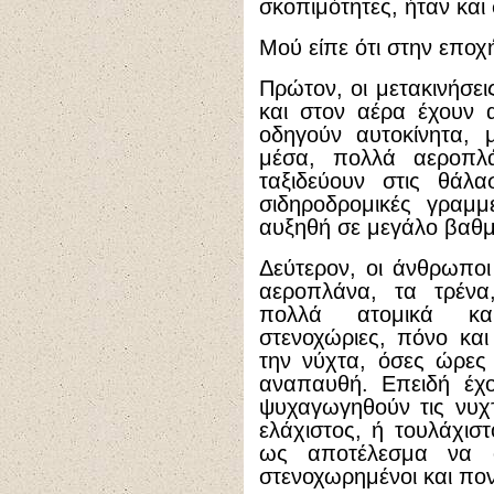
σκοπιμότητες, ήταν και
Μού είπε ότι στην εποχ
Πρώτον, οι μετακινήσ
και στον αέρα έχουν 
οδηγούν αυτοκίνητα, 
μέσα, πολλά αεροπλ
ταξιδεύουν στις θάλα
σιδηροδρομικές γραμμ
αυξηθή σε μεγάλο βαθμ
Δεύτερον, οι άνθρωποι
αεροπλάνα, τα τρένα
πολλά ατομικά και
στενοχώριες, πόνο και
την νύχτα, όσες ώρες 
αναπαυθή. Επειδή έχ
ψυχαγωγηθούν τις νυχτ
ελάχιστος, ή τουλάχιστ
ως αποτέλεσμα να ο
στενοχωρημένοι και πον