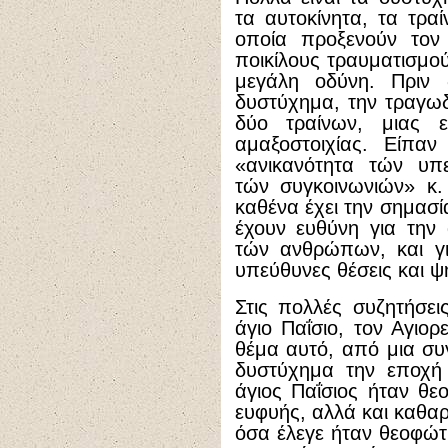
τα αυτοκίνητα, τα τρα
οποία προξενούν τον
ποικίλους τραυματισμο
μεγάλη οδύνη. Πριν 
δυστύχημα, την τραγω
δύο τραίνων, μιας ε
αμαξοστοιχίας. Είπαν
«ανικανότητα τών υπ
τών συγκοινωνιών» κ. 
καθένα έχει την σημασί
έχουν ευθύνη για την
τών ανθρώπων, και γι
υπεύθυνες θέσεις και ψ
Στις πολλές συζητήσει
άγιο Παΐσιο, τον Αγιορ
θέμα αυτό, από μια συ
δυστύχημα την εποχή 
άγιος Παΐσιος ήταν θ
ευφυής, αλλά και καθαρ
όσα έλεγε ήταν θεοφώ