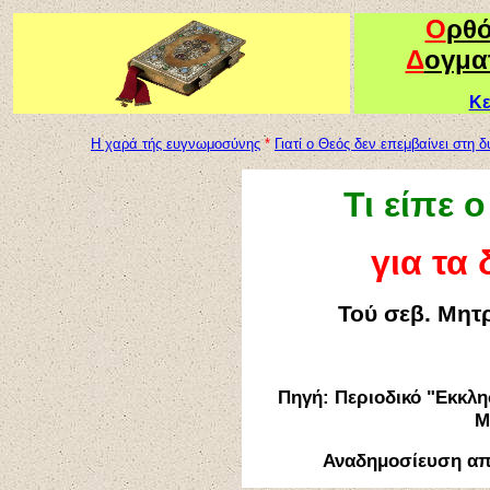
Ο
ρθ
Δ
ογμα
Κε
Η χαρά τής ευγνωμοσύνης
*
Γιατί ο Θεός δεν επεμβαίνει στη 
Τι είπε 
για τα
Τού σεβ. Μητ
Πηγή: Περιοδικό "Εκκλη
Μ
Αναδημοσίευση α