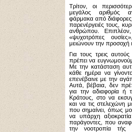
Τρίτον, οι περισσότ
μεγάλος αριθμός 
φάρμακα από διάφορες α
παρενέργειές τους, κυ
ανθρώπου. Επιπλέον
«ψυχοτρόπες ουσίες
μειώνουν την προσοχή κ
Για τους τρεις αυτούς
πρέπει να ευγνωμονούμ
Με την κατάσταση αυ
κάθε ημέρα να γίνοντ
επενέβαινε με την αγά
Αυτά, βέβαια, δεν πρέ
για την αδιαφορία ή 
Κράτους, στο να εκσυγ
και να τις στελεχώνη 
που σημαίνει, όπως μού
να υπάρχη αξιοκρατία
παράγοντες, που αναφ
την νοοτροπία τής