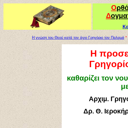
Ο
ρθ
Δ
ογμα
Κε
Η γνώση του Θεού κατά τον άγιο Γρηγόριο τον Παλαμά
*
Η προσε
Γρηγορί
καθαρίζει τον ν
μ
Αρχιμ. Γρηγ
Δρ. Θ. Ιεροκή