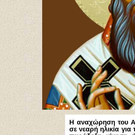
H αναχώρηση του Α
σε νεαρή ηλικία για