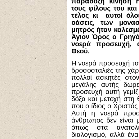
παράδοξη κίνηση ή
τους φίλους του και
τέλος κι αυτοί όλο
οάσεις, των μονασ
μητρός ήταν καλεσμέ
Άγιον Όρος ο Γρηγ
νοερά προσευχή, 
Θεού.
Η νοερά προσευχή τον
δροσοσταλιές της χάρ
πολλοί ασκητές στο
μεγάλης αυτής δωρε
προσευχή αυτή γεμίζ
δόξα και μετοχή στη
που ο ίδιος ο Χριστό
Αυτή η νοερά προσ
άνθρωπος δεν είναι μ
όπως στα ανατολ
διαλογισμό, αλλά έν