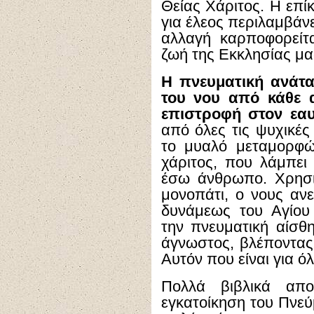
Θείας Χάριτος. Η επί
για έλεος περιλαμβάνε
αλλαγή καρποφορείτ
ζωή της Εκκλησίας μα
Η πνευματική ανάτα
του νου από κάθε 
επιστροφή στον εαυ
από όλες τις ψυχικές 
το μυαλό μεταμορφώ
χάριτος, που λάμπει
έσω άνθρωπο. Χρησι
μονοπάτι, ο νους αν
δυνάμεως του Αγίου
την πνευματική αίσθ
άγνωστος, βλέποντας 
Αυτόν που είναι για ό
Πολλά βιβλικά απ
εγκατοίκηση του Πνεύ