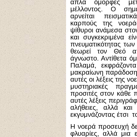
απλά όμορφες με
μέλλοντος. Ο σημ
αρνείται πεισματικ
καρπούς της νοερά
ψίθυροι ανάμεσα στο
και συγκεκριμένα εί
πνευματικότητας των 
θεωρεί τον Θεό α
άγνωστο. Αντίθετα όμ
Παλαμά, εκφράζοντα
μακραίωνη παράδοση
αυτές οι λέξεις της 
μυστηριακές πραγμα
προσιτές στον κάθε 
αυτές λέξεις περιγράφ
αλήθειες, αλλά και
εκγυμνάζοντας έτσι τ
Η νοερά προσευχή δεν
φλυαρίες, αλλά μια 