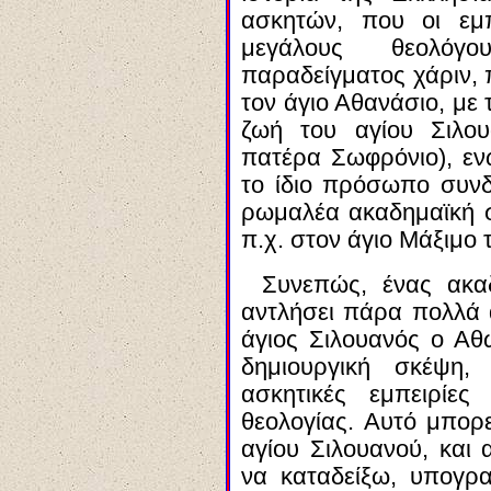
ασκητών, που οι εμπ
μεγάλους θεολόγ
παραδείγματος χάριν, 
τον άγιο Αθανάσιο, με 
ζωή του αγίου Σιλου
πατέρα Σωφρόνιο), ε
το ίδιο πρόσωπο συνδ
ρωμαλέα ακαδημαϊκή 
π.χ. στον άγιο Μάξιμο
Συνεπώς, ένας ακα
αντλήσει πάρα πολλά 
άγιος Σιλουανός ο Αθω
δημιουργική σκέψη,
ασκητικές εμπειρίε
θεολογίας. Αυτό μπορε
αγίου Σιλουανού, κα
να καταδείξω, υπογρα