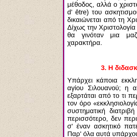
μέθοδος, αλλά ο χριστ
d’ ê
tre
) του ασκητισμο
δικαιώνεται από τη Χρι
Δίχως την Χριστολογία
θα γινόταν μια μαζο
χαρακτήρα.
3. Η διδασ
Υπάρχει κάποια εκκλη
αγίου Σιλουανού; η 
εξαρτάται από το τι π
τον όρο «εκκλησιολογί
συστηματική διατριβή
περισσότερο, δεν περι
σ' έναν ασκητικό πατ
Παρ' όλα αυτά υπάρχου