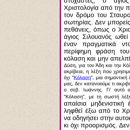
στοχαστές, ο άγιος
Χριστολογία από την π
τον δρόμο του Σταυρο
σωτηρίας. Δεν μπορείς
πεθάνεις, όπως ο Χρι
άγιος Σιλουανός ωθεί
έναν πραγματικά ντο
περίφημη φράση του
κόλαση και μην απελπί
Δύση, για τον Άδη και την Κόλ
ακρίβεια, η λέξη που χρησιμο
όχι "
Κόλαση
", μια σημαντική
μας, δεν κατανοούμε τι ακριβ
ο σεβ. Ιωάννης. Γι' αυτό
"Κόλαση", με τη σωστή λέξη
απαίσια μηδενιστική
ληφθεί έξω από το Χρι
να οδηγήσει στην αυτο
κι όχι προορισμός. Δε