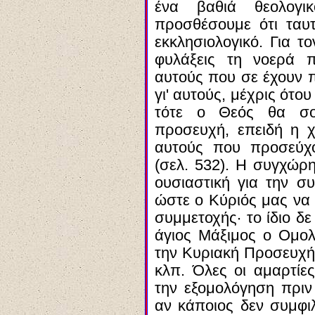
ένα βαθιά θεολογ
προσθέσουμε ότι ταυτ
εκκλησιολογικό. Για τ
φυλάξεις τη νοερά 
αυτούς που σε έχουν 
γι' αυτούς, μέχρις ότου
τότε ο Θεός θα σο
προσευχή, επειδή η χ
αυτούς που προσεύχο
(σελ. 532). Η συγχώρ
ουσιαστική για την σ
ώστε ο Κύριός μας να 
συμμετοχής· το ίδιο δ
άγιος Μάξιμος ο Ομολ
την Κυριακή Προσευχή,
κλπ. Όλες οι αμαρτί
την εξομολόγηση πριν
αν κάποιος δεν συμφιλ