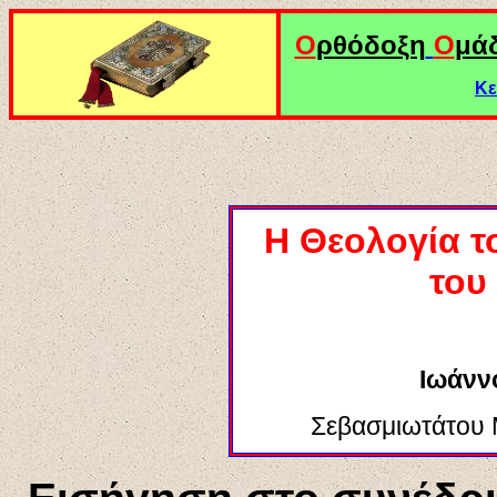
Ο
ρθόδοξη
Ο
μά
Κε
Η Θεολογία τ
του
Ιωάνν
Σεβασμιωτάτου 