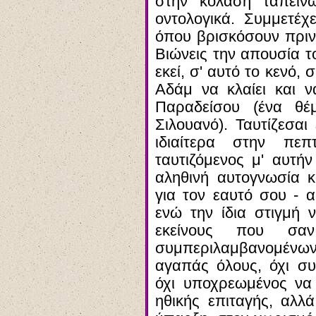
στην κόλαση ταπεινώ
οντολογικά. Συμμετέχ
όπου βρισκόσουν πριν
Βιώνεις την απουσία τ
εκεί, σ' αυτό το κενό
Αδάμ να κλαίει και ν
Παραδείσου (ένα θέ
Σιλουανό). Ταυτίζεσαι
ιδιαίτερα στην πεπ
ταυτιζόμενος μ' αυτή
αληθινή αυτογνωσία κ
για τον εαυτό σου - α
ενώ την ίδια στιγμή 
εκείνους που σαν
συμπεριλαμβανομένων 
αγαπάς όλους, όχι συ
όχι υποχρεωμένος να
ηθικής επιταγής, αλλ