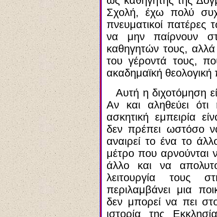
ως καθηγητής της Δογ
Σχολή, έχω πολύ συχν
πνευματικοί πατέρες 
να μην παίρνουν σ
καθηγητών τους, αλλά
του γέροντά τους, πο
ακαδημαϊκή θεολογική 
Αυτή η διχοτόμηση εί
Αν και αληθεύει ότι
ασκητική εμπειρία εί
δεν πρέπει ωστόσο να
αναιρεί το ένα το άλλ
μέτρο που αρνούνται 
άλλο και να απολυτ
λειτουργία τους σ
περιλαμβάνει μια ποι
δεν μπορεί να πε
ι
στο
ιστορία της Εκκλησί