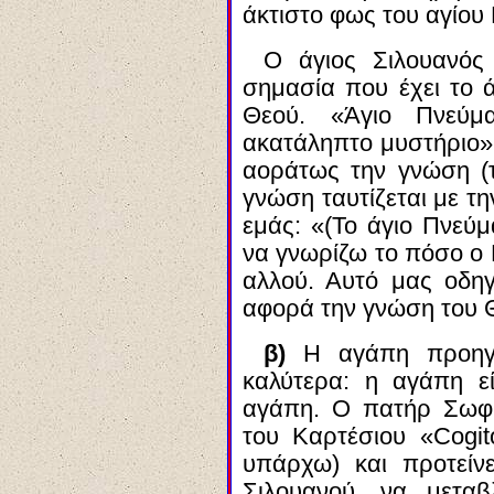
άκτιστο φως του αγίου
Ο άγιος Σιλουανός 
σημασία που έχει το 
Θεού. «Άγιο Πνεύμ
ακατάληπτο μυστήριο». 
αοράτως την γνώση (
γνώση ταυτίζεται με τ
εμάς: «(Το άγιο Πνεύμ
να γνωρίζω το πόσο ο 
αλλού. Αυτό μας οδηγ
αφορά την γνώση του 
β)
Η αγάπη προηγε
καλύτερα: η αγάπη ε
αγάπη. Ο πατήρ Σωφρ
του Καρτέσιου «
Cogit
υπάρχω) και προτείν
Σιλουανού, να μετα