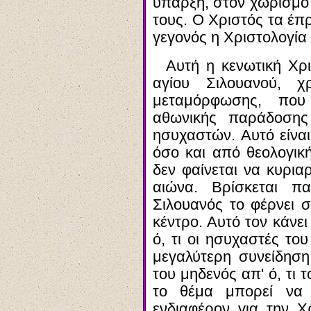
ύπαρξη, στον χωρισμό 
τους. Ο Χριστός τα έπ
γεγονός η Χριστολογία
Αυτή η κενωτική Χρ
αγίου Σιλουανού, χ
μεταμόρφωσης, που
αθωνικής παράδοση
ησυχαστών. Αυτό είναι
όσο και από θεολογικ
δεν φαίνεται να κυρια
αιώνα. Βρίσκεται π
Σιλουανός το φέρνει σ
κέντρο. Αυτό τον κάνει
ό, τι οι ησυχαστές το
μεγαλύτερη συνείδηση
του μηδενός απ' ό, τι τ
το θέμα μπορεί να 
ενδιαφέρον για την 