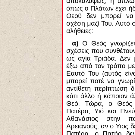
αποκαλύψεις, ή απλώ
όπως ο Πλάτων έχει ήδ
Θεού δεν μπορεί να 
σχέση μαζί Του. Αυτό 
αλήθειες:
α)
Ο Θεός γνωρίζετ
σχέσεις που συνθέτουν
ως αγία Τριάδα. Δεν 
έξω από τον τρόπο με 
Εαυτό Του (αυτός είν
μπορεί ποτέ να γνωρί
αντίθετη περίπτωση δ
κάτι άλλο ή κάποιον ά
Θεό. Τώρα, ο Θεός 
Πατέρα, Υιό και Πνε
Αθανάσιος στην πο
Αρειανούς, αν ο Υιος 
Πατέρα, ο Πατήρ δεν