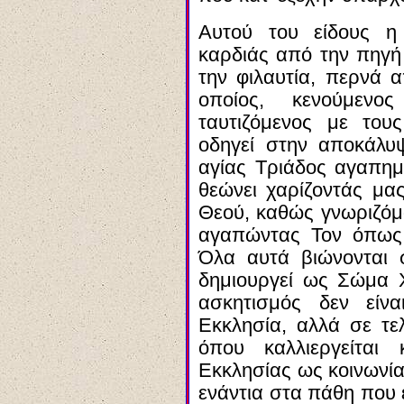
Αυτού του είδους η
καρδιάς από την πηγ
την φιλαυτία, περνά 
οποίος, κενούμεν
ταυτιζόμενος με του
οδηγεί στην αποκάλυ
αγίας Τριάδος αγαπη
θεώνει χαρίζοντάς μα
Θεού, καθώς γνωριζόμα
αγαπώντας Τον όπως
Όλα αυτά βιώνονται 
δημιουργεί ως Σώμα Χ
ασκητισμός δεν είν
Εκκλησία, αλλά σε τε
όπου καλλιεργείται 
Εκκλησίας ως κοινωνία
ενάντια στα πάθη που 