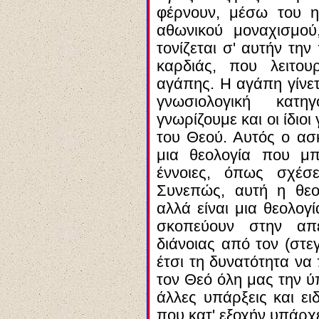
φέρνουν, μέσω του η
αθωνικού μοναχισμού
τονίζεται σ' αυτήν τη
καρδιάς, που λειτου
αγάπης. Η αγάπη γίνετ
γνωσιολογική κατ
γνωρίζουμε και οι ίδι
του Θεού. Αυτός ο ασ
μια θεολογία που μπ
έννοιες, όπως σχέσε
Συνεπώς, αυτή η θεολ
αλλά είναι μια θεολογ
σκοπεύουν στην απ
διάνοιας από τον (στε
έτσι τη δυνατότητα να
τον Θεό όλη μας την ύ
άλλες υπάρξεις και ει
που κατ' εξοχήν υπάρχε