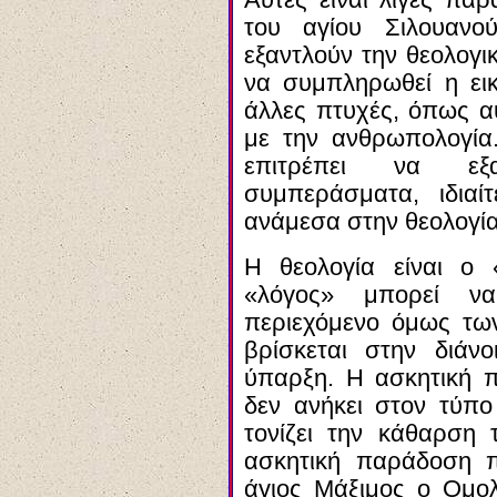
Αυτές είναι λίγες πα
του αγίου Σιλουανο
εξαντλούν την θεολογι
να συμπληρωθεί η ει
άλλες πτυχές, όπως αυ
με την ανθρωπολογία.
επιτρέπει να εξ
συμπεράσματα, ιδια
ανάμεσα στην θεολογία
Η θεολογία είναι ο 
«λόγος» μπορεί να
περιεχόμενο όμως τω
βρίσκεται στην διάν
ύπαρξη. Η ασκητική 
δεν ανήκει στον τύπο
τονίζει την κάθαρση 
ασκητική παράδοση π
άγιος Μάξιμος ο Ομο