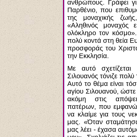
ανθρώπους. Γράφει γι
Παρθένιο, που επιθυμ
της μοναχικής ζωής
«Αληθινός μοναχός ε
ολόκληρο τον κόσμο».
πολύ κοντά στη θεία Ευ
προσφοράς του Χριστ
την Εκκλησία.
Με αυτό σχετίζεται 
Σιλουανός τόνιζε πολύ
Αυτό το θέμα είναι τό
αγίου Σιλουανού, ώστε ν
ακόμη στις απόψει
πατέρων, που εμφανώς
να κλαίμε για τους νε
μας. «Όταν σταμάτησα
μας λέει - έχασα αυτόμ