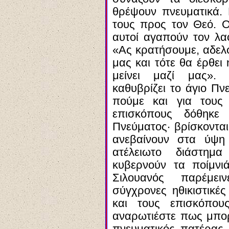
θρέψουν πνευματικά. 
τους προς τον Θεό. Ο
αυτοί αγαπούν τον λα
«Ας κρατήσουμε, αδελφ
μας και τότε θα έρθει
μείνει μαζί μας». 
καθυβρίζει το άγιο Πν
πούμε και για τους 
επισκόπους δόθηκε
Πνεύματος· βρίσκονται
ανεβαίνουν στα ύψη
ατέλειωτο διάστημ
κυβερνούν τα ποίμνιά
Σιλουανός παρέμε
σύγχρονες ηθικιστικές
και τους επισκόπου
αναρωτιέστε πως μπορ