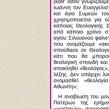
(καθ' όσον γνωρίζουμε
Ιωάννη τον Ευαγγελισ
και άγιο Συμεών το
χρησιμοποιείται για 
κάποιας Θεολογικής 
από κάποιο χρόνο σ
αγίου Σιλουανού φαίνε
που ονομάζουμε «ακα
σπούδασε σε Θεολογι
κάτι που θα μπορού
θεολογική σπουδή και
αποκληθεί «θεολόγος»,
λέξης. Δεν υπάρχει λ
ονομασθεί «θεολογί
Αθωνίτη»;
Η αναβίωση του μον
Πατέρων της ερήμο
«μυστικών» συγγραφέ