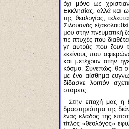
όχι μόνο ως χριστια
Εκκλησίας, αλλά και ω
της θεολογίας, τελευτ
Σιλουανός εξακολουθεί
μου στην πνευματική ζ
τις πτυχές που διαθέτε
γι' αυτούς που ζουν 
εκείνους που αφιερών
και μετέχουν στην ηγ
κόσμο. Συνεπώς, θα σά
με ένα αίσθημα ευγνω
δίδασκε λοιπόν σχετ
στάρετς;
Στην εποχή μας η θ
δραστηριότητα της διά
ένας κλάδος της επισ
τίτλος «θεολόγος» εφ