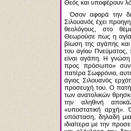
Θεός και υποφέρουν λό
Όσον αφορά την δι
Σιλουανός έχει προηγη
θεολόγους, στο θέ
Θεωρούσε πως η αγία 
βίωση της αγάπης κα
του αγίου Πνεύματος, 
είναι αγάπη. Η γνώση
προς πρόσωπο» συνά
πατέρα Σωφρόνιο, αυτό
άγιος Σιλουανός ερχό
προσευχή του. Ο πατή
των ανατολικών θρησκε
την αληθινή αποκ
«υποστατική αρχή». 
υπόσταση, δηλαδή μια 
ιδιαίτερα με την προσ