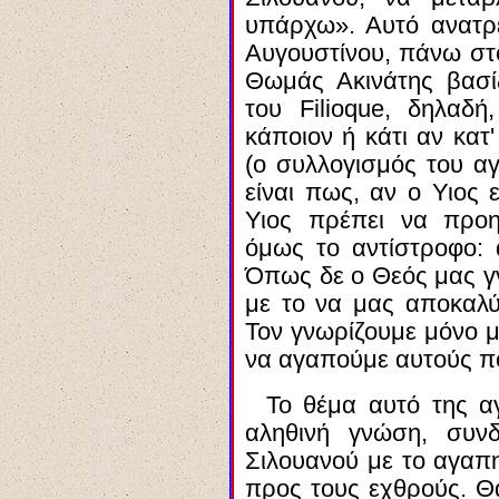
υπάρχω». Αυτό ανατρέ
Αυγουστίνου, πάνω στο
Θωμάς Ακινάτης βασί
του
Filioque
, δηλαδή
κάποιον ή κάτι αν κατ'
(ο συλλογισμός του α
είναι πως, αν ο Υιος 
Υιος πρέπει να προηγ
όμως το αντίστροφο: 
Όπως δε ο Θεός μας γν
με το να μας αποκαλύπ
Τον γνωρίζουμε μόνο μ
να αγαπούμε αυτούς πο
Το θέμα αυτό της α
αληθινή γνώση, συνδ
Σιλουανού με το αγαπη
προς τους εχθρούς. Θ