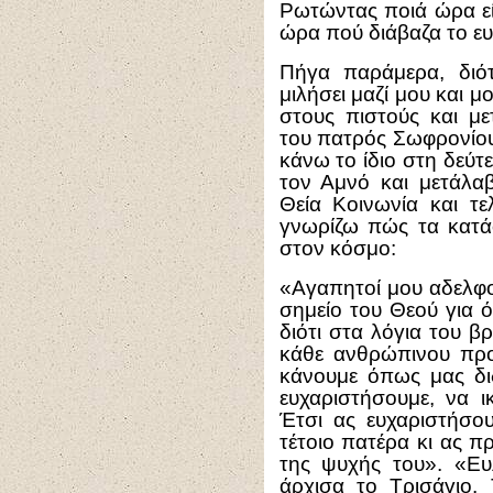
Ρωτώντας ποιά ώρα εί
ώρα πού διάβαζα το ευ
Πήγα παράμερα, διό
μιλήσει μαζί μου και 
στους πιστούς και μ
του πατρός Σωφρονίου
κάνω το ίδιο στη δεύτ
τον Αμνό και μετάλα
Θεία Κοινωνία και τε
γνωρίζω πώς τα κατά
στον κόσμο:
«Αγαπητοί μου αδελφοί
σημείο του Θεού για ό
διότι στα λόγια του β
κάθε ανθρώπινου προ
κάνουμε όπως μας διδ
ευχαριστήσουμε, να ι
Έτσι ας ευχαριστήσο
τέτοιο πατέρα κι ας 
της ψυχής του». «Ε
άρχισα το Τρισάγιο.