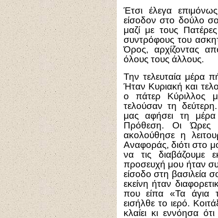
Έτσι έλεγα επιμόνως
είσοδον στο δούλο σο
μαζί με τους Πατέρε
συντρόφους του ασκητ
Όρος, αρχίζοντας απ
όλους τους άλλους.
Την τελευταία μέρα π
Ήταν Κυριακή και τελ
ο πάτερ Κύριλλος μ
τελούσαν τη δεύτερη.
μας αφήσει τη μέρα
Πρόθεση. Οι Ώρες 
ακολούθησε η λειτου
Αναφοράς, διότι στο μ
να τις διαβάζουμε 
προσευχή μου ήταν συ
είσοδο στη βασιλεία σ
εκείνη ήταν διαφορετι
που είπα «Τα άγια τ
εισήλθε το ιερό. Κοιτ
κλαίει κι εννόησα ότ