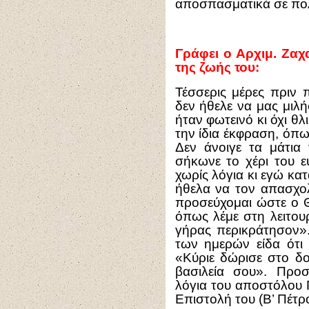
αποσπασματικά σε πολ
Γράφει ο Αρχιμ. Ζαχα
της ζωής του:
Τέσσερις μέρες πριν π
δεν ήθελε να μας μιλ
ήταν φωτεινό κι όχι θλ
την ίδια έκφραση, όπω
Δεν άνοιγε τα μάτια 
σήκωνε το χέρι του 
χωρίς λόγια κι εγώ κατ
ήθελα να τον απασχο
προσεύχομαι ώστε ο Θ
όπως λέμε στη λειτου
γήρας περικράτησον».
των ημερών είδα ότι 
«Κύριε δώρισε στο δ
βασιλεία σου». Προ
λόγια του αποστόλου 
Επιστολή του (Β’ Πέτρο