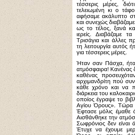
τέσσερις μέρες, δι
τελειωμένη κι ο τάφο
αφήσαμε ακάλυπτο στη
και συνεχώς διαβάζαμε
ως το τέλος, ξανά κα
ιερείς. Διαβάζαμε τα
Τρισάγια και άλλες πρ
τη λειτουργία αυτός ή
για τέσσερεις μέρες.
Ήταν σαν Πάσχα, ήτα
ατμόσφαιρα! Κανένας δ
καθένας προσευχότα
αρχιμανδρίτη πού συν
κάθε χρόνο και να π
διάρκεια του καλοκαιρ
οποίος έγραψε το βιβ
Αγίου Όρους». Τώρα 
Έφτασε μόλις έμαθε 
Αισθάνθηκε την ατμόσ
Σωφρόνιος δεν είναι ά
Έτυχε να έχουμε με