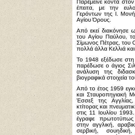
Παρέμεινε κοντά στον
έπειτα, με την ευλ
Γερόντων της Ι. Μον
Αγίου Όρους.
Από εκεί διακόνησε ω
του Αγίου Παύλου, τ
Σίμωνος Πέτρας, του 
πολλά άλλα Κελλιά και
Το 1948 εξέδωσε στη 
παρέδωσε ο άγιος Σιλ
ανάλυση της διδασκ
βιογραφικά στοιχεία το
Από το έτος 1959 εγκ
και Σταυροπηγιακή Μ
Έσσεξ της Αγγλίας,
κτίτορας και πνευματι
στις 11 Ιουλίου 1993
έγραφε πρωτοτύπως
στην αγγλική, αραβικ
σερβική, σουηδική