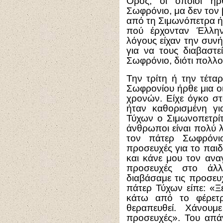
Όρος, οι οποίοι ή
Σωφρόνιο, μα δεν τον
από τη Σιμωνόπετρα ή
πού έρχονταν Έλλην
λόγους είχαν την συν
για να τους διαβαστ
Σωφρόνιο, διότι πολλοί
Την τρίτη ή την τέτα
Σωφρονίου ήρθε μια οι
χρονών. Είχε όγκο στ
ήταν καθορισμένη γ
Τύχων ο Σιμωνοπετρίτ
άνθρωποι είναι πολύ 
τον πάτερ Σωφρόνιο.
προσευχές για το παιδ
και κάνε μου τον ανα
προσευχές στο άλλ
διαβάσαμε τις προσευχ
πάτερ Τύχων είπε: «Ξέ
κάτω από το φέρετ
θεραπευθεί. Χάνουμ
προσευχές». Του απά