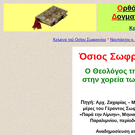
Ο
ρθ
Δ
ογμα
Κε
Κείμενα τού Οσίου Σωφρονίου
*
Ναυπάκτου κ.
Όσιος Σωφρ
Ο Θεολόγος τ
στην χορεία τω
Πηγή:
Αρχ. Ζαχαρίας – Μ
μέρες του Γέροντος Σωφρ
«Παρά την Λίμνην», Μηνια
Παραλιμνίου, περίοδος
Αναδημοσίευση α