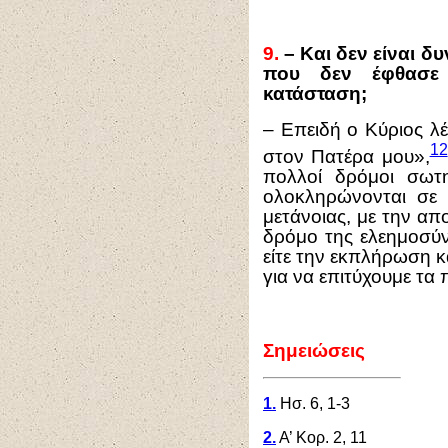
9.
– Και δεν είναι δ
που δεν έφθασε 
κατάσταση;
– Επειδή ο Κύριος λ
12
στον Πατέρα μου»,
πολλοί δρόμοι σωτ
ολοκληρώνονται σε
μετάνοιας, με την απο
δρόμο της ελεημοσύνη
είτε την εκπλήρωση κ
για να επιτύχουμε τα 
Σημειώσεις
1.
Ησ. 6, 1-3
2.
Α’ Κορ. 2, 11