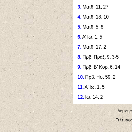
3.
Ματθ. 11, 27
4.
Ματθ. 18, 10
5.
Ματθ. 5, 8
6.
Α’ Ιω. 1, 5
7.
Ματθ. 17, 2
8.
Πρβ. Πράξ. 9, 3-5
9.
Πρβ. Β’ Κορ. 6, 14
10.
Πρβ. Ησ. 59, 2
11.
Α’ Ιω. 1, 5
12.
Ιω. 14, 2
Δημιουρ
Τελευταί