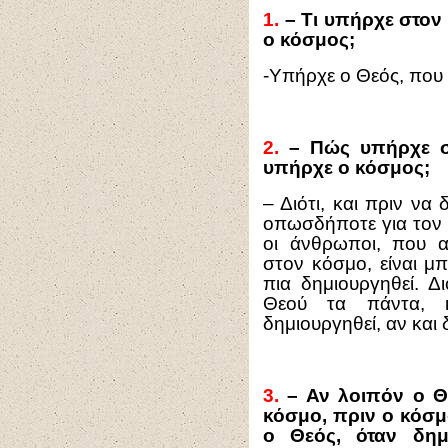
1.
– Τι υπήρχε στον
ο κόσμος;
-Υπήρχε ο Θεός, που
2.
– Πώς υπήρχε σ
υπήρχε ο κόσμος;
– Διότι, και πριν να
οπωσδήποτε για τον Θ
οι άνθρωποι, που α
στον κόσμο, είναι μ
πια δημιουργηθεί. Δ
Θεού τα πάντα, κ
δημιουργηθεί, αν και 
3.
– Αν λοιπόν ο Θ
κόσμο, πριν ο κόσμο
ο Θεός, όταν δημ