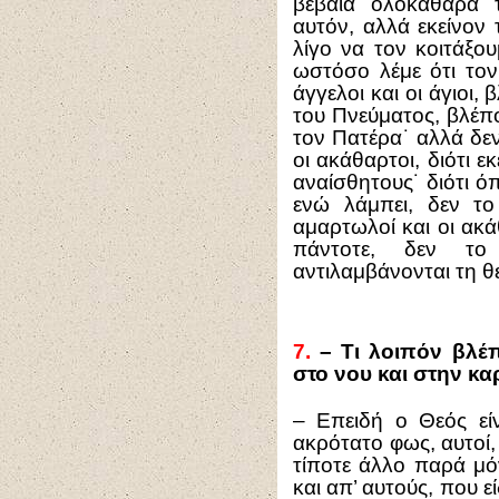
βέβαια ολοκάθαρα 
αυτόν, αλλά εκείνον 
λίγο να τον κοιτάξο
ωστόσο λέμε ότι τον
άγγελοι και οι άγιοι
του Πνεύματος, βλέπο
τον Πατέρα˙ αλλά δεν
οι ακάθαρτοι, διότι εκ
αναίσθητους˙ διότι όπ
ενώ λάμπει, δεν το
αμαρτωλοί και οι ακά
πάντοτε, δεν το 
αντιλαμβάνονται τη θ
7.
– Τι λοιπόν βλέπ
στο νου και στην κα
– Επειδή ο Θεός εί
ακρότατο φως, αυτοί
τίποτε άλλο παρά μό
και απ’ αυτούς, που 