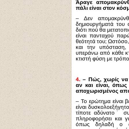
Άραγε απομακρύνθ
πάλι είναι στον κόσ
– Δεν απομακρύνθ
δημιουργήματά του 
διότι πού θα μετατοπι
είναι πανταχού παρώ
θεότητά του; Ωστόσο,
και την υπόσταση, κ
υπεράνω από κάθε κτ
κτιστή φύση με τρόπ
4.
– Πώς, χωρίς να
αν και είναι, όπως
αποχωρισμένος από
– Το ερώτημα είναι 
είναι δυσκολοεξήγητο
τίποτε αδύνατο˙ σ
πληροφορήσει και γ
όπως δηλαδή ο α