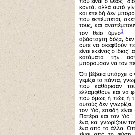
πού είναι ο Θεός˙ διό
κοντά, αλλά αυτό γί
και επειδή δεν μπορ
που εκπέμπεται, σκ
τους, και αναπέμπου
1
τον θείο ύμνο
˙ δ
αβάσταχτη δόξα, δεν
ούτε να σκεφθούν πο
είναι εκείνος ο ίδιος
κατάματα την ασ
μπορούσαν να τον πε
Ότι βέβαια υπάρχει ο 
γεμίζει τα πάντα, γνωρ
που καθάρισαν το
ελλαμφθούν και να φ
πού όμως ή πώς ή τι
αυτούς δεν γνωρίζει
τον Υιό, επειδή είνα
Πατέρα και τον Υιό˙ δ
ένα, και γνωρίζουν το
ένα από το άλλο. Όπ
είναι από τη φύση 