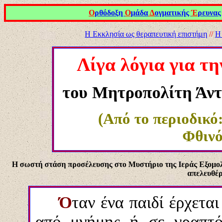
Ο
ρθόδοξη
Ο
μάδα
Δ
ογματικής
Έ
ρευνας
Η Εκκλησία ως θεραπευτική επιστήμη
//
Η
Λίγα λόγια για τ
του Μητροπολίτη Άντ
(Από το περιοδικό
Φ
θιν
Η σωστή στάση προσέλευσης στο Μυστήριο της Ιεράς Εξομολό
απελευθέρ
Ό
ταν ένα παιδί έρχετα
από μνήμης ή σε γραπτό