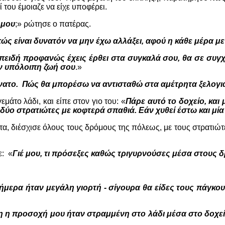
 του έμοιαζε να είχε υποφέρει.
 μου
;» ρώτησε ο πατέρας.
ώς είναι δυνατόν να μην έχω αλλάξει, αφού η κάθε μέρα μ
πειδή προφανώς έχεις έρθει στα συγκαλά σου, θα σε συγ
ην υπόλοιπη ζωή σου
.»
ύνατο. Πώς θα μπορέσω να αντισταθώ στα αμέτρητα ξελογι
εμάτο λάδι, και είπε στον γιο του: «
Πάρε αυτό το δοχείο, και
δύο στρατιώτες με κοφτερά σπαθιά
.
Εάν χυθεί έστω και μί
, διέσχισε όλους τους δρόμους της πόλεως, με τους στρατιώτ
ε: «
Γιέ μου, τι πρόσεξες καθώς τριγυρνούσες μέσα στους 
ήμερα ήταν μεγάλη γιορτή - σίγουρα θα είδες τους πάγκο
 η προσοχή μου ήταν στραμμένη στο λάδι μέσα στο δοχεί