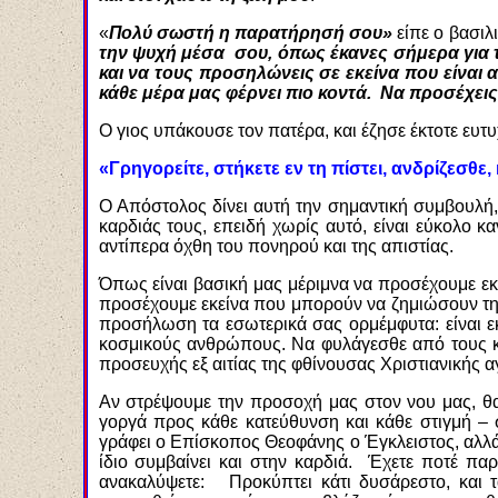
«
Πολύ σωστή η παρατήρησή σου»
είπε ο βασιλ
την ψυχή μέσα σου, όπως έκανες σήμερα για τ
και να τους προσηλώνεις σε εκείνα που είναι 
κάθε μέρα μας φέρνει πιο κοντά. Να προσέχε
Ο γιος υπάκουσε τον πατέρα, και έζησε έκτοτε ευτυ
«Γρηγορείτε, στήκετε εν τη πίστει, ανδρ
ί
ζεσθε,
Ο Απόστολος δίνει αυτή την σημαντική συμβουλή,
καρδιάς τους, επειδή χωρίς αυτό, είναι εύκολο κ
αντίπερα όχθη του πονηρού και της απιστίας.
Όπως είναι βασική μας μέριμνα να προσέχουμε εκ
προσέχουμε εκείνα που μπορούν να ζημιώσουν την 
προσήλωση τα εσωτερικά σας ορμέμφυτα: είναι 
κοσμικούς ανθρώπους. Να φυλάγεσθε από τους κ
προσευχής εξ αιτίας της φθίνουσας Χριστιανικής 
Αν στρέψουμε την προσοχή μας στον νου μας, θα
γοργά προς κάθε κατεύθυνση και κάθε στιγμή – 
γράφει ο Επίσκοπος Θεοφάνης ο Έγκλειστος, αλλά 
ίδιο συμβαίνει και στην καρδιά. Έχετε ποτέ παρ
ανακαλύψετε: Προκύπτει κάτι δυσάρεστο, και τ