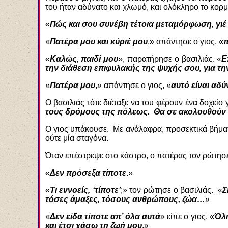
του ήταν αδύνατο και χλωμό, και ολόκληρο το κορμί
«
Πώς και σου συνέβη τέτοια μεταμόρφωση, γιέ
«
Πατέρα μου και κύριέ μου
,» απάντησε ο γιος, «
π
«
Καλώς, παιδί μου
», παρατήρησε ο βασιλιάς. «
Ε
την διάθεση επιφυλακής της ψυχής σου, για τ
«
Πατέρα μου
,» απάντησε ο γιος, «
αυτό είναι αδ
Ο βασιλιάς τότε διέταξε να του φέρουν ένα δοχείο γ
τους δρόμους της πόλεως. Θα
σε ακολουθούν 
Ο γιος υπάκουσε. Με ανάλαφρα, προσεκτικά βήματα
ούτε μία σταγόνα.
Όταν επέστρεψε στο κάστρο, ο πατέρας τον ρώτησ
«
Δεν πρόσεξα τίποτε
.»
«
Τι εννοείς, ‘τίποτε’
;» τον ρώτησε ο βασιλιάς. «
Σ
τόσες άμαξες, τόσους ανθρώπους, ζώα…
»
«
Δεν είδα τίποτε απ’ όλα αυτά
» είπε ο γιος. «
Όλη
και έτσι χάσω τη ζωή μου
.»