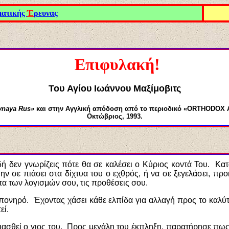
ματικής
Έ
ρευνας
Επιφυλακή!
Του
Αγίου Ιωάννου Μαξίμοβιτς
vnaya Rus
»
και στην Αγγλική απόδοση από το περιοδικό «
ORTHODOX 
Οκτώβριος, 1993.
ή δεν γνωρίζεις πότε θα σε καλέσει ο Κύριος κοντά Του. Κατά
ν σε πιάσει στα δίχτυα του ο εχθρός, ή να σε ξεγελάσει, π
τα των λογισμών σου, τις προθέσεις σου.
ο πονηρό. Έχοντας χάσει κάθε ελπίδα για αλλαγή προς το καλύτ
εί.
σιασθεί ο γιος του. Προς μεγάλη του έκπληξη, παρατήρησε πω