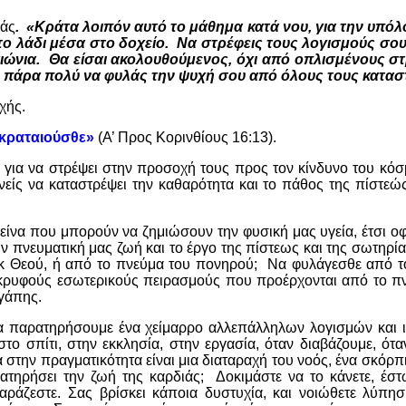
ιάς
. «Κράτα λοιπόν αυτό το μάθημα κατά νου, για την υπόλο
ο λάδι μέσα στο δοχείο. Να στρέφεις τους λογισμούς σο
αιώνια. Θα είσαι ακολουθούμενος, όχι από οπλισμένους σ
ις πάρα πολύ να φυλάς την ψυχή σου από όλους τους κατα
χής.
 κραταιούσθε»
(Α’ Προς Κορινθίους 16:13)
.
 για να στρέψει στην προσοχή τους προς τον κίνδυνο του κόσμ
ανείς να καταστρέψει την καθαρότητα και το πάθος της πίστεώς
είνα που μπορούν να ζημιώσουν την φυσική μας υγεία, έτσι οφ
πνευματική μας ζωή και το έργο της πίστεως και της σωτηρία
εκ Θεού, ή από το πνεύμα του πονηρού; Να φυλάγεσθε από το
ρυφούς εσωτερικούς πειρασμούς που προέρχονται από το πνε
αγάπης.
 παρατηρήσουμε ένα χείμαρρο αλλεπάλληλων λογισμών και ιδ
στο σπίτι, στην εκκλησία, στην εργασία, όταν διαβάζουμε, 
στην πραγματικότητα είναι μια διαταραχή του νοός, ένα σκόρ
ατηρήσει την ζωή της καρδιάς; Δοκιμάστε να το κάνετε, έστ
αράζεστε. Σας βρίσκει κάποια δυστυχία, και νοιώθετε λύπη