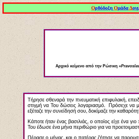
Ο
ρθόδοξη
Ο
μάδα
Δ
ογ
Αρχικό κείμενο από την Ρώσικη «
Pravosla
Τήρησε σθεναρά την πνευματική επιφυλακή, επειδ
στιγμή να Του δώσεις λογαριασμό. Πρόσεχε να μη
εξέταζε την συνείδησή σου, δοκίμαζε την καθαρότη
Κάποτε ήταν ένας βασιλιάς, ο οποίος είχε ένα γι
Του έδωσε ένα μήνα περιθώριο για να προετοιμαστ
Πέρασε ο μήνας, και ο πατέρας ζήτησε να παρου