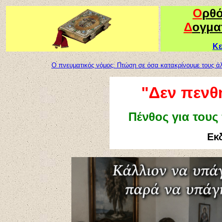
Ο
ρθ
Δ
ογμα
Κε
Ο πνευματικός νόμος: Πτώση σε όσα κατακρίνουμε τους ά
"
Δεν πενθή
Πένθος για τους
Εκ