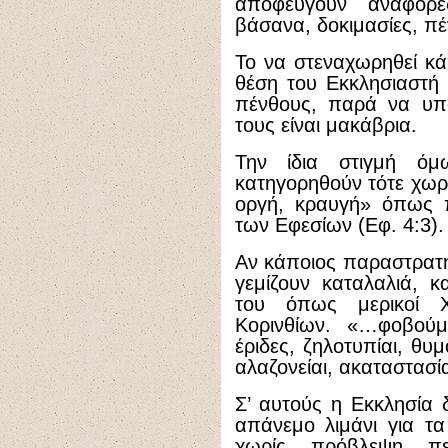
αποφεύγουν αναφορ
βάσανα, δοκιμασίες, πέ
Το να στεναχωρηθεί κ
θέση του Εκκλησιαστή 
πένθους, παρά να υπά
τους είναι μακάβρια.
Την ίδια στιγμή όμ
κατηγορηθούν τότε χωρί
οργή, κραυγή» όπως π
των Εφεσίων (Εφ. 4:3).
Αν κάποιος παραστρατή
γεμίζουν καταλαλιά, κ
του όπως μερικοί Χ
Κορινθίων. «…φοβού
έριδες, ζηλοτυπίαι, θυμ
αλαζονείαι, ακαταστασία
Σ’ αυτούς η Εκκλησία δ
απάνεμο λιμάνι για τα
χωρίς πρόβλεψη πε