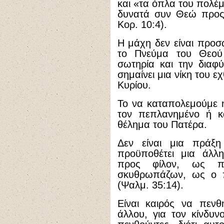
και «τα όπλα του πολέμ
δυνατά συν Θεώ προς
Κορ. 10:4).
Η μάχη δεν είναι προσ
το Πνεύμα του Θεού 
σωτηρία και την διαφ
σημαίνει μια νίκη του ε
Κυρίου.
Το να καταπολεμούμε 
τον πεπλανημένο ή κα
θέλημα του Πατέρα.
Δεν είναι μια πράξ
προϋποθέτει μια άλλ
προς φίλον, ως π
σκυθρωπάζων, ως ο π
(Ψαλμ. 35:14).
Είναι καιρός να πενθ
άλλου, για τον κίνδυν