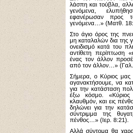
λάσπη και τούβλα, αλλά
γενόμενα, ελυπήθ
εφανέρωσαν προς τ
γενόμενα…» (Ματθ. 18:
Στο άγιο όρος της πνε
μη καταλαλών δια της
ονειδισμό κατά του πλ
αντίθετη περίπτωση «
ένας τον άλλον προσέ
από τον άλλον…» (Γαλ.
Σήμερα, ο Κύριος μας 
αγανακτήσουμε, να κα
για την κατάσταση πο
έξω κόσμο. «Κύριο
κλαυθμόν, και εις πένθ
δηλώνει για την κατάσ
σύντριμμα της θυγα
πένθος…» (Ιερ. 8:21).
Αλλά σύντομα θα χαρο