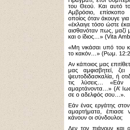
Πράγματι, έτσι συμπερι
του Θεού. Και αυτό τ
Αμβρόσιο, επίσκοπο 
οποίος όταν άκουγε γι
«έκλαιγε τόσο ώστε έκα
αισθανόταν πως, μαζί μ
και ο ίδιος…» (Vita Ambr
«Μη νικάσαι υπό του κ
το κακόν…» (Ρωμ. 12:2
Αν κάποιος μας επιτίθε
μας αμφισβητεί, ζει 
ψευτοδιδασκαλία, ή οτι
τις λύσεις… «Εάν 
αμαρτάνοντα…» (Α’ Ιωα
σε ο αδελφός σου…».
Εάν ένας εργάτης στον
αμαρτήματα, έπιασε 
κάνουν οι σύνδουλοι;
Δεν τον πιάνουν και 