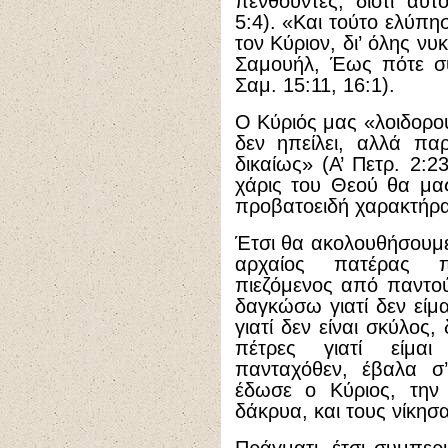
πενθούντες, διότι αυτ
5:4). «Και τούτο ελύπη
τον Κύριον, δι’ όλης ν
Σαμουήλ, Έως πότε συ
Σαμ. 15:11, 16:1).
Ο Κύριός μας «λοιδορο
δεν ηπείλει, αλλά παρ
δικαίως» (Α’ Πετρ. 2:2
χάρις του Θεού θα μα
προβατοειδή χαρακτήρα
Έτσι θα ακολουθήσουμε
αρχαίος πατέρας πε
πιεζόμενος από παντο
δαγκώσω γιατί δεν είμ
γιατί δεν είναι σκύλο
πέτρες γιατί είμαι
πανταχόθεν, έβαλα 
έδωσε ο Κύριος, την 
δάκρυα, και τους νίκη