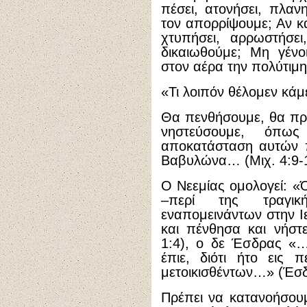
πέσει, ατονήσει, πλανη
τον απορρίψουμε; Αν 
χτυπήσει, αρρωστήσει
δικαιωθούμε; Μη γένο
στον αέρα την πολύτιμ
«Τι λοιπόν θέλομεν κάμε
Θα πενθήσουμε, θα πρ
νηστεύσουμε, όπω
αποκατάσταση αυτών π
Βαβυλώνα… (Μιχ. 4:9-1
Ο Νεεμίας ομολογεί: «
­–περί της τραγι
εναπομεινάντων στην Ι
και πένθησα και νήστ
1:4), ο δε Έσδρας «…
έπιε, διότι ήτο εις 
μετοικισθέντων…» (Έσδ
Πρέπει να κατανοήσου