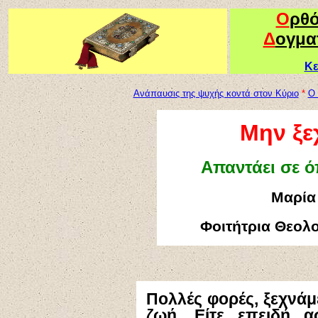
Ο
ρθ
Δ
ογμα
Κε
Ανάπαυσις της ψυχής κοντά στον Κύριο
*
Ο 
Μην ξε
Απαντάει σε ό
Μαρία
Φοιτήτρια Θεολ
Πολλές φορές, ξεχνάμ
ζωή. Είτε επειδή 