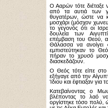
Ο Ααρών τότε διέταξε 
από τα αυτιά των γ
θυγατέρων, ώστε να 
μοσχάρι (μόσχον χωνε
το γεγονός ότι οι Ισ
δουλεία των Αιγυπ
επέμβαση του Θεού, α
Θάλασσα να ανοίγει 
εμπιστεύτηκαν το Θεό
πήραν το χρυσό μοσχ
διασκεδάζουν.
Ο Θεός τότε είπε στο
εξήγαγε από την Αίγυπ
Ίδιου και έφτιαξαν για 
Κατεβαίνοντας ο Μω
βλέποντας το λαό να 
οργίστηκε τόσο πολύ, ώ
με τις Δέκα Εντολές και