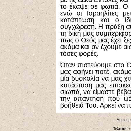
το έκαψε σε φωτιά. Ο
ενώ οι Ισραηλίτες με
κατάπτωση και ο ίδ
συγχώρεση. Η πράξη αυ
τη δική μας συμπεριφο
πως ο Θεός μας έχει ξεχ
ακόμα και αν έχουμε αι
τόσες φορές.
Όταν πιστεύουμε στο Θ
μας αφήνει ποτέ, ακόμα
μία δυσκολία να μας χ
κατάσταση μας επισκεφ
σιωπά, να είμαστε βέβα
την απάντηση που ψάχ
βοήθειά Του. Αρκεί να 
Δημιουρ
Τελευταία