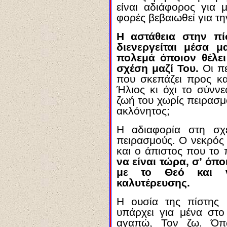
είναι αδιάφορος για 
φορές βεβαιωθεί για τ
Η αστάθεια στην πί
διενεργείται μέσα 
πολεμά όποιον θέλει
σχέση μαζί Του.
Οι π
που σκεπάζει προς κα
Ήλιος κι όχι το σύνν
ζωή του χωρίς πειρασμ
ακλόνητος;
Η αδιαφορία στη σχ
πειρασμούς. Ο νεκρός 
και ο άπιστος που το π
να είναι τώρα, σ’ όπ
με το Θεό και ν
καλυτέρευσης.
Η ουσία της πίστης 
υπάρχει για μένα στο
αγαπώ, Τον ζω. Όπω