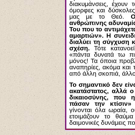
διακυμάνσεις, έχουν 
όμορφες και δύσκολες
μας με το Θεό.
Ο
ανθρώπινης αδυναμία
Του που το αντιμάχετ
αμαρτιών». Η συνει
διαλύει τη σύγχυση 
σχέση.
Τότε κατανοε
«πάντα δυνατά τω πισ
μόνος! Τα όποια προβλ
αναπηρίες, ακόμα και 
από άλλη σκοπιά, άλλο
Το σημαντικό δεν είν
ακατάστατος, αλλά ο
δικαιοσύνης, που η
πάσαν την κτίσιν» 
γίνονται όλα ωραία, 
ετοιμάζουν το θαύμ
δαιμονικές δυνάμεις π