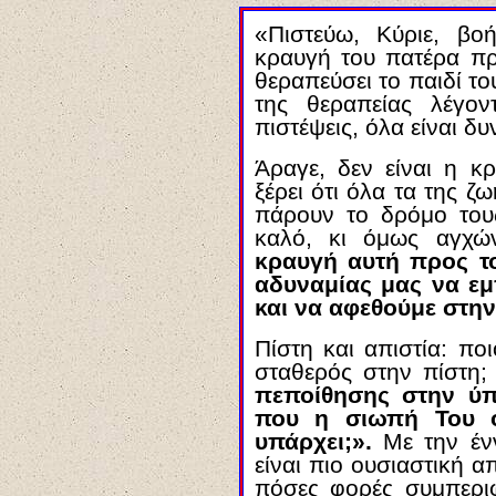
«Πιστεύω, Κύριε, βοή
κραυγή του πατέρα πρ
θεραπεύσει το παιδί του
της θεραπείας λέγο
πιστέψεις, όλα είναι δυ
Άραγε, δεν είναι η 
ξέρει ότι όλα τα της ζ
πάρουν το δρόμο του
καλό, κι όμως αγχών
κραυγή αυτή προς τ
αδυναμίας μας να εμ
και να αφεθούμε στη
Πίστη και απιστία: ποι
σταθερός στην πίστη;
πεποίθησης στην ύπ
που η σιωπή Του ο
υπάρχει;».
Με την έν
είναι πιο ουσιαστική α
πόσες φορές συμπερι