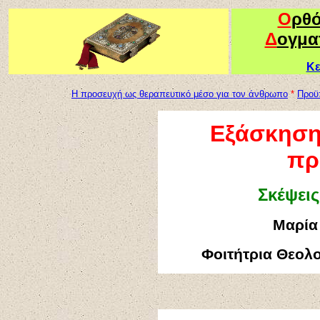
Ο
ρθ
Δ
ογμα
Κε
Η προσευχή ως θεραπευτικό μέσο για τον άνθρωπο
*
Προϋπ
Εξάσκηση 
πρ
Σκέψεις
Μαρία
Φοιτήτρια Θεολ