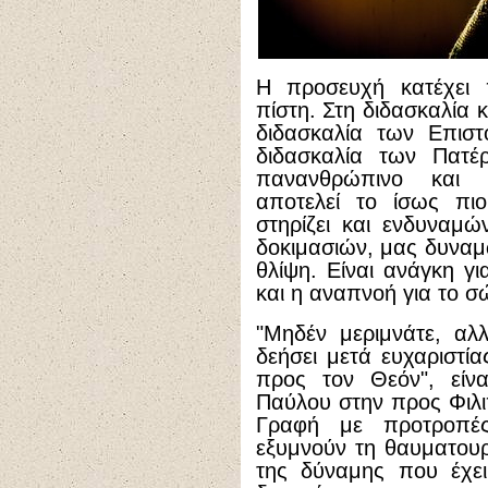
Η προσευχή κατέχει π
πίστη. Στη διδασκαλία 
διδασκαλία των Επιστ
διδασκαλία των Πατέ
πανανθρώπινο και 
αποτελεί το ίσως πι
στηρίζει και ενδυναμ
δοκιμασιών, μας δυναμ
θλίψη. Είναι ανάγκη γ
και η αναπνοή για το σ
"Μηδέν μεριμνάτε, αλ
δεήσει μετά ευχαριστί
προς τον Θεόν", είν
Παύλου στην προς Φιλι
Γραφή με προτροπέ
εξυμνούν τη θαυματου
της δύναμης που έχει