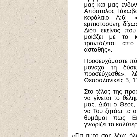
μας και μας ενδυ
Απόστολος Ιάκωβο
κεφάλαιο Α:6: 
εμπιστοσύνη, δίχως
Διότι εκείνος που
μοιάζει με το 
τραντάζεται απ
ασταθής».
Προσευχόμαστε πά
μονάχα τη δύσκο
προσεύχεσθε», λ
Θεσσαλονικείς 5, 1
Στο τέλος της προ
να γίνεται το θέλη
μας. Διότι ο Θεός,
να Του ζητάω τα α
θυμάμαι πως Εκ
γνωρίζει το καλύτερ
«Για αυτό σας λέω: όλ