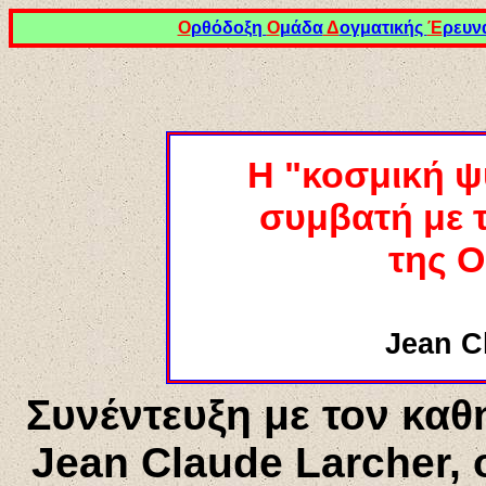
Ο
ρθόδοξη
Ο
μάδα
Δ
ογματικής
Έ
ρευν
Η "κοσμική ψ
συμβατ
ή
με 
της Ο
Jean C
Συνέντευξη με τον κα
Jean Claude Larcher, 