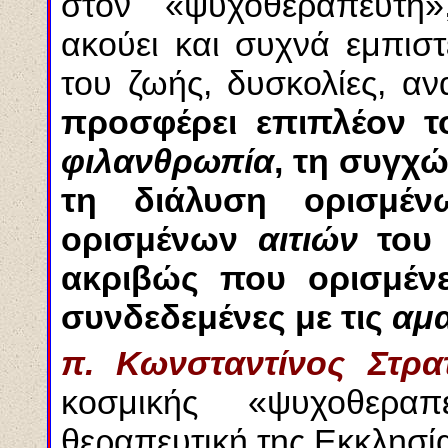
στον «ψυχοθεραπευτή
ακούει και συχνά εμπιστ
του ζωής, δυσκολίες, αν
προσφέρει επιπλέον τ
φιλανθρωπία
, τη συγχ
τη διάλυση ορισμ
ορισμένων
αιτιών
του 
ακριβώς που ορισμέ
συνδεδεμένες με τις
αμα
π. Κωνσταντίνος Στρα
κοσμικής «ψυχοθερα
θεραπευτική της Εκκλησί