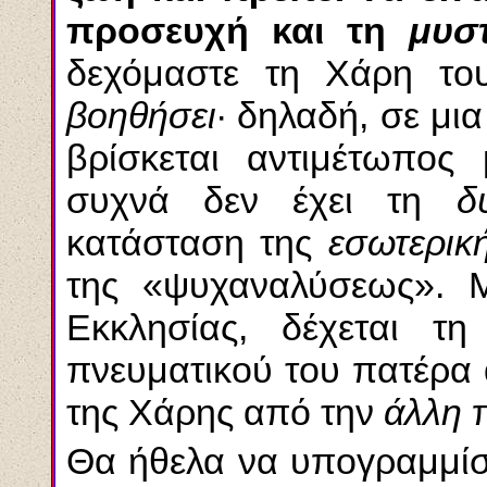
προσευχή και τη
μυσ
δεχόμαστε τη Χάρη το
βοηθήσει
· δηλαδή, σε μ
βρίσκεται αντιμέτωπο
συχνά δεν έχει τη
δ
κατάσταση της
εσωτερικ
της «ψυχαναλύσεως». Μ
Εκκλησίας, δέχεται τ
πνευματικού του πατέρα α
της Χάρης από την
άλλη
π
Θα ήθελα να υπογραμμίσ