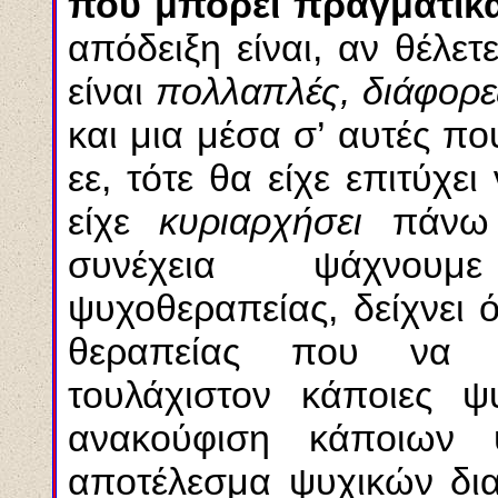
που μπορεί πραγματικά
απόδειξη είναι, αν θέλε
είναι
πολλαπλές, διάφορε
και μια μέσα σ’ αυτές π
εε, τότε θα είχε επιτύχε
είχε
κυριαρχήσει
πάνω σ
συνέχεια ψάχνουμ
ψυχοθεραπείας, δείχνει 
θεραπείας που να εί
τουλάχιστον κάποιες ψ
ανακούφιση κάποιων 
αποτέλεσμα ψυχικών δι