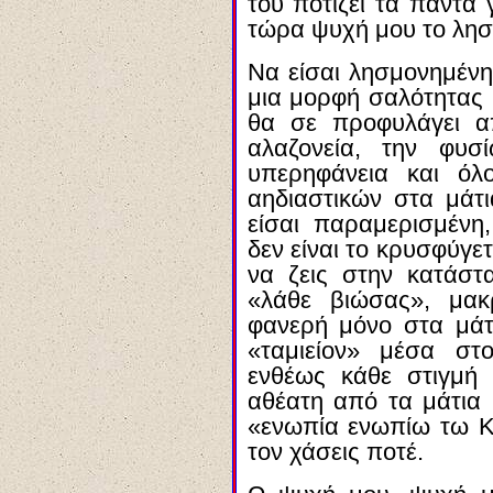
του ποτίζει τα πάντα 
τώρα ψυχή μου το λησ
Να είσαι λησμονημένη
μια μορφή σαλότητας 
θα σε προφυλάγει α
αλαζονεία, την φυσ
υπερηφάνεια και όλ
αηδιαστικών στα μάτ
είσαι παραμερισμένη
δεν είναι το κρυσφύγε
να ζεις στην κατάστ
«λάθε βιώσας», μακ
φανερή μόνο στα μάτι
«ταμιείον» μέσα στ
ενθέως κάθε στιγμή
αθέατη από τα μάτια 
«ενωπία ενωπίω τω Κ
τον χάσεις ποτέ.