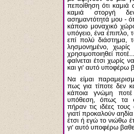
πεποίθηση ότι καμιά σ
καμιά στοργή δε
ασημαντότητά μου - 
κάποιο μοναχικό χώρο
υπόγειο, ένα έπιπλο, 
επί πολύ διάστημα, 
λησμονημένο, χωρίς
χρησιμοποιηθεί ποτέ..
φαίνεται έτσι χωρίς ν
και γι' αυτό υποφέρω 
Να είμαι παραμερισμ
πως για τίποτε δεν κ
κάποια γνώμη ποτέ
υπόθεση, όπως τα 
πήραν τις ιδέες τους
γιατί προκαλούν αηδία 
έτσι ή εγώ το νιώθω έ
γι' αυτό υποφέρω βαθε