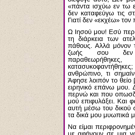
«πάντα ισχύω εν τω ε
δεν καταφεύγω τις στ
Γιατί δεν «εκχέω» τον 
Ω Ιησού μου! Εσύ περ
τη διάρκεια των ατ
πάθους. Αλλά μόνον τ
ζωής σου δεν 
παραθεωρήθηκες,
κατασυκοφαντήθηκες;
ανθρώπινο, τι σημαίν
Άφησε λοιπόν το θείο 
ειρηνικό επάνω μου.
περνώ και που οπωσδ
μού επιφυλάξει. Και 
αυτή μέσω του δικού σ
τα δικά μου μυωπικά μ
Να είμαι περιφρονημέν
με αφήνουν σε μια γ