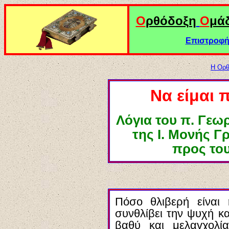
Ο
ρθόδοξη
Ο
μά
Επιστροφή 
Η Ορθ
Να είμαι 
Λόγια του π. Γε
της Ι. Μονής Γ
προς το
Πόσο θλιβερή είναι
συνθλίβει την ψυχή κ
βαθύ και μελαγχολί