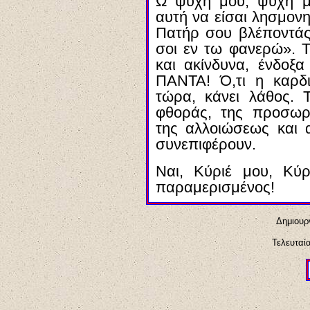
Ω ψυχή μου, ψυχή μ
αυτή να είσαι λησμονη
Πατήρ σου βλέποντά
σοι εν τω φανερώ». 
και ακίνδυνα, ένδοξα
ΠΑΝΤΑ! Ό,τι η καρδ
τώρα, κάνει λάθος. 
φθοράς, της προσωρι
της αλλοιώσεως και
συνεπιφέρουν.
Ναι, Κύριέ μου, Κύρ
παραμερισμένος!
Δημιουργ
Τελευταί