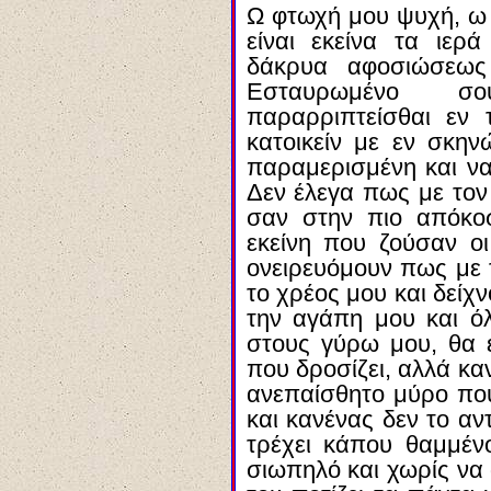
Ω φτωχή μου ψυχή, ω
είναι εκείνα τα ιερ
δάκρυα αφοσιώσεως
Εσταυρωμένο σο
παραρριπτείσθαι εν
κατοικείν με εν σκη
παραμερισμένη και να 
Δεν έλεγα πως με το
σαν στην πιο απόκο
εκείνη που ζούσαν οι
ονειρευόμουν πως με 
το χρέος μου και δείχν
την αγάπη μου και ό
στους γύρω μου, θα 
που δροσίζει, αλλά κα
ανεπαίσθητο μύρο που
και κανένας δεν το αν
τρέχει κάπου θαμμέ
σιωπηλό και χωρίς να