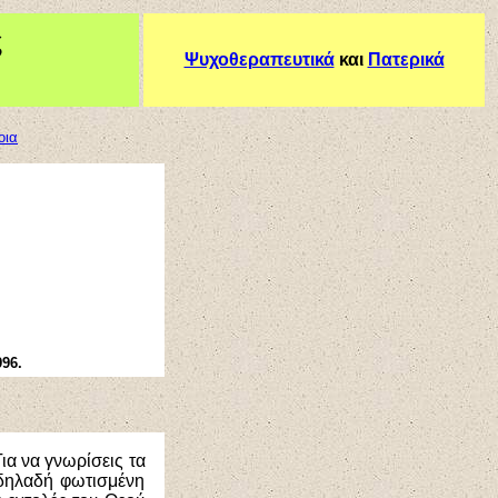
ς
Ψυχοθεραπευτικά
και
Πατερικά
οια
96.
Για να γνωρίσεις τα
 δηλαδή φωτισμένη