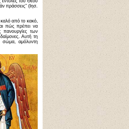
 εντολές του Θεού
εάν πράσσεις" (Ιησ.
 καλό από το κακό,
και πώς πρέπει να
ς πανουργίες των
δαίμονες. Αυτή τη
ό σώμα, αμόλυντη