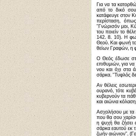
Για να τα κατορθ
από το δικό σου
κατάφευγε στον Κύ
περίσταση, όπως
"Γνώρισόν μοι, Κ
του ποιείν το θέλ
142. 8. 10). Η φ
Θεού. Και φωνή το
θείων Γραφών, η φ
Ο Θεός έδωσε στ
επιθυμιών, για να
νου και όχι στα 
σάρκα. "Τυφλός δε
Αν θέλεις εσωτερι
ουρανό, τότε κυβ
κυβερνούν τα πάθη
και αιώνια κόλαση
Ασχολήσου με τα 
που θα σου χαρίσ
η ψυχή θα ζήσει α
σάρκα εαυτού εκ τ
ζωήν αιώνιον". (Γαλ