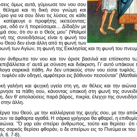
ώσεις όμως αυτά, γύμνωσε τον νου σου
 θέλημα και τη δική σου γνώμη και
ριο για να σου δίνει τις λύσεις σε κάθε
 κατέφευγε ο προφήτης ικετεύοντας:
ύριε, οδό εν ή πορεύσομαι… Δίδαξόν με
ημά σου, ότι συ ει ο Θεός μου" (Ψαλμοί
ωνή της συνειδήσεως είναι η φωνή του
υ Θεού δεν είναι άλλη από τη φωνή των
ωνή των Αγίων, τη φωνή της Εκκλησίας και τη φωνή του πνευμ
ον άνθρωπο τον νου και τον όρισε βασιλιά και επίσκοπο τ
 επιβάλλεται σ' αυτά με σύνεση και διάκριση. Γι' αυτό υπάκουε
άλογα σαρκικά πάθη. Αν δεν υπακούς στον νου είσαι τυφλός. 
 τυφλόν εάν οδηγεί, αμφότεροι εις βόθυνον πεσούνται" (Ματθαίο
κή γαλήνη και ψυχική υγεία στη γη, αν θέλεις και την αιώνι
έρνησε τα πάθη σου, κάνοντας υπακοή στη φωνή της συνει
, δεν θ' απολαύσεις παρά βάρος, πικρία, έλεγχο της συνειδή
 στην άλλη.
έργα του Θεού, με την καλλιέργεια της ψυχής σου, με την από
ουν τα άφθαρτα αγαθά. Η σάρκα γρήγορα θα φθαρεί, η επιθυμία
ιώνια. "Ό γαρ εάν σπείρει άνθρωπος, τούτο και θερίσει· ότι
ης σαρκός θερίσει φθοράν, ο δε σπείρων εις το Πνεύμα εκ του
. 6. 7-8).