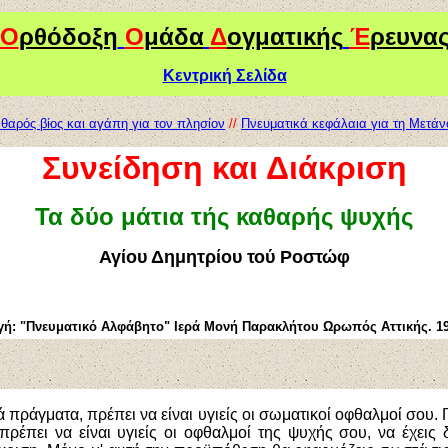
Ο
ρθόδοξη
Ο
μάδα
Δ
ογματικής
Έ
ρευνα
Κεντρική Σελίδα
θαρός βίος και αγάπη για τον πλησίον
//
Πνευματικά κεφάλαια για τη Μετάν
Συνείδηση και Διάκριση
Τα δύο μάτια τής καθαρής ψυχής
Αγίου Δημητρίου τού Ροστώφ
γή:
"Πνευματικό Αλφάβητο"
Ιερά Μονή Παρακλήτου Ωρωπός Αττικής. 19
κά πράγματα, πρέπει να είναι υγιείς οι σωματικοί οφθαλμοί σου. 
πρέπει να είναι υγιείς οι οφθαλμοί της ψυχής σου, να έχεις