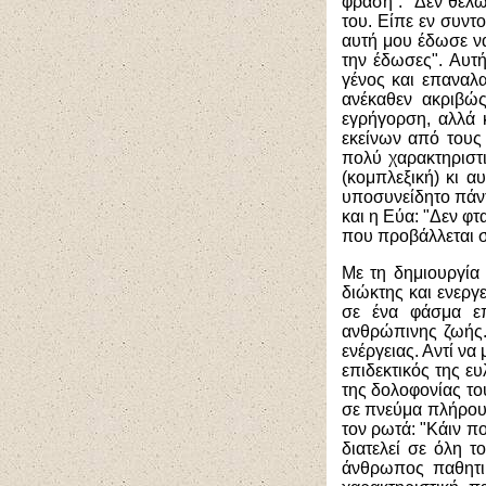
φράση : "Δεν θέλ
του. Είπε εν συντ
αυτή μου έδωσε να
την έδωσες". Αυτ
γένος και επαναλ
ανέκαθεν ακριβώ
εγρήγορση, αλλά 
εκείνων από τους 
πολύ χαρακτηριστ
(κομπλεξική) κι α
υποσυνείδητο πάντ
και η Εύα: "Δεν φτ
που προβάλλεται 
Με τη δημιουργία
διώκτης και ενεργ
σε ένα φάσμα επ
ανθρώπινης ζωής. 
ενέργειας. Αντί να
επιδεκτικός της ε
της δολοφονίας το
σε πνεύμα πλήρους
τον ρωτά: "Κάιν πο
διατελεί σε όλη τ
άνθρωπος παθητικ