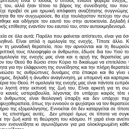
ερίπτωση είναι ο Ιούδας ο οποίος ένιωσε φοβερά ένοχος
ος του, αλλά ήταν τέτοιο το βάρος της συνείδησής του που 
είχε προβεί σε μια ηρωική απόφαση αναζήτησης συγγνώμης
τητα θα τον συγχωρούσε, θα είχε τουλάχιστον πετύχει την σω
ίσθηκε και οδήγησε τον εαυτό του στην αυτοκτονία. Δηλαδή 
κής επίθεσης εναντίον του εαυτού του, στον αυτοεκμηδενισμό.
πεία σε όλα αυτά; Παρόλο που φαίνεται απίστευτο, είναι για όσ
ηθινό. Είναι απλά η ομολογία της ενοχής. Τίποτε άλλο. 
ήν τη μοναδική θεραπεία, που την αρνούνται και τη θεωρού
ιπτική τους πλειοψηφία οι άνθρωποι, έδωσε δια του Υιού το
ομολογία της ενοχής μας είναι και η αρχή της θεραπείας μα
ν του Θεού θα δώσει στον Κύριο το δικαίωμα να επιτελέσει 
τα για την ελάφρυνση της συνείδησης και την πλήρη θεραπεία
εώσει τις ανθρώπινες δυνάμεις στο έπακρο και θα γίνει 
μος, δηλαδή η άνωθεν αναγέννηση, με υπομονή και καρτερικό
έρια του Θεού. Η ομολογία της ενοχής μας είναι πάντοτε ευπρό
ου ληστή στην εκπνοή της ζωή του. Είναι αρκετή για τη σω
σο κανείς υστεροβουλία, λέγοντας ότι υπάρχει καιρός τότε 
ο άνθρωπος είναι θεολογική ύπαρξη και δεν υπάρχει πε
ψυχοθεραπεία, όπως την εννοούν οι ψυχίατροι να τον θεραπεύ
τήριο της εξομολόγησης. Εννοείται ότι δεν καταργείται σε τίπο
τις επιστήμες αυτές. Δεν μπορεί όμως σε τίποτα να συγκ
ε την ζωή κατά τη θεώρηση του κόσμου. Η χαρά είναι ανείπω
ουν ενσυνείδητα κι αγωνιζόμενοι για μια ολοκληρωμένη κάθα