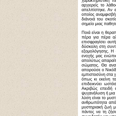
χαρακτηριστική π
αρχιερείς το λάθ
απελπίστηκε. Αν 
οποίος αναμφισβή
διάνοιά του σκοτ
σημείο μιας παθητι
Ποιά είναι η θερα
πέρα για πέρα αλ
επισφραγίσει αυτ
δύσκολη στη συντρ
εξομολόγησης. Η 
ενοχής μας ενώπιο
απολύτως απαραίτη
σώματος. Θα αναν
απορούσε ο Νικόδη
εμπιστοσύνη στα χ
όπως κι εκείνη τ
επιδεικνύει ωστό
Ακριβώς επειδή 
ψυχανάλυση ή μια 
λύση είναι το μυσ
ανθρωπότητα από 
μυστηριακή ζωή μ
πάντες να τη ζήσ