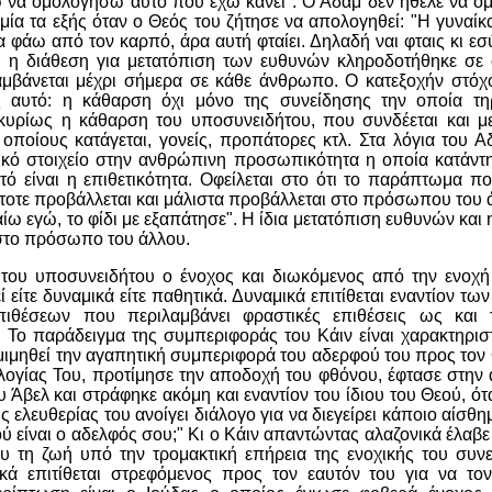
ω να ομολογήσω αυτό που έχω κάνει". Ο Αδάμ δεν ήθελε να ομ
ομία τα εξής όταν ο Θεός του ζήτησε να απολογηθεί: "Η γυναί
 φάω από τον καρπό, άρα αυτή φταίει. Δηλαδή ναι φταις κι ε
ή η διάθεση για μετατόπιση των ευθυνών κληροδοτήθηκε σε
αμβάνεται μέχρι σήμερα σε κάθε άνθρωπο. Ο κατεξοχήν στόχ
ς αυτό: η κάθαρση όχι μόνο της συνείδησης την οποία τ
κυρίως η κάθαρση του υποσυνειδήτου, που συνδέεται και 
οποίους κατάγεται, γονείς, προπάτορες κτλ. Στα λόγια του 
ικό στοιχείο στην ανθρώπινη προσωπικότητα η οποία κατάντ
υτό είναι η επιθετικότητα. Οφείλεται στο ότι το παράπτωμα
οτε προβάλλεται και μάλιστα προβάλλεται στο πρόσωπου του άλ
αίω εγώ, το φίδι με εξαπάτησε". Η ίδια μετατόπιση ευθυνών και η
στο πρόσωπο του άλλου.
 του υποσυνειδήτου ο ένοχος και διωκόμενος από την ενοχή
εί είτε δυναμικά είτε παθητικά. Δυναμικά επιτίθεται εναντίον 
ιθέσεων που περιλαμβάνει φραστικές επιθέσεις ως και 
Το παράδειγμα της συμπεριφοράς του Κάιν είναι χαρακτηριστ
 μιμηθεί την αγαπητική συμπεριφορά του αδερφού του προς τον Θ
υλογίας Του, προτίμησε την αποδοχή του φθόνου, έφτασε στη
υ Άβελ και στράφηκε ακόμη και εναντίον του ίδιου του Θεού, ότ
 ελευθερίας του ανοίγει διάλογο για να διεγείρει κάποιο αίσθη
ύ είναι ο αδελφός σου;" Κι ο Κάιν απαντώντας αλαζονικά έλαβε
ου τη ζωή υπό την τρομακτική επήρεια της ενοχικής του συν
ά επιτίθεται στρεφόμενος προς τον εαυτόν του για να τον