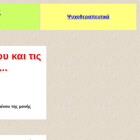
ς
Ψυχοθεραπευτικά
υ και τις
..
μένου της μονής