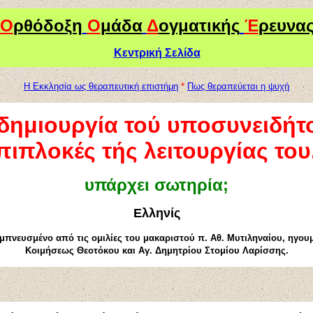
Ο
ρθόδοξη
Ο
μάδα
Δ
ογματικής
Έ
ρευνα
Κεντρική Σελίδα
Η Εκκλησία ως θεραπευτική επιστήμη
*
Π
ω
ς θεραπεύεται η ψυχή
δημιουργία τού υποσυνειδήτο
πιπλοκές τής λειτουργίας του.
υπάρχει σωτηρία;
Ελληνίς
εμπνευσμένο από τις ομιλίες του μακαριστού π. Αθ. Μυτιληναίου, ηγου
Κοιμήσεως Θεοτόκου και Αγ. Δημητρίου Στομίου Λαρίσσης.