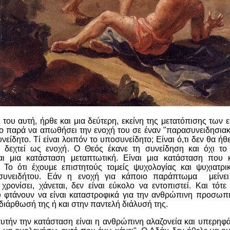
 του αυτή, ήρθε και μια δεύτερη, εκείνη της μετατόπισης των 
λο παρά να απωθήσει την ενοχή του σε έναν "παρασυνειδησιακ
είδητο. Τί είναι λοιπόν το υποσυνείδητο; Είναι ό,τι δεν θα ήθ
 δεχτεί ως ενοχή. Ο Θεός έκανε τη συνείδηση και όχι το
αι μια κατάσταση μεταπτωτική. Είναι μια κατάσταση που 
 Το ότι έχουμε επιστητούς τομείς ψυχολογίας και ψυχιατρικ
συνειδήτου. Εάν η ενοχή για κάποιο παράπτωμα μείνει
χρονίσει, χάνεται, δεν είναι εύκολο να εντοπιστεί. Και τότ
 φτάνουν να είναι καταστροφικά για την ανθρώπινη προσωπι
ιάρθωσή της ή και στην παντελή διάλυσή της.
αυτήν την κατάσταση είναι η ανθρώπινη αλαζονεία και υπερηφάν