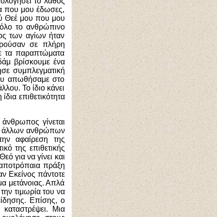
ολογήσει το λάθος
κα που μου έδωσες,
σύ Θεέ μου που μου
 όλο το ανθρώπινο
ος των αγίων ήταν
ηρούσαν σε πλήρη
με τα παραπτώματα
Αδάμ βρίσκουμε ένα
ησε συμπλεγματική
 που απωθήσαμε στο
λου. Το ίδιο κάνει
 ίδια επιθετικότητα
 άνθρωπος γίνεται
των άλλων ανθρώπων
την αφαίρεση της
ικό της επιθετικής
εό για να γίνει και
ν αποτρόπαια πράξη
αν Εκείνος πάντοτε
μα μετάνοιας. Απλά
 την τιμωρία του να
είδησης. Επίσης, ο
 καταστρέψει. Μια