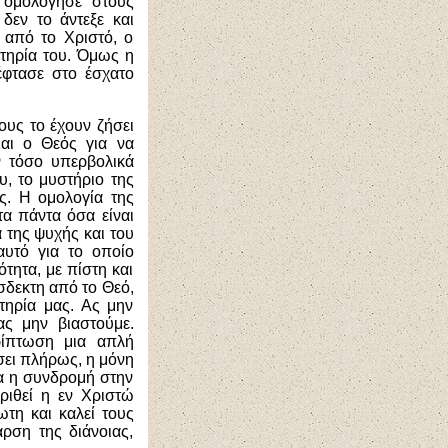
, ομολόγησε στους
δεν το άντεξε και
 από το Χριστό, ο
τηρία του. Όμως η
έφτασε στο έσχατο
ους το έχουν ζήσει
Και ο Θεός για να
ν τόσο υπερβολικά
υ, το μυστήριο της
ς. Η ομολογία της
τα πάντα όσα είναι
 της ψυχής και του
αυτό για το οποίο
τητα, με πίστη και
σδεκτη από το Θεό,
τηρία μας. Ας μην
ας μην βιαστούμε.
ρίπτωση μια απλή
σει πλήρως, η μόνη
τα η συνδρομή στην
ριθεί η εν Χριστώ
τη και καλεί τους
ρση της διάνοιας,